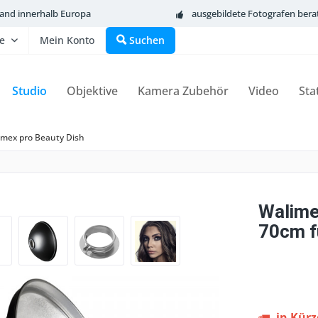
sand innerhalb Europa
ausgebildete Fotografen bera
fe
Mein Konto
Suchen
Studio
Objektive
Kamera Zubehör
Video
Sta
imex pro Beauty Dish
Walime
70cm f
in Kürze