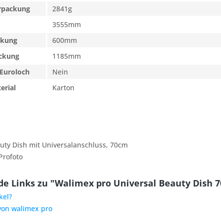
erpackung
2841g
3555mm
ckung
600mm
ackung
1185mm
Euroloch
Nein
erial
Karton
uty Dish mit Universalanschluss, 70cm
Profoto
e Links zu "Walimex pro Universal Beauty Dish 7
kel?
 von walimex pro