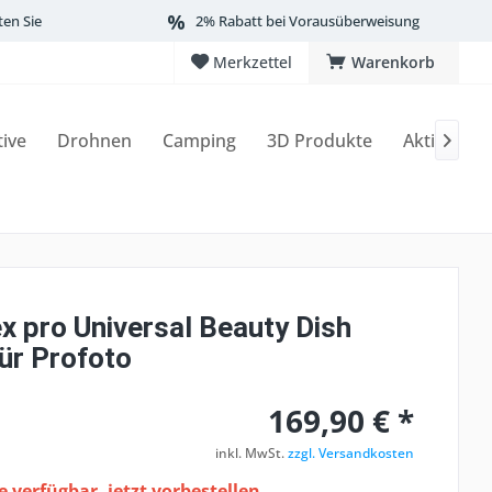
ten Sie
2% Rabatt bei Vorausüberweisung
Merkzettel
Warenkorb
tive
Drohnen
Camping
3D Produkte
Aktionen

x pro Universal Beauty Dish
ür Profoto
169,90 € *
inkl. MwSt.
zzgl. Versandkosten
 verfügbar, jetzt vorbestellen