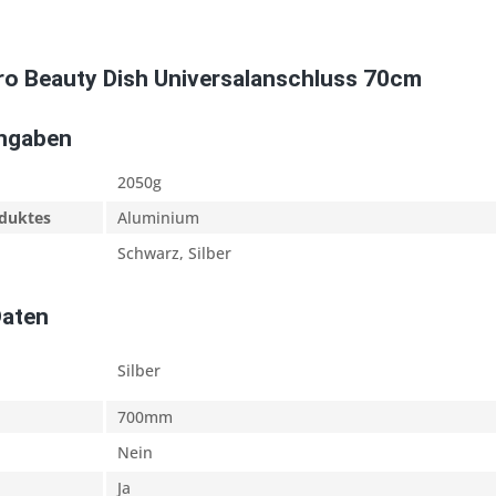
ro Beauty Dish Universalanschluss 70cm
Angaben
2050g
oduktes
Aluminium
Schwarz, Silber
Daten
Silber
700mm
Nein
Ja