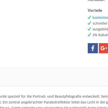
Vorteile
kostenlos
schnelle
ausgebild
2% Rabat
rde speziell für die Portrait- und Beautyfotografie entwickelt. Sei
t. Ein zentral angebrachter Parabolreflektor leitet das Licht in die 
htung. Somit entsteht eine einzigartige Charakteristik beim Fotog