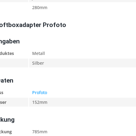
280mm
oftboxadapter Profoto
Angaben
oduktes
Metall
Silber
Daten
ss
Profoto
ser
152mm
ckung
ackung
785mm