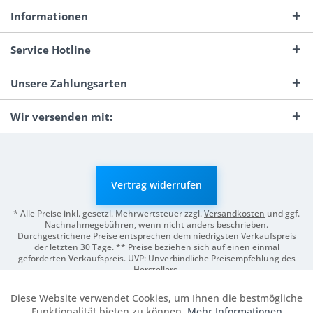
Informationen
Service Hotline
Unsere Zahlungsarten
Wir versenden mit:
Vertrag widerrufen
* Alle Preise inkl. gesetzl. Mehrwertsteuer zzgl.
Versandkosten
und ggf.
Nachnahmegebühren, wenn nicht anders beschrieben.
Durchgestrichene Preise entsprechen dem niedrigsten Verkaufspreis
der letzten 30 Tage. ** Preise beziehen sich auf einen einmal
geforderten Verkaufspreis. UVP: Unverbindliche Preisempfehlung des
Herstellers.
© 2026 Digitale Fotografien | Entwicklung & Support by
Pro-Webs.de
Diese Website verwendet Cookies, um Ihnen die bestmögliche
Aktiv
Funktionale
Funktionalität bieten zu können.
Mehr Informationen