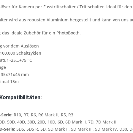
öser für Kamera per Fusstrittschalter / Trittschalter. Ideal für de
alter wird aus robusten Aluminium hergestellt und kann von uns 
st das Ideale Zubehör für ein PhotoBooth.
g vor dem Auslösen
100.000 Schaltzyklen
tur -25...+75 °C
nge
 135x71x45 mm
ximal 15m
Kompatibilitäten:
-Serie:
R10, R7, R6, R6 Mark II, R5, R3
D, 50D, 40D, 30D, 20D, 10D, 6D, 6D Mark II, 7D, 7D Mark II
D-Serie
: 5DS, 5DS R, 5D, 5D Mark II, 5D Mark III, 5D Mark IV, D30, 