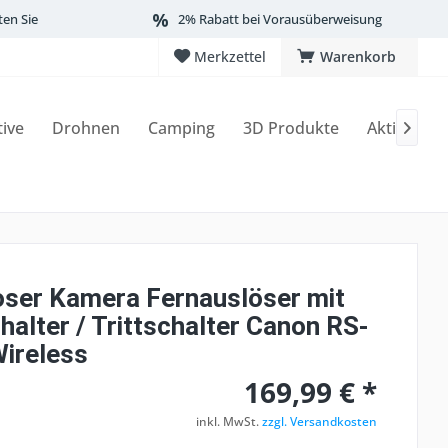
ten Sie
2% Rabatt bei Vorausüberweisung
Merkzettel
Warenkorb
tive
Drohnen
Camping
3D Produkte
Aktionen

oser Kamera Fernauslöser mit
alter / Trittschalter Canon RS-
ireless
169,99 € *
inkl. MwSt.
zzgl. Versandkosten