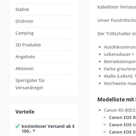
Kabelloser Fernausl
Stative
Unser Fusstrittsch
Drohnen
Camping
Der Trittschalter i
3D Produkte
Autofokusierun
Lebensdauer > 
Angebote
Betriebstempera
Aktionen
Farbe grau/ora
Maße (LxBxH):
Sperrgüter für
Reichweite ma
Versandregel
Modelliste mit 
Canon RS-80E3:
Vorteile
Canon EOS R
Canon EOS
60
kostenloser Versand ab €
150,- *
Canon EOS 5