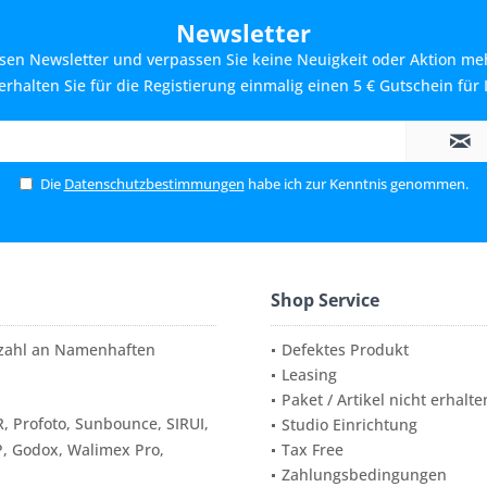
Newsletter
sen Newsletter und verpassen Sie keine Neuigkeit oder Aktion me
rhalten Sie für die Registierung einmalig einen 5 € Gutschein für 
Die
Datenschutzbestimmungen
habe ich zur Kenntnis genommen.
Shop Service
elzahl an Namenhaften
Defektes Produkt
Leasing
Paket / Artikel nicht erhalte
, Profoto, Sunbounce, SIRUI,
Studio Einrichtung
P, Godox, Walimex Pro,
Tax Free
Zahlungsbedingungen