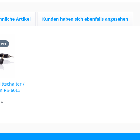
hnliche Artikel
Kunden haben sich ebenfalls angesehen
ien
ttschalter /
on RS-60E3
 *