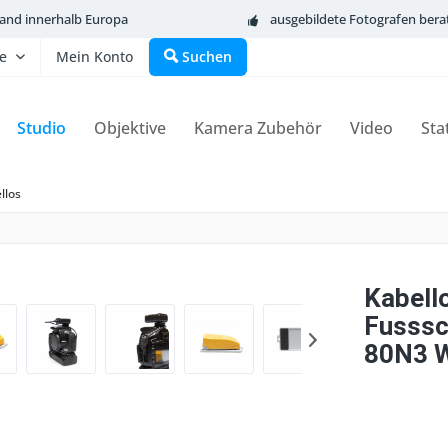
sand innerhalb Europa
ausgebildete Fotografen bera
fe
Mein Konto
Suchen
Studio
Objektive
Kamera Zubehör
Video
Sta
llos
Kabell
Fusssch
80N3 W