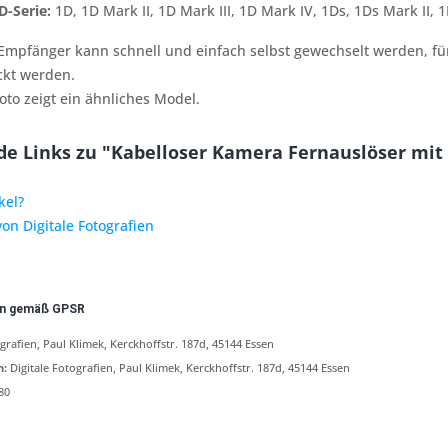
-Serie:
1D, 1D Mark II, 1D Mark III, 1D Mark IV, 1Ds, 1Ds Mark II, 1
 Empfänger kann schnell und einfach selbst gewechselt werden, f
ckt werden.
oto zeigt ein ähnliches Model.
e Links zu "Kabelloser Kamera Fernauslöser mit F
kel?
von Digitale Fotografien
en gemäß GPSR
ografien, Paul Klimek, Kerckhoffstr. 187d, 45144 Essen
n:
Digitale Fotografien, Paul Klimek, Kerckhoffstr. 187d, 45144 Essen
80