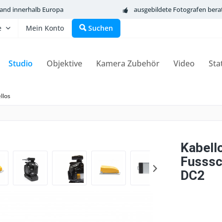
sand innerhalb Europa
ausgebildete Fotografen bera
e
Mein Konto
Suchen
Studio
Objektive
Kamera Zubehör
Video
Sta
llos
Kabell
Fusssch
DC2