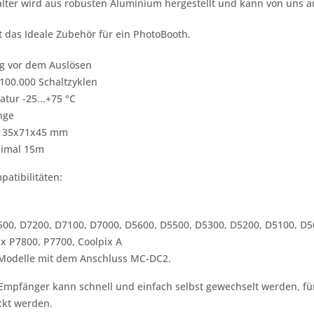
alter wird aus robusten Aluminium hergestellt und kann von uns 
st das Ideale Zubehör für ein PhotoBooth.
g vor dem Auslösen
100.000 Schaltzyklen
tur -25...+75 °C
nge
 135x71x45 mm
ximal 15m
patibilitäten:
500, D7200, D7100, D7000, D5600, D5500, D5300, D5200, D5100, D5
ix P7800, P7700, Coolpix A
Modelle mit dem Anschluss MC-DC2.
 Empfänger kann schnell und einfach selbst gewechselt werden, f
ckt werden.