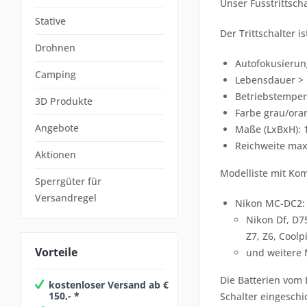
Unser Fusstrittsch
Stative
Der Trittschalter i
Drohnen
Autofokusierun
Camping
Lebensdauer > 
Betriebstempera
3D Produkte
Farbe grau/ora
Angebote
Maße (LxBxH):
Reichweite ma
Aktionen
Modelliste mit Kom
Sperrgüter für
Versandregel
Nikon MC-DC2:
Nikon Df, D7
Z7, Z6, Coolp
Vorteile
und weitere 
Die Batterien vom
kostenloser Versand ab €
150,- *
Schalter eingeschi