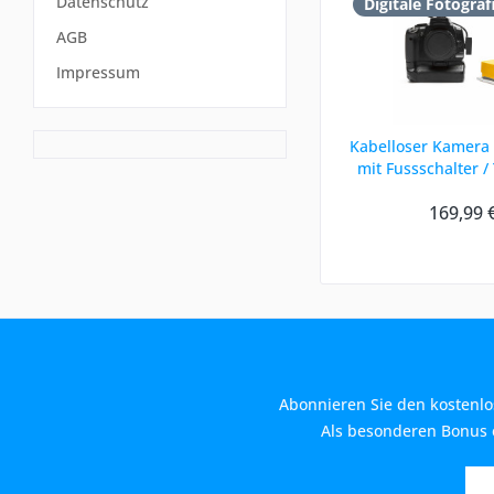
Datenschutz
Digitale Fotograf
AGB
Impressum
Kabelloser Kamera
mit Fussschalter / 
Canon..
169,99 
Abonnieren Sie den kostenlo
Als besonderen Bonus e