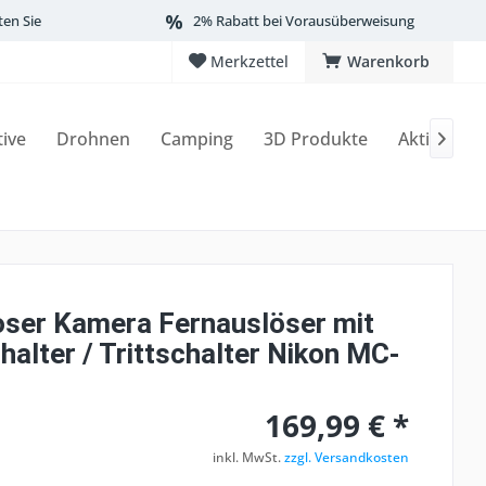
ten Sie
2% Rabatt bei Vorausüberweisung
Merkzettel
Warenkorb
tive
Drohnen
Camping
3D Produkte
Aktionen

oser Kamera Fernauslöser mit
alter / Trittschalter Nikon MC-
169,99 € *
inkl. MwSt.
zzgl. Versandkosten