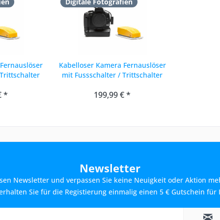
ien
Digitale Fotografien
 Fernauslöser
Kabelloser Kamera Fernauslöser
Trittschalter
mit Fussschalter / Trittschalter
.
Canon...
€ *
199,99 € *
Newsletter
sen Newsletter und verpassen Sie keine Neuigkeit oder Aktion me
rhalten Sie für die Registierung einmalig einen 5 € Gutschein für 