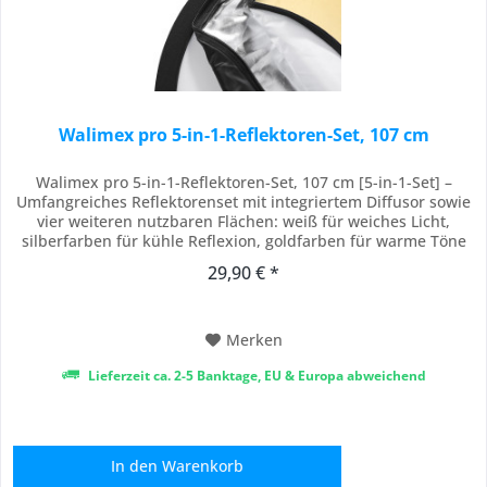
Walimex pro 5-in-1-Reflektoren-Set, 107 cm
Walimex pro 5-in-1-Reflektoren-Set, 107 cm [5-in-1-Set] –
Umfangreiches Reflektorenset mit integriertem Diffusor sowie
vier weiteren nutzbaren Flächen: weiß für weiches Licht,
silberfarben für kühle Reflexion, goldfarben für warme Töne
und schwarz zur gezielten Abschattung flexibel einsetzbar für
29,90 € *
Studio- und Outdoorfotografie. [Universell einsetzbar] – Ideal
für Porträts,...
Merken
Lieferzeit ca. 2-5 Banktage, EU & Europa abweichend
In den
Warenkorb