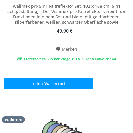
Walimex pro 5in1 Faltreflektor Set, 102 x 168 cm [5in1
Lichtgestaltung] – Der Walimex pro Faltreflektor vereint fünf
Funktionen in einem Set und bietet mit goldfarbener,
silberfarbener, weißer, schwarzer Oberfläche sowie
integriertem Diffusor maximale Flexibilität für jede
49,90 € *
Lichtsituation. Ideal für Porträt- und Produktfotografie sowie
für kreative High-Key-Aufnahmen im...
Merken
Lieferzeit ca. 2-5 Banktage, EU & Europa abweichend
In den
Warenkorb
walimex