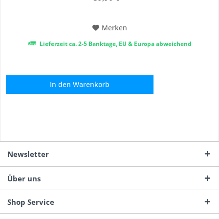
Reflexionen, Schwarz zur gezielten Abschattung sowie
Diffusor für weiches, flächiges Licht und...
Merken
Lieferzeit ca. 2-5 Banktage, EU & Europa abweichend
In den
Warenkorb
Newsletter
Über uns
Shop Service