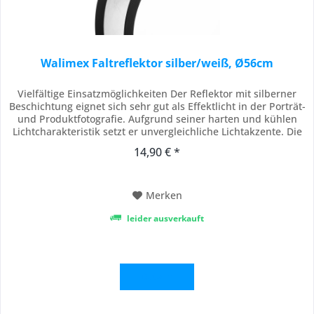
Walimex Faltreflektor silber/weiß, Ø56cm
Vielfältige Einsatzmöglichkeiten Der Reflektor mit silberner
Beschichtung eignet sich sehr gut als Effektlicht in der Porträt-
und Produktfotografie. Aufgrund seiner harten und kühlen
Lichtcharakteristik setzt er unvergleichliche Lichtakzente. Die
weiße Seite des Reflektors findet als Haupt- oder Aufhelllicht
14,90 € *
in der Porträt- und Produktfotografie seinen Platz. Er sorgt
für...
Merken
leider ausverkauft
Details