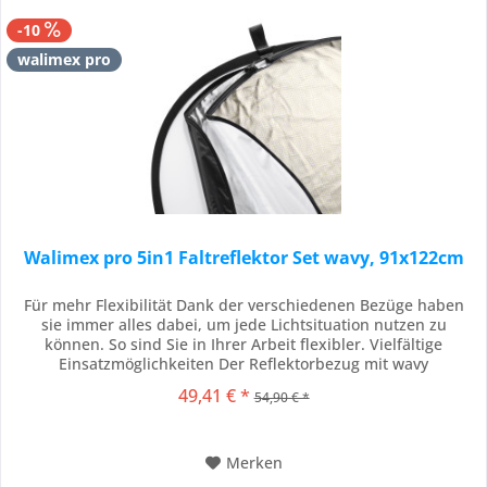
-10
walimex pro
Walimex pro 5in1 Faltreflektor Set wavy, 91x122cm
Für mehr Flexibilität Dank der verschiedenen Bezüge haben
sie immer alles dabei, um jede Lichtsituation nutzen zu
können. So sind Sie in Ihrer Arbeit flexibler. Vielfältige
Einsatzmöglichkeiten Der Reflektorbezug mit wavy
goldfarbener Beschichtung eignet sich sehr gut als Haupt-
49,41 € *
54,90 € *
oder Effektlicht in der Porträtfotografie. Er sorgt für eine
wärmere Lichtcharakteristik. Der...
Merken