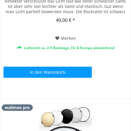
Reflektor verschluckt das Licht fast wie tiefer schwarzer Samt.
Ist aber sehr viel leichter als Samt und elastisch. Gut wenn
man Licht partiell loswerden muss. Die Rückseite ist schwarz
Matt, schluckt daher nicht so viel Licht. Farbe: SCHWARZ tief
49,00 € *
matt und viel Licht schluckend. Die Rückseite ist SCHWARZ
matt SUN-MOVER...
Merken
Lieferzeit ca. 2-5 Banktage, EU & Europa abweichend
In den
Warenkorb
walimex pro