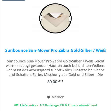
Sunbounce Sun-Mover Pro Zebra Gold-Silber / Weiß
Sunbounce Sun-Mover Pro Zebra Gold-Silber / Weiß Leicht
warm, erzeugt gesunden Hautton auch bei dichten Wolken.
Zebra ist das Arbeitspferd für 50% aller Einsätze bei Sonne
und Schatten. Farbe: Mischung aus Gold und Silber . Die
Rückseite ist neutral Weiß Die fokusierbaren ovalen SUN-
89,00 € *
MOVER Die SUN-MOVER sind die perfekten Lichtkanonen und
erkennbar an ihrer einzigartigen,...
Merken
Lieferzeit ca. 1-2 Banktage, EU & Europa abweichend