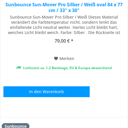
Sunbounce Sun-Mover Pro Silber / Weiß oval 84 x 77
cm / 33" x 30"
Sunbounce Sun-Mover Pro Silber / Weiß Dieses Material
verändert die Farbtemperatur nicht, sondern lenkt das
einfallende Licht neutral weiter. Hartes Licht bleibt hart,
weiches Licht bleibt weich. Farbe: Silber . Die Rückseite ist
neutral weiß . Die fokussierbaren ovalen SUN-MOVER Die
79,00 € *
SUN-MOVER sind die perfekten Lichtkanonen und erkennbar
an ihrer einzigartigen, ovalen...
Merken
Lieferzeit ca. 1-2 Banktage, EU & Europa abweichend
In den
Warenkorb
Sunbounce