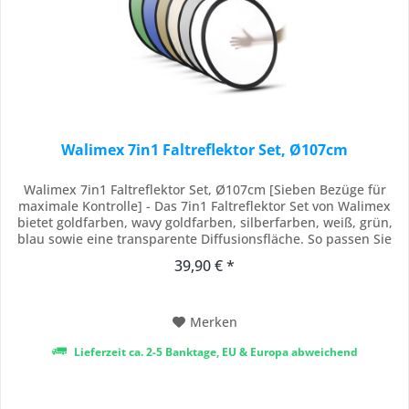
Walimex 7in1 Faltreflektor Set, Ø107cm
Walimex 7in1 Faltreflektor Set, Ø107cm [Sieben Bezüge für
maximale Kontrolle] - Das 7in1 Faltreflektor Set von Walimex
bietet goldfarben, wavy goldfarben, silberfarben, weiß, grün,
blau sowie eine transparente Diffusionsfläche. So passen Sie
die Lichtcharakteristik gezielt an jede Aufnahmesituation an
39,90 € *
und gestalten Portraits, Produktfotos oder Videos mit
professioneller...
Merken
Lieferzeit ca. 2-5 Banktage, EU & Europa abweichend