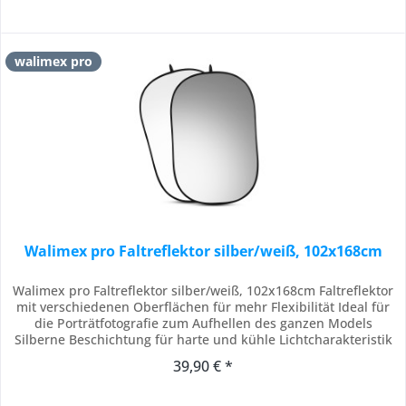
walimex pro
Walimex pro Faltreflektor silber/weiß, 102x168cm
Walimex pro Faltreflektor silber/weiß, 102x168cm Faltreflektor
mit verschiedenen Oberflächen für mehr Flexibilität Ideal für
die Porträtfotografie zum Aufhellen des ganzen Models
Silberne Beschichtung für harte und kühle Lichtcharakteristik
Weiße Beschichtung für weiche und farbneutrale
39,90 € *
Lichtcharakteristik Mit vernähtem extra-starkem Federring,
ovale Form, faltbar Für mehr...