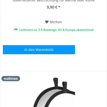
silberfarbener Beschichtung für warme oder kühle
Lichtcharakteristiken und setzt gezielte Lichtakzente für
9,90 € *
stimmungsvolle und kontrastreiche Aufnahmen.
[Professionelles Kamera Zubehör] – Als unverzichtbares...
Merken
Lieferzeit ca. 2-5 Banktage, EU & Europa abweichend
In den
Warenkorb
walimex