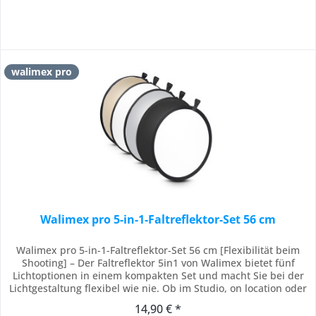
walimex pro
Walimex pro 5-in-1-Faltreflektor-Set 56 cm
Walimex pro 5-in-1-Faltreflektor-Set 56 cm [Flexibilität beim
Shooting] – Der Faltreflektor 5in1 von Walimex bietet fünf
Lichtoptionen in einem kompakten Set und macht Sie bei der
Lichtgestaltung flexibel wie nie. Ob im Studio, on location oder
beim Outdoor-Shooting – mit diesem Reflektor reagieren Sie
14,90 € *
auf jede Lichtsituation professionell und effizient.