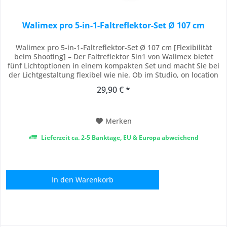
Walimex pro 5-in-1-Faltreflektor-Set Ø 107 cm
Walimex pro 5-in-1-Faltreflektor-Set Ø 107 cm [Flexibilität
beim Shooting] – Der Faltreflektor 5in1 von Walimex bietet
fünf Lichtoptionen in einem kompakten Set und macht Sie bei
der Lichtgestaltung flexibel wie nie. Ob im Studio, on location
oder beim Outdoor-Shooting – mit diesem Reflektor reagieren
29,90 € *
Sie auf jede Lichtsituation professionell und effizient.
[Vielseitige...
Merken
Lieferzeit ca. 2-5 Banktage, EU & Europa abweichend
In den
Warenkorb