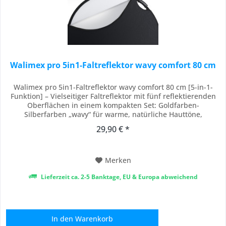
Walimex pro 5in1-Faltreflektor wavy comfort 80 cm
Walimex pro 5in1-Faltreflektor wavy comfort 80 cm [5-in-1-
Funktion] – Vielseitiger Faltreflektor mit fünf reflektierenden
Oberflächen in einem kompakten Set: Goldfarben-
Silberfarben „wavy“ für warme, natürliche Hauttöne,
Silberfarben für maximale Lichtausbeute, Weiß für weiche
29,90 € *
Reflexionen, Schwarz zur gezielten Abschattung sowie
Diffusor für weiches, flächiges Licht und...
Merken
Lieferzeit ca. 2-5 Banktage, EU & Europa abweichend
In den
Warenkorb