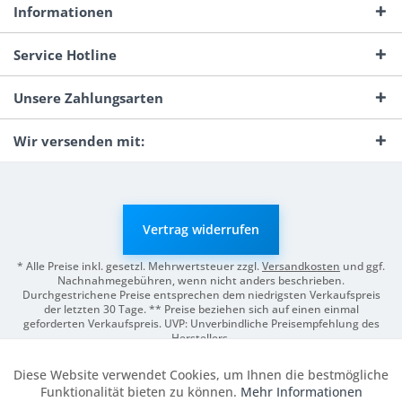
Informationen
Service Hotline
Unsere Zahlungsarten
Wir versenden mit:
Vertrag widerrufen
* Alle Preise inkl. gesetzl. Mehrwertsteuer zzgl.
Versandkosten
und ggf.
Nachnahmegebühren, wenn nicht anders beschrieben.
Durchgestrichene Preise entsprechen dem niedrigsten Verkaufspreis
der letzten 30 Tage. ** Preise beziehen sich auf einen einmal
geforderten Verkaufspreis. UVP: Unverbindliche Preisempfehlung des
Herstellers.
© 2026 Digitale Fotografien | Entwicklung & Support by
Pro-Webs.de
Diese Website verwendet Cookies, um Ihnen die bestmögliche
Aktiv
Funktionale
Funktionalität bieten zu können.
Mehr Informationen