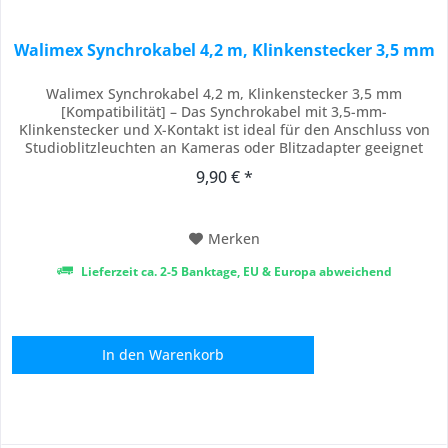
Walimex Synchrokabel 4,2 m, Klinkenstecker 3,5 mm
Walimex Synchrokabel 4,2 m, Klinkenstecker 3,5 mm
[Kompatibilität] – Das Synchrokabel mit 3,5-mm-
Klinkenstecker und X-Kontakt ist ideal für den Anschluss von
Studioblitzleuchten an Kameras oder Blitzadapter geeignet
und sorgt für eine zuverlässige Verbindung zwischen
9,90 € *
Fotozubehör und Blitzlichttechnik im Studioeinsatz
[Zuverlässigkeit] – Durch seine stabile Verarbeitung...
Merken
Lieferzeit ca. 2-5 Banktage, EU & Europa abweichend
In den
Warenkorb