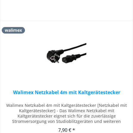
walimex
Walimex Netzkabel 4m mit Kaltgerätestecker
Walimex Netzkabel 4m mit Kaltgerätestecker [Netzkabel mit
Kaltgerätestecker] - Das Walimex Netzkabel mit
Kaltgerätestecker eignet sich für die zuverlässige
Stromversorgung von Studioblitzgeräten und weiteren
Kaltgeräten. Als Stromkabel sorgt es für eine stabile
7,90 € *
Verbindung zwischen Steckdose und Gerät und unterstützt