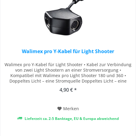
Walimex pro Y-Kabel für Light Shooter
Walimex pro Y-Kabel für Light Shooter • Kabel zur Verbindung
von zwei Light Shootern an einer Stromversorgung •
Kompatibel mit Walimex pro Light Shooter 180 und 360 •
Doppeltes Licht – eine Stromquelle Doppeltes Licht – eine
Stromquelle Mit dem Y-Kabel können Sie zwei Light Shooter
4,90 € *
gleichzeitig mit einem Powerblock II bzw. Power Porta
verbinden, wodurch Sie im Einsatz...
Merken
Lieferzeit ca. 2-5 Banktage, EU & Europa abweichend