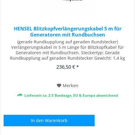
HENSEL Blitzkopfverlängerungskabel 5 m für
Generatoren mit Rundbuchsen
(gerade Rundkupplung auf geraden Rundstecker)
Verlängerungskabel in 5 m Länge für Blitzkopfkabel für
Generatoren mit Rundbuchsen. Steckertyp: Gerade
Rundkupplung auf geraden Rundstecker Gewicht: 1,4 kg
Lieferumfang: 1 x HENSEL Blitzkopfverlängerungskabel 5 m
236,50 € *
(für Generatoren mit Rundbuchse)
Merken
Lieferzeit ca. 2-5 Banktage, EU & Europa abweichend
In den
Warenkorb