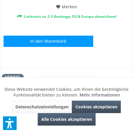
Merken
Lieferzeit ca. 2-5 Banktage, EU & Europa abweichend
In den
Warenkorb
HENSEL
Diese Website verwendet Cookies, um Ihnen die bestmögliche
Aktiv
Funktionale
Funktionalität bieten zu können.
Mehr Informationen
Datenschutzeinstellungen
Cookies akzeptieren
Inaktiv
Marketing
Alle Cookies akzeptieren
Inaktiv
Tracking