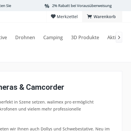
ten Sie
2% Rabatt bei Vorausüberweisung
Merkzettel
Warenkorb
tive
Drohnen
Camping
3D Produkte
Aktionen

ameras & Camcorder
rfekt in Szene setzen. walimex pro ermöglicht
Mikrofonen und vielem mehr professionelle
ten wir Ihnen auch Dollys und Schwebestative. Neu im