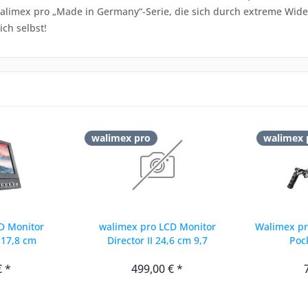
e walimex pro „Made in Germany“-Serie, die sich durch extreme Wid
ch selbst!
walimex pro
walimex 
D Monitor
walimex pro LCD Monitor
Walimex pr
l 17,8 cm
Director II 24,6 cm 9,7
Poc
€ *
499,00 € *