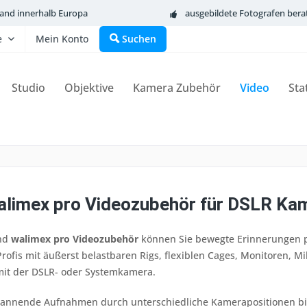
sand innerhalb Europa
ausgebildete Fotografen bera
e
Mein Konto
Suchen
Studio
Objektive
Kamera Zubehör
Video
Sta
alimex pro Videozubehör für DSLR K
nd
walimex pro Videozubehör
können Sie bewegte Erinnerungen pe
Profis mit äußerst belastbaren Rigs, flexiblen Cages, Monitoren, 
it der DSLR- oder Systemkamera.
annende Aufnahmen durch unterschiedliche Kamerapositionen bie