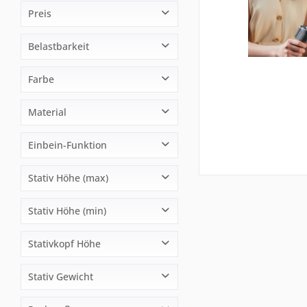
Aputure
Preis
Benro
Belastbarkeit
BOYA
von
2,99 €
bis
2849,00 €
Delamax
2 kg
Farbe
DJI
6 kg
HEDLER
Schwarz
Material
8 kg
HENSEL
mantona
Aluminium
Einbein-Funktion
NoName
SIRUI
Nein
Stativ Höhe (max)
walimex
walimex pro
1601 - 1700 mm
Stativ Höhe (min)
201 - 400 mm
Stativkopf Höhe
70 - 80 mm
Stativ Gewicht