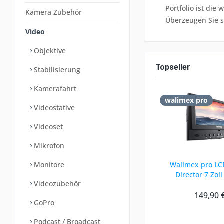
Portfolio ist di
Kamera Zubehör
Überzeugen Sie si
Video
Objektive
Topseller
Stabilisierung
Kamerafahrt
walimex pro
Videostative
Videoset
Mikrofon
Monitore
Walimex pro LC
Director 7 Zol
Videozubehör
149,90 
GoPro
Podcast / Broadcast