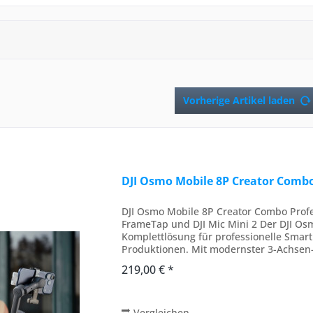
Vorherige Artikel laden
DJI Osmo Mobile 8P Creator Comb
DJI Osmo Mobile 8P Creator Combo Profe
FrameTap und DJI Mic Mini 2 Der DJI Osm
Komplettlösung für professionelle Smart
Produktionen. Mit modernster 3-Achsen-S
FrameTap Fernbedienung sowie...
219,00 € *
Vergleichen