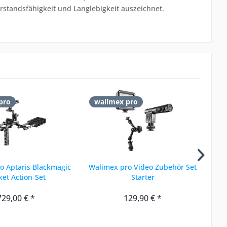
erstandsfähigkeit und Langlebigkeit auszeichnet.
pro
walimex pro
w
o Aptaris Blackmagic
Walimex pro Video Zubehör Set
Wal
ket Action-Set
Starter
729,00 € *
129,90 € *