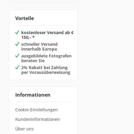
Nikon F
PL
Vorteile
RF-Mount
Sony A
kostenloser Versand ab €
Z-Mount
150,- *
schneller Versand
innerhalb Europa
ausgebildete Fotografen
beraten Sie
2% Rabatt bei Zahlung
per Vorausüberweisung
Informationen
Cookie-Einstellungen
Kundeninformationen
Über uns