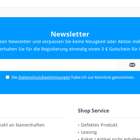
Newsletter
sen Newsletter und verpassen Sie keine Neuigkeit oder Aktion me
rhalten Sie für die Registierung einmalig einen 5 € Gutschein für 
Die
Datenschutzbestimmungen
habe ich zur Kenntnis genommen.
Shop Service
elzahl an Namenhaften
Defektes Produkt
Leasing
Paket / Artikel nicht erhalte