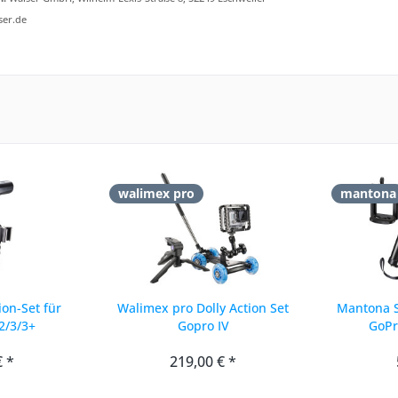
ser.de
walimex pro
mantona
on-Set für
Walimex pro Dolly Action Set
Mantona Se
2/3/3+
Gopro IV
GoPr
€ *
219,00 € *