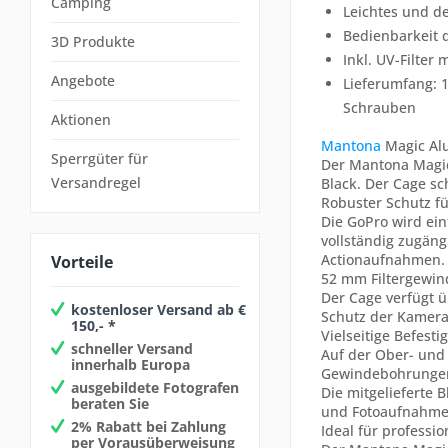
Camping
Leichtes und d
Bedienbarkeit d
3D Produkte
Inkl. UV-Filter
Angebote
Lieferumfang: 
Schrauben
Aktionen
Mantona
Magic Alu
Sperrgüter für
Der Mantona Magic
Versandregel
Black. Der Cage sc
Robuster Schutz fü
Die GoPro wird ein
vollständig zugäng
Actionaufnahmen.
Vorteile
52 mm Filtergewind
Der Cage verfügt ü
kostenloser Versand ab €
Schutz der Kameral
150,- *
Vielseitige Befest
schneller Versand
Auf der Ober- und 
innerhalb Europa
Gewindebohrungen
ausgebildete Fotografen
Die mitgelieferte 
beraten Sie
und Fotoaufnahme
2% Rabatt bei Zahlung
Ideal für professi
per Vorausüberweisung