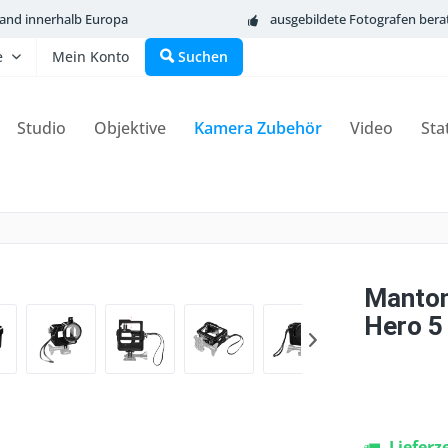
sand innerhalb Europa
ausgebildete Fotografen bera
e
Mein Konto
Suchen
Studio
Objektive
Kamera Zubehör
Video
Sta
Manton
Hero 5
Lieferz