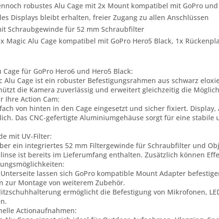
ennoch robustes Alu Cage mit 2x Mount kompatibel mit GoPro und
es Displays bleibt erhalten, freier Zugang zu allen Anschlüssen
 mit Schraubgewinde für 52 mm Schraubfilter
1x Magic Alu Cage kompatibel mit GoPro Hero5 Black, 1x Rückenpl
 Cage für GoPro Hero6 und Hero5 Black:
 Alu Cage ist ein robuster Befestigungsrahmen aus schwarz eloxi
hützt die Kamera zuverlässig und erweitert gleichzeitig die Mögli
r Ihre Action Cam:
fach von hinten in den Cage eingesetzt und sicher fixiert. Displa
lich. Das CNC-gefertigte Aluminiumgehäuse sorgt für eine stabile
e mit UV-Filter:
ber ein integriertes 52 mm Filtergewinde für Schraubfilter und Ob
inse ist bereits im Lieferumfang enthalten. Zusätzlich können Effe
igungsmöglichkeiten:
Unterseite lassen sich GoPro kompatible Mount Adapter befestigen.
 zur Montage von weiterem Zubehör.
Blitzschuhhalterung ermöglicht die Befestigung von Mikrofonen, L
n.
onelle Actionaufnahmen: