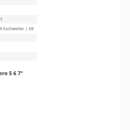
 7
9 Eschweiler | DE
ro 5 6 7"