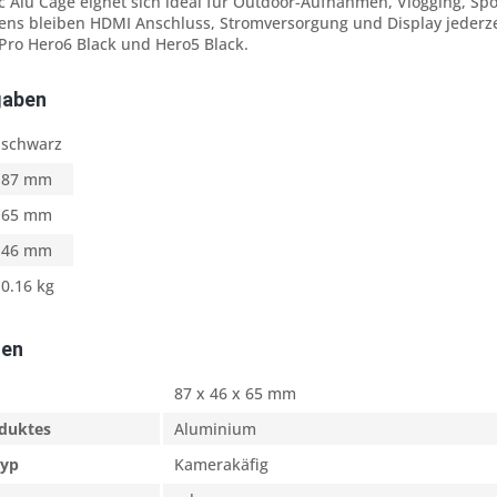
 Alu Cage eignet sich ideal für Outdoor-Aufnahmen, Vlogging, Sp
ens bleiben HDMI Anschluss, Stromversorgung und Display jederze
Pro Hero6 Black und Hero5 Black.
gaben
schwarz
87 mm
65 mm
46 mm
0.16 kg
ten
87 x 46 x 65 mm
oduktes
Aluminium
typ
Kamerakäfig