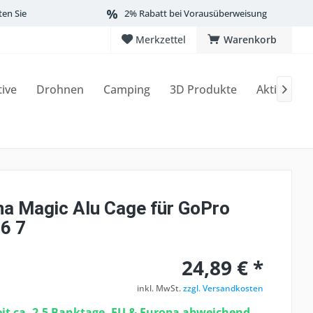
ten Sie
2% Rabatt bei Vorausüberweisung
Merkzettel
Warenkorb
tive
Drohnen
Camping
3D Produkte
Aktionen

a Magic Alu Cage für GoPro
 6 7
24,89 € *
inkl. MwSt.
zzgl. Versandkosten
eit ca. 2-5 Banktage, EU & Europa abweichend