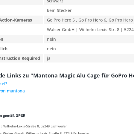
schwarz
kein Stecker
Action-Kameras
Go Pro Hero 5 , Go Pro Hero 6, Go Pro Hero
Walser GmbH | Wilhelm-Lexis-Str. 8 | 5224
en
nein
lich
nein
nstruction Required
ja
e Links zu "Mantona Magic Alu Cage für GoPro He
kel?
 von mantona
en gemäß GPSR
 Wilhelm-Lexis-Straße 8, 52249 Eschweiler
n:
Walser GmbH, Wilhelm-Lexis-Straße 8, 52249 Eschweiler