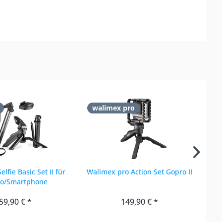
walimex pro
w
lfie Basic Set II für
Walimex pro Action Set Gopro II
W
o/Smartphone
59,90 € *
149,90 € *