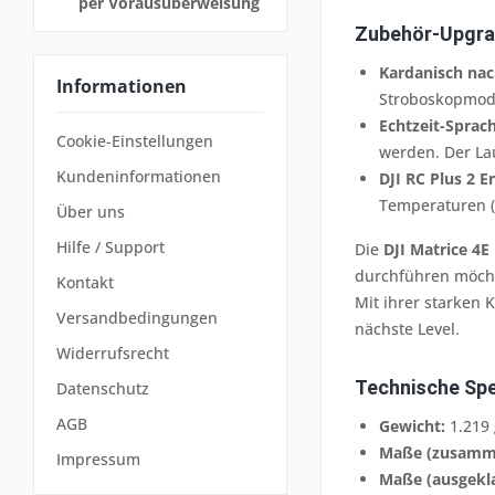
per Vorausüberweisung
Zubehör-Upgrad
Kardanisch nac
Informationen
Stroboskopmod
Echtzeit-Sprac
Cookie-Einstellungen
werden. Der La
Kundeninformationen
DJI RC Plus 2 E
Temperaturen (-
Über uns
Hilfe / Support
Die
DJI Matrice 4E
durchführen möch
Kontakt
Mit ihrer starken 
Versandbedingungen
nächste Level.
Widerrufsrecht
Technische Spe
Datenschutz
AGB
Gewicht:
1.219 
Maße (zusamm
Impressum
Maße (ausgekla