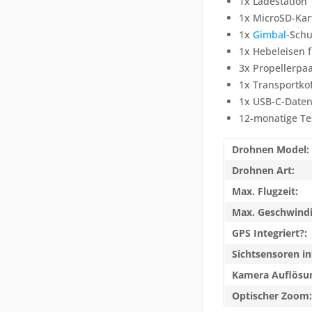
1x Ladestation
1x MicroSD-Kar
1x
Gimbal
-Schu
1x Hebeleisen 
3x Propellerpa
1x Transportkof
1x USB-C-Date
12-monatige Tes
Drohnen Model:
Drohnen Art:
Max. Flugzeit:
Max. Geschwindi
GPS Integriert?:
Sichtsensoren in
Kamera Auflösu
Optischer Zoom: