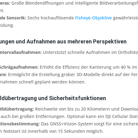
eras:
Große Blendenöffnungen und intelligente Bildverarbeitungs
t.
le Sensorik:
Sechs hochauflösende
Fisheye
-
Objektive
gewährleiste
eidung.
rungen und Aufnahmen aus mehreren Perspektiven
ntervallaufnahmen:
Unterstützt schnelle Aufnahmen im Orthofoto-
 Schrägaufnahmen:
Erhöht die Effizienz der Kartierung um 40 % i
re:
Ermöglicht die Erstellung grober 3D-Modelle direkt auf der Fe
fnahmen schnell geplant werden können.
ldübertragung und Sicherheitsfunktionen
Bildübertragung:
Reichweite von bis zu 20 Kilometern und Downloa
auch bei großen Entfernungen. Optional kann ein DJI Cellular Don
sitionsbestimmung:
Das GNSS+Vision-System sorgt für eine siche
n Notstart ist innerhalb von 15 Sekunden möglich.