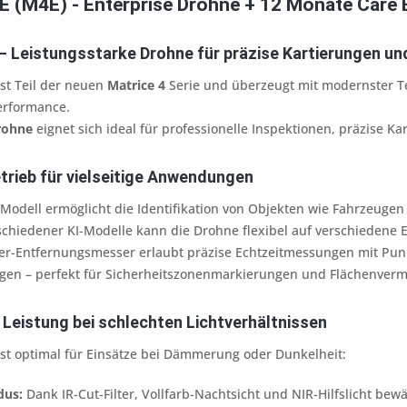
E (M4E) - Enterprise Drohne + 12 Monate Care 
 – Leistungsstarke Drohne für präzise Kartierungen u
ist Teil der neuen
Matrice 4
Serie und überzeugt mit modernster Te
erformance.
rohne
eignet sich ideal für professionelle Inspektionen, präzise K
etrieb für vielseitige Anwendungen
-Modell ermöglicht die Identifikation von Objekten wie Fahrzeuge
schiedener KI-Modelle kann die Drohne flexibel auf verschiedene
aser-Entfernungsmesser erlaubt präzise Echtzeitmessungen mit P
en – perfekt für Sicherheitszonenmarkierungen und Flächenverm
Leistung bei schlechten Lichtverhältnissen
 ist optimal für Einsätze bei Dämmerung oder Dunkelheit:
dus:
Dank IR-Cut-Filter, Vollfarb-Nachtsicht und NIR-Hilfslicht b