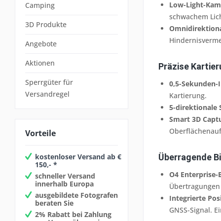
Low-Light-Kam
Camping
schwachem Lich
3D Produkte
Omnidirektiona
Hindernisverm
Angebote
Aktionen
Präzise Kartie
Sperrgüter für
0,5-Sekunden-I
Versandregel
Kartierung.
5-direktionale
Smart 3D Captu
Oberflächenau
Vorteile
kostenloser Versand ab €
Überragende Bi
150,- *
O4 Enterprise-
schneller Versand
innerhalb Europa
Übertragungen 
ausgebildete Fotografen
Integrierte Po
beraten Sie
GNSS-Signal. Ei
2% Rabatt bei Zahlung