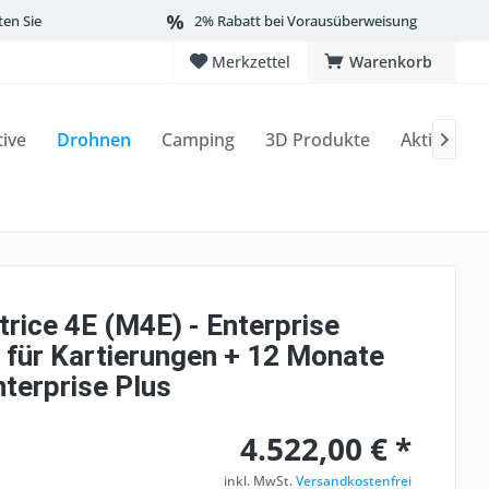
ten Sie
2% Rabatt bei Vorausüberweisung
Merkzettel
Warenkorb
tive
Drohnen
Camping
3D Produkte
Aktionen

rice 4E (M4E) - Enterprise
 für Kartierungen + 12 Monate
nterprise Plus
4.522,00 € *
inkl. MwSt.
Versandkostenfrei