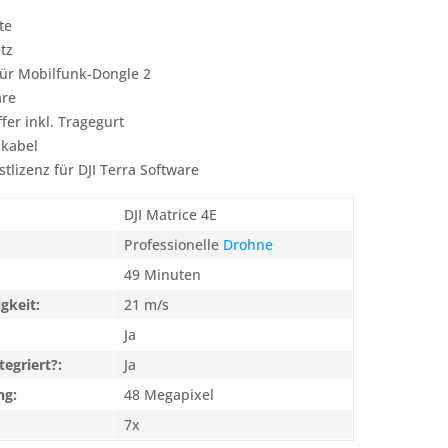
te
tz
für Mobilfunk-Dongle 2
are
fer inkl. Tragegurt
nkabel
tlizenz für DJI Terra Software
DJI Matrice 4E
Professionelle
Drohne
49 Minuten
gkeit:
21 m/s
Ja
tegriert?:
Ja
ng:
48 Megapixel
7x