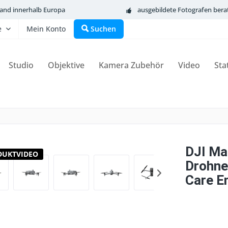
sand innerhalb Europa
ausgebildete Fotografen bera
e
Mein Konto
Suchen
Studio
Objektive
Kamera Zubehör
Video
Sta
DJI Mat
DUKTVIDEO
Drohne
Care E