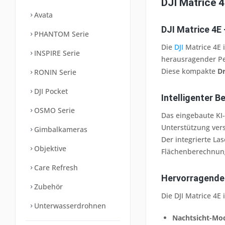
DJI Matrice 4
Avata
DJI Matrice 4E
PHANTOM Serie
Die
DJI
Matrice 4E 
INSPIRE Serie
herausragender P
Diese kompakte
D
RONIN Serie
DJI Pocket
Intelligenter B
OSMO Serie
Das eingebaute KI
Unterstützung ver
Gimbalkameras
Der integrierte L
Objektive
Flächenberechnung
Care Refresh
Hervorragende 
Zubehör
Die DJI Matrice 4E
Unterwasserdrohnen
Nachtsicht-Mo