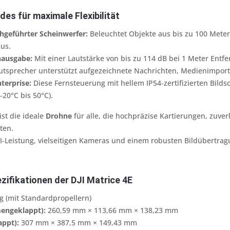
es für maximale Flexibilität
hgeführter Scheinwerfer:
Beleuchtet Objekte aus bis zu 100 Mete
us.
hausgabe:
Mit einer Lautstärke von bis zu 114 dB bei 1 Meter Entf
utsprecher unterstützt aufgezeichnete Nachrichten, Medienimpor
nterprise:
Diese Fernsteuerung mit hellem IP54-zertifizierten Bild
20°C bis 50°C).
ist die ideale
Drohne
für alle, die hochpräzise Kartierungen, zuve
ten.
KI-Leistung, vielseitigen Kameras und einem robusten Bildübertra
zifikationen der DJI Matrice 4E
g (mit Standardpropellern)
engeklappt):
260,59 mm × 113,66 mm × 138,23 mm
ppt):
307 mm × 387,5 mm × 149,43 mm