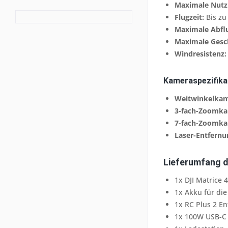
Maximale Nutzl
Flugzeit:
Bis zu
Maximale Abfl
Maximale Gesc
Windresistenz:
Kameraspezifika
Weitwinkelkam
3-fach-Zoomka
7-fach-Zoomka
Laser-Entfernu
Lieferumfang d
1x DJI Matrice 
1x Akku für die
1x RC Plus 2 E
1x 100W USB-C 