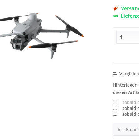
Versand
Lieferz
Vergleic
Hinterlegen 
diesen Artik
sobald 
sobald 
sobald 