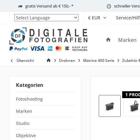
gratis Versand ab € 150,- *
schneller Ver
Service/Hil
Powered by
Marken
Übersicht
Drohnen
Matrice 400 Serie
Zubehör &
Kategorien
1 PRO
Fotoshooting
Marken
Studio
Objektive