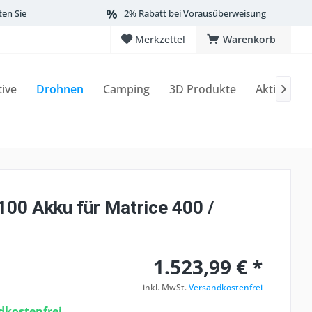
ten Sie
2% Rabatt bei Vorausüberweisung
Merkzettel
Warenkorb
tive
Drohnen
Camping
3D Produkte
Aktionen

100 Akku für Matrice 400 /
1.523,99 € *
inkl. MwSt.
Versandkostenfrei
kostenfrei