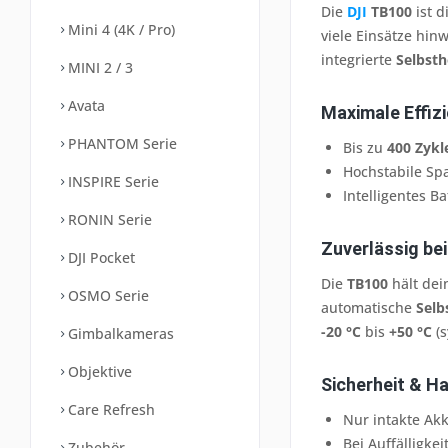
Die
DJI
TB100
ist 
Mini 4 (4K / Pro)
viele Einsätze hin
integrierte
Selbst
MINI 2 / 3
Avata
Maximale Effiz
PHANTOM Serie
Bis zu
400 Zykl
Hochstabile Sp
INSPIRE Serie
Intelligentes 
RONIN Serie
Zuverlässig bei
DJI Pocket
Die
TB100
hält dei
OSMO Serie
automatische
Selb
-20 °C
bis
+50 °C
(s
Gimbalkameras
Objektive
Sicherheit & 
Care Refresh
Nur intakte Ak
Bei Auffälligke
Zubehör