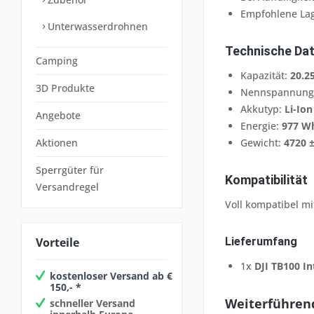
Empfohlene Lag
Unterwasserdrohnen
Technische Da
Camping
Kapazität:
20.2
3D Produkte
Nennspannung
Akkutyp:
Li-Ion
Angebote
Energie:
977 W
Aktionen
Gewicht:
4720 ±
Sperrgüter für
Kompatibilität
Versandregel
Voll kompatibel mi
Vorteile
Lieferumfang
1x
DJI TB100 In
kostenloser Versand ab €
150,- *
Weiterführend
schneller Versand