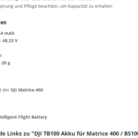
erung und Pflege beachten, um Kapazität zu erhalten
ten
54 mAh
:
48,23 V
h
 20 g
t der
DJI Matrice 400
.
telligent Flight Battery
e Links zu "DJI TB100 Akku für Matrice 400 / BS10