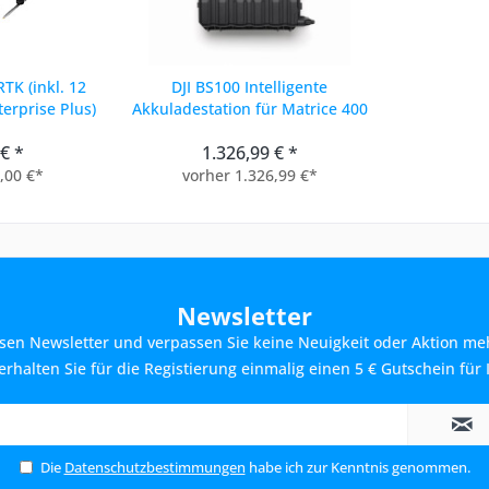
TK (inkl. 12
DJI BS100 Intelligente
erprise Plus)
Akkuladestation für Matrice 400
 € *
1.326,99 € *
,00 €*
vorher 1.326,99 €*
Newsletter
sen Newsletter und verpassen Sie keine Neuigkeit oder Aktion me
rhalten Sie für die Registierung einmalig einen 5 € Gutschein für 
Die
Datenschutzbestimmungen
habe ich zur Kenntnis genommen.