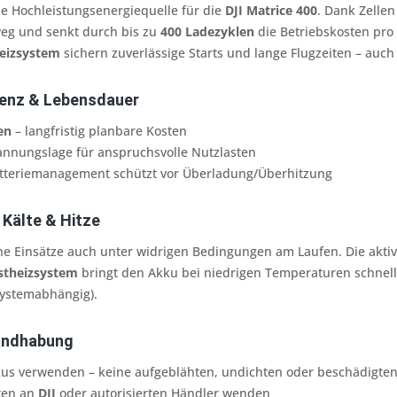
die Hochleistungsenergiequelle für die
DJI Matrice 400
. Dank Zellen
weg und senkt durch bis zu
400 Ladezyklen
die Betriebskosten pro 
heizsystem
sichern zuverlässige Starts und lange Flugzeiten – auc
ienz & Lebensdauer
en
– langfristig planbare Kosten
annungslage für anspruchsvolle Nutzlasten
Batteriemanagement schützt vor Überladung/Überhitzung
 Kälte & Hitze
ne Einsätze auch unter widrigen Bedingungen am Laufen. Die akti
stheizsystem
bringt den Akku bei niedrigen Temperaturen schnell i
ystemabhängig).
Handhabung
kus verwenden – keine aufgeblähten, undichten oder beschädigte
iten an
DJI
oder autorisierten Händler wenden