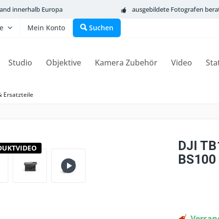
sand innerhalb Europa
ausgebildete Fotografen bera
fe
Mein Konto
Suchen
Studio
Objektive
Kamera Zubehör
Video
Sta
 Ersatzteile
DJI TB
DUKTVIDEO
BS100
Versand