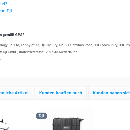
kel?
von DJI
en gemäß GPSR
logy Co. Ltd, Lobby of T2, DJI Sky City, No. 53 Xianyuan Road, Xili Community, Xili Str
n:
DJI GmbH, Industriestrasse 12, 97618 Niederlauer
m
hnliche Artikel
Kunden kauften auch
Kunden haben sich
DJI