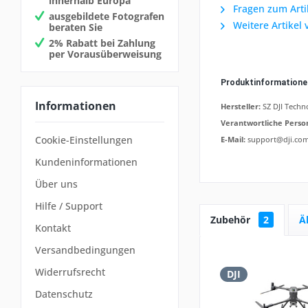
innerhalb Europa
Fragen zum Arti
ausgebildete Fotografen
Weitere Artikel 
beraten Sie
2% Rabatt bei Zahlung
per Vorausüberweisung
Produktinformation
Informationen
Hersteller:
SZ DJI Techno
Verantwortliche Perso
Cookie-Einstellungen
E-Mail:
support@dji.co
Kundeninformationen
Über uns
Hilfe / Support
Zubehör
2
Ä
Kontakt
Versandbedingungen
Widerrufsrecht
DJI
Datenschutz