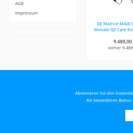
AGB
Impressum
DJI Matrice M400 R
Monate DJI Care Ent
9.489,00
vorher 9.489
Abonnieren Sie den kostenlo
Als besonderen Bonus e