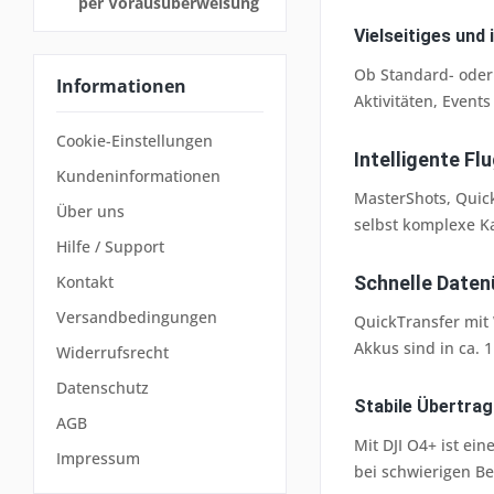
per Vorausüberweisung
Vielseitiges und 
Ob Standard- oder
Informationen
Aktivitäten, Event
Cookie-Einstellungen
Intelligente Fl
Kundeninformationen
MasterShots, Quick
Über uns
selbst komplexe K
Hilfe / Support
Schnelle Daten
Kontakt
Versandbedingungen
QuickTransfer mit 
Akkus sind in ca. 
Widerrufsrecht
Datenschutz
Stabile Übertra
AGB
Mit DJI O4+ ist ei
Impressum
bei schwierigen B