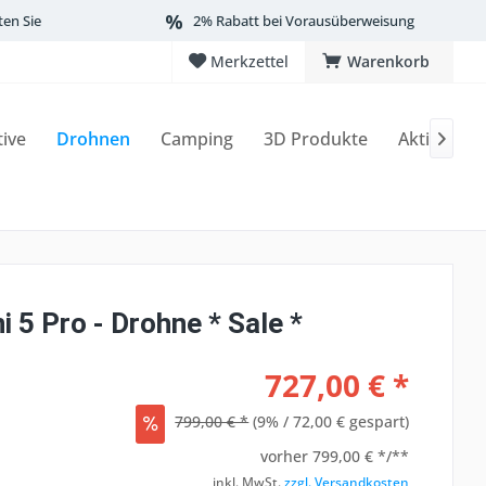
ten Sie
2% Rabatt bei Vorausüberweisung
Merkzettel
Warenkorb
tive
Drohnen
Camping
3D Produkte
Aktionen

i 5 Pro - Drohne * Sale *
727,00 € *
799,00 € *
(9% / 72,00 € gespart)
vorher
799,00 € */**
inkl. MwSt.
zzgl. Versandkosten