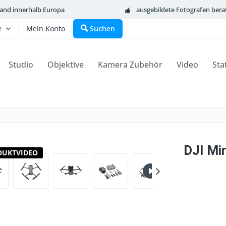
sand innerhalb Europa
ausgebildete Fotografen bera
e
Mein Konto
Suchen
Studio
Objektive
Kamera Zubehör
Video
Sta
DJI Min
DUKTVIDEO