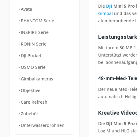
Die
DJI
Mini 5 Pro
Avata
Gimbal
und das ver
PHANTOM Serie
atemberaubende Lu
INSPIRE Serie
Leistungsstark
RONIN Serie
Mit ihrem 50 MP 1
Unterstützt werden
DJI Pocket
bei Sonnenaufgang
OSMO Serie
48-mm-Med-Tele
Gimbalkameras
Der neue Med-Tele-
Objektive
automatisch Helligk
Care Refresh
Kreative Videoo
Zubehör
Die
DJI Mini 5 Pro
u
Unterwasserdrohnen
Log M und HLG steh