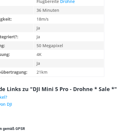
Flugbereite
Drohne
36 Minuten
gkeit:
18m/s
Ja
tegriert?:
Ja
ng:
50 Megapixel
sung:
4K
Ja
oübertragung:
21km
 Links zu "DJI Mini 5 Pro - Drohne * Sale *"
kel?
von DJI
en gemäß GPSR