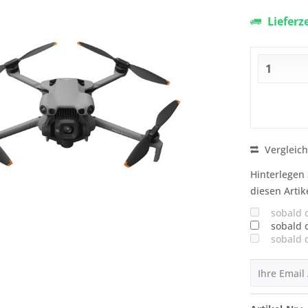
Lieferz
Vergleic
Hinterlegen 
diesen Artik
sobald 
sobald 
sobald 