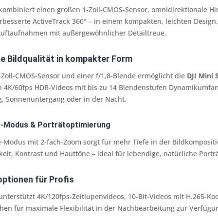
kombiniert einen großen 1-Zoll-CMOS-Sensor, omnidirektionale H
besserte ActiveTrack 360° – in einem kompakten, leichten Design
ftaufnahmen mit außergewöhnlicher Detailtreue.
e Bildqualität in kompakter Form
-Zoll-CMOS-Sensor und einer f/1,8-Blende ermöglicht die
DJI Mini 
 4K/60fps HDR-Videos mit bis zu 14 Blendenstufen Dynamikumfang. D
, Sonnenuntergang oder in der Nacht.
-Modus & Porträtoptimierung
Modus mit 2-fach-Zoom sorgt für mehr Tiefe in der Bildkompositio
eit, Kontrast und Hauttöne – ideal für lebendige, natürliche Porträ
ptionen für Profis
nterstützt 4K/120fps-Zeitlupenvideos, 10-Bit-Videos mit H.265-Kod
en für maximale Flexibilität in der Nachbearbeitung zur Verfügu