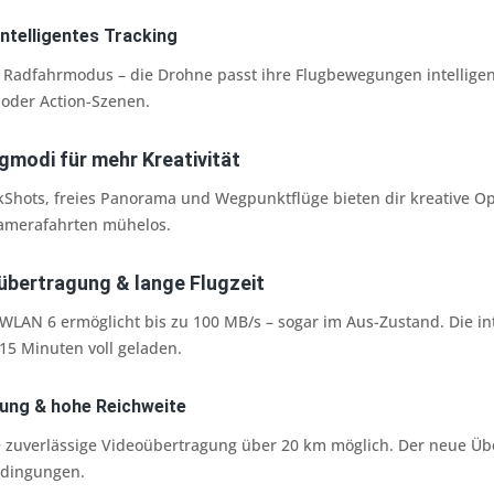
intelligentes Tracking
 Radfahrmodus – die Drohne passt ihre Flugbewegungen intellige
s oder Action-Szenen.
ugmodi für mehr Kreativität
Shots, freies Panorama und Wegpunktflüge bieten dir kreative Opt
amerafahrten mühelos.
übertragung & lange Flugzeit
WLAN 6 ermöglicht bis zu 100 MB/s – sogar im Aus-Zustand. Die intel
115 Minuten voll geladen.
gung & hohe Reichweite
ne zuverlässige Videoübertragung über 20 km möglich. Der neue Übe
edingungen.