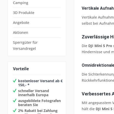
Camping
Vertikale Aufna
3D Produkte
Vertikale Aufnahme
Angebote
selbst bei Aufnah
Aktionen
Zuverlässige H
Sperrgüter für
Die
DJI Mini 5 Pro
n
Versandregel
Hindernisse und me
Omnidirektionale
Vorteile
Die Sichterkennun
Rückkehrfunktione
kostenloser Versand ab €
150,- *
schneller Versand
Verbessertes Ac
innerhalb Europa
ausgebildete Fotografen
Mit angepasstem V
beraten Sie
hält die
DJI Mini 5
2% Rabatt bei Zahlung