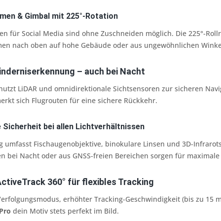
hmen & Gimbal mit 225°-Rotation
n für Social Media sind ohne Zuschneiden möglich. Die 225°-Rollr
men nach oben auf hohe Gebäude oder aus ungewöhnlichen Winke
inderniserkennung – auch bei Nacht
utzt LiDAR und omnidirektionale Sichtsensoren zur sicheren Navig
rkt sich Flugrouten für eine sichere Rückkehr.
 Sicherheit bei allen Lichtverhältnissen
g umfasst Fischaugenobjektive, binokulare Linsen und 3D-Infrarot
n bei Nacht oder aus GNSS-freien Bereichen sorgen für maximale 
tiveTrack 360° für flexibles Tracking
erfolgungsmodus, erhöhter Tracking-Geschwindigkeit (bis zu 15 
 Pro
dein Motiv stets perfekt im Bild.