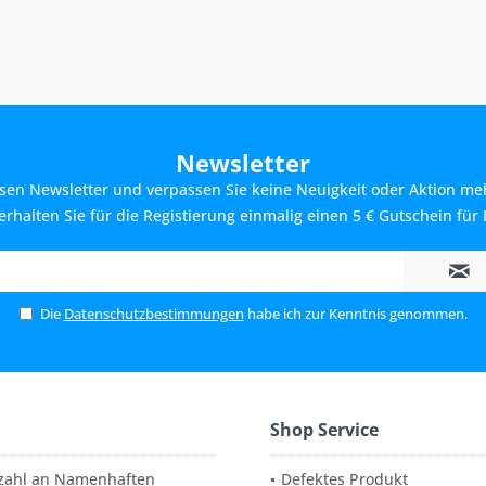
Newsletter
sen Newsletter und verpassen Sie keine Neuigkeit oder Aktion me
rhalten Sie für die Registierung einmalig einen 5 € Gutschein für 
Die
Datenschutzbestimmungen
habe ich zur Kenntnis genommen.
Shop Service
elzahl an Namenhaften
Defektes Produkt