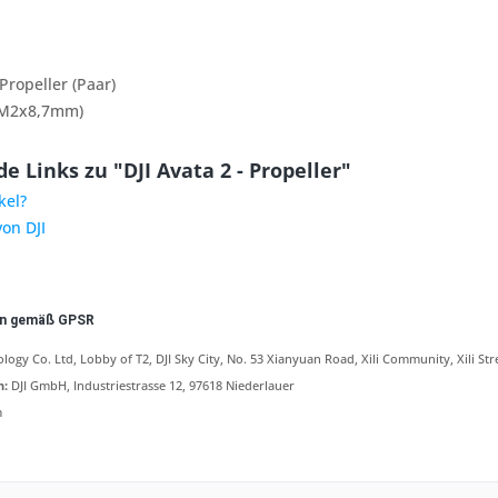
 Propeller (Paar)
(M2x8,7mm)
 Links zu "DJI Avata 2 - Propeller"
kel?
von DJI
en gemäß GPSR
logy Co. Ltd, Lobby of T2, DJI Sky City, No. 53 Xianyuan Road, Xili Community, Xili Str
n:
DJI GmbH, Industriestrasse 12, 97618 Niederlauer
m