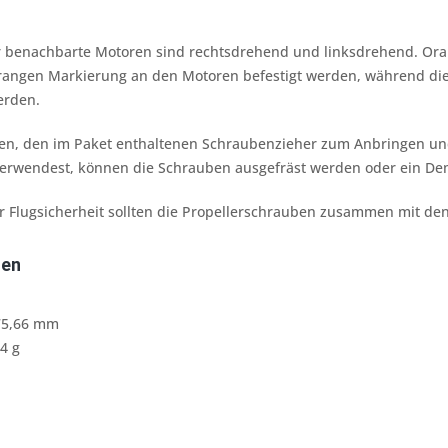
für benachbarte Motoren sind rechtsdrehend und linksdrehend. Or
angen Markierung an den Motoren befestigt werden, während die
erden.
len, den im Paket enthaltenen Schraubenzieher zum Anbringen u
erwendest, können die Schrauben ausgefräst werden oder ein Demo
r Flugsicherheit sollten die Propellerschrauben zusammen mit de
ten
75,66 mm
74 g