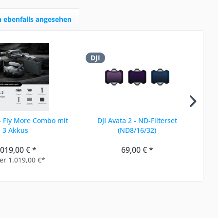
 ebenfalls angesehen
DJI
D
 - Fly More Combo mit
DJI Avata 2 - ND-Filterset
3 Akkus
(ND8/16/32)
.019,00 € *
69,00 € *
er 1.019,00 €*