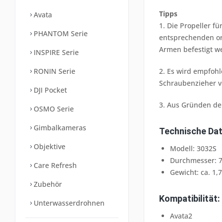
Tipps
Avata
1. Die Propeller 
PHANTOM Serie
entsprechenden or
Armen befestigt w
INSPIRE Serie
RONIN Serie
2. Es wird empfoh
Schraubenzieher v
DJI Pocket
3. Aus Gründen de
OSMO Serie
Gimbalkameras
Technische Da
Objektive
Modell: 3032S
Durchmesser: 
Care Refresh
Gewicht: ca. 1,
Zubehör
Kompatibilität:
Unterwasserdrohnen
Avata2