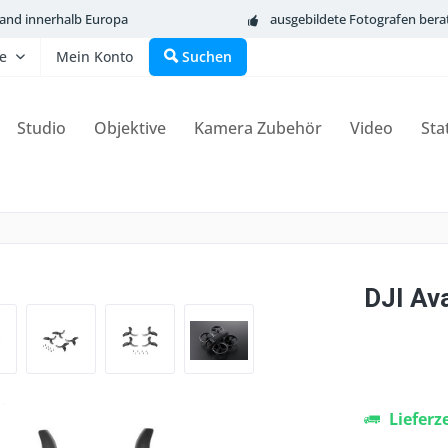
sand innerhalb Europa
ausgebildete Fotografen bera
fe
Mein Konto
Suchen
Studio
Objektive
Kamera Zubehör
Video
Sta
DJI Ava
Lieferz