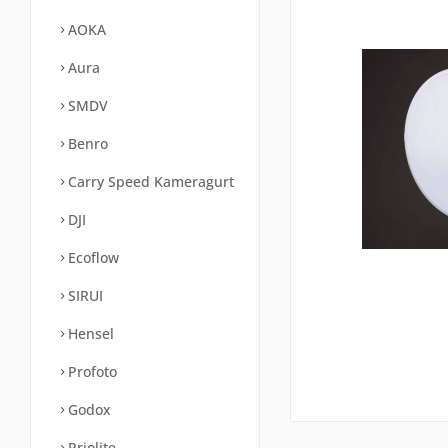
AOKA
Aura
SMDV
Benro
Carry Speed Kameragurt
DJI
Ecoflow
SIRUI
Hensel
Profoto
Godox
Priolite