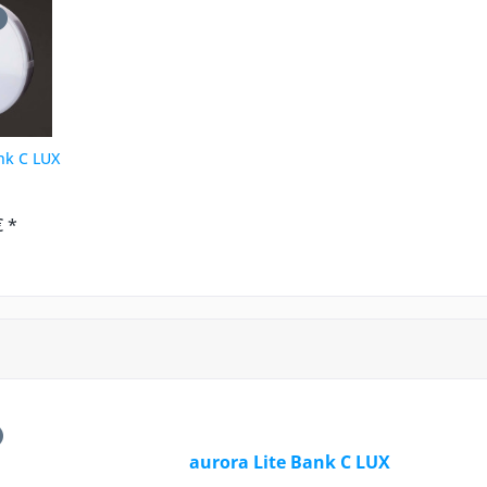
nk C LUX
€ *
aurora Lite Bank C LUX