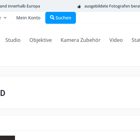
sand innerhalb Europa
ausgebildete Fotografen bera
e
Mein Konto
Suchen
Studio
Objektive
Kamera Zubehör
Video
Sta
ED