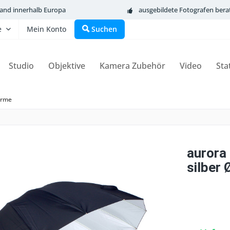
sand innerhalb Europa
ausgebildete Fotografen bera
e
Mein Konto
Suchen
Studio
Objektive
Kamera Zubehör
Video
Sta
irme
aurora
silber