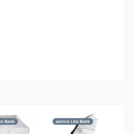
te Bank
aurora Lite Bank
a