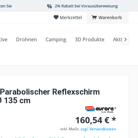
ten Sie
2% Rabatt bei Vorausüberweisung
Merkzettel
Warenkorb
tive
Drohnen
Camping
3D Produkte
Aktionen

 Parabolischer Reflexschirm
 Ø 135 cm
160,54 € *
inkl. MwSt.
zzgl. Versandkosten