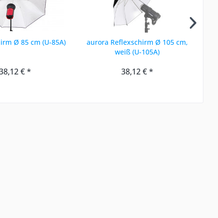
irm Ø 85 cm (U-85A)
aurora Reflexschirm Ø 105 cm,
a
weiß (U-105A)
38,12 € *
38,12 € *