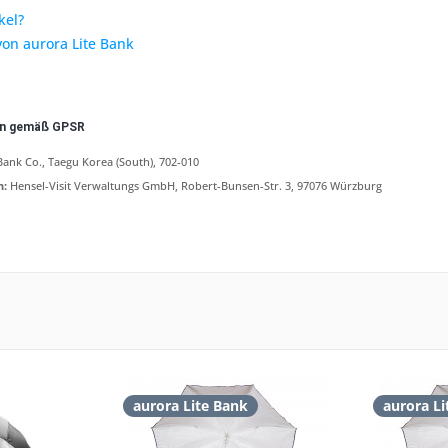
kel?
von aurora Lite Bank
en gemäß GPSR
Bank Co., Taegu Korea (South), 702-010
n:
Hensel-Visit Verwaltungs GmbH, Robert-Bunsen-Str. 3, 97076 Würzburg
aurora Lite Bank
aurora Li