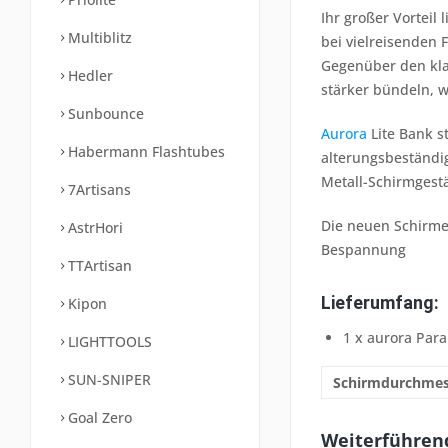
Ihr großer Vorteil 
Multiblitz
bei vielreisenden 
Gegenüber den klas
Hedler
stärker bündeln, 
Sunbounce
Aurora
Lite Bank s
Habermann Flashtubes
alterungsbeständig
Metall-Schirmgest
7Artisans
Die neuen Schirme 
AstrHori
Bespannung
TTArtisan
Lieferumfang:
Kipon
1 x aurora Para
LIGHTTOOLS
SUN-SNIPER
Schirmdurchmes
Goal Zero
Weiterführend