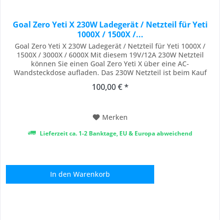
Goal Zero Yeti X 230W Ladegerät / Netzteil für Yeti
1000X / 1500X /...
Goal Zero Yeti X 230W Ladegerät / Netzteil für Yeti 1000X /
1500X / 3000X / 6000X Mit diesem 19V/12A 230W Netzteil
können Sie einen Goal Zero Yeti X über eine AC-
Wandsteckdose aufladen. Das 230W Netzteil ist beim Kauf
eines Yeti 3000X enthalten. Sie können es als Ersatznetzteil für
100,00 € *
die X-Serie oder als Schnellladegerät für den 1000X und 1500X
verwenden. Kompatibel mit Yeti...
Merken
Lieferzeit ca. 1-2 Banktage, EU & Europa abweichend
In den
Warenkorb