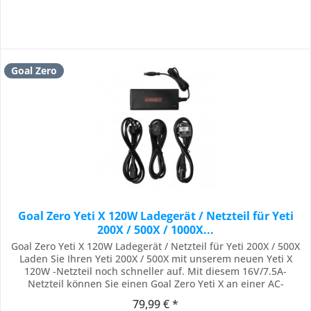
Goal Zero
Goal Zero Yeti X 120W Ladegerät / Netzteil für Yeti
200X / 500X / 1000X...
Goal Zero Yeti X 120W Ladegerät / Netzteil für Yeti 200X / 500X
Laden Sie Ihren Yeti 200X / 500X mit unserem neuen Yeti X
120W -Netzteil noch schneller auf. Mit diesem 16V/7.5A-
Netzteil können Sie einen Goal Zero Yeti X an einer AC-
Wandsteckdose aufladen. Das Yeti X 120W-Netzteil ist beim
79,99 € *
Kauf eines Yeti 1000X oder 1500X enthalten. Verwenden Sie es