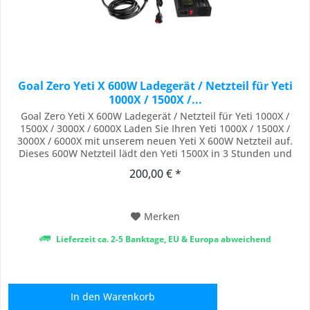
Goal Zero Yeti X 600W Ladegerät / Netzteil für Yeti
1000X / 1500X /...
Goal Zero Yeti X 600W Ladegerät / Netzteil für Yeti 1000X /
1500X / 3000X / 6000X Laden Sie Ihren Yeti 1000X / 1500X /
3000X / 6000X mit unserem neuen Yeti X 600W Netzteil auf.
Dieses 600W Netzteil lädt den Yeti 1500X in 3 Stunden und
einen Yeti 3000X in 6 Stunden auf, so dass Sie die benötigte
200,00 € *
Power in einem Bruchteil der Zeit erreichen. Das 600W-
Netzteil wurde exklusiv für...
Merken
Lieferzeit ca. 2-5 Banktage, EU & Europa abweichend
In den
Warenkorb