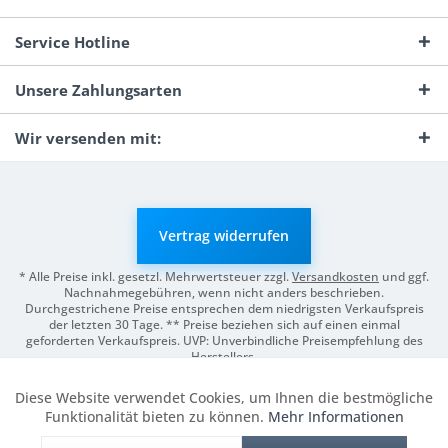
Service Hotline
Unsere Zahlungsarten
Wir versenden mit:
Vertrag widerrufen
* Alle Preise inkl. gesetzl. Mehrwertsteuer zzgl.
Versandkosten
und ggf.
Nachnahmegebühren, wenn nicht anders beschrieben.
Durchgestrichene Preise entsprechen dem niedrigsten Verkaufspreis
der letzten 30 Tage. ** Preise beziehen sich auf einen einmal
geforderten Verkaufspreis. UVP: Unverbindliche Preisempfehlung des
Herstellers.
© 2026 Digitale Fotografien | Entwicklung & Support by
Pro-Webs.de
Diese Website verwendet Cookies, um Ihnen die bestmögliche
Aktiv
Funktionale
Funktionalität bieten zu können.
Mehr Informationen