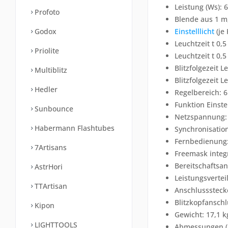
Leistung (Ws): 
Profoto
Blende aus 1 m,
Godox
Einstelllicht
(je
Leuchtzeit t 0,5
Priolite
Leuchtzeit t 0,5
Blitzfolgezeit L
Multiblitz
Blitzfolgezeit L
Hedler
Regelbereich: 6
Funktion Einstell
Sunbounce
Netzspannung:
Habermann Flashtubes
Synchronisation
Fernbedienung: 
7Artisans
Freemask integr
Bereitschaftsan
AstrHori
Leistungsverte
TTArtisan
Anschlusssteck
Blitzkopfanschl
Kipon
Gewicht: 17,1 k
LIGHTTOOLS
Abmessungen (L 