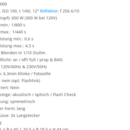
6000
 ISO 100, t 1/60, 12''
Reflektor
: f 256 6/10
 Kopf): 650 W (300 W bei 120V)
 min.: 1/800 s
 max.: 1/440 s
eistung min.: 0,6 s
eistung max.: 4,3 s
 Blenden in 1/10 Stufen
licht: on / off/ full / prop & BIAS
 120V/60Hz & 230V/50Hz
: 6,3mm Klinke / Fotozelle
nein (opt. Flashlink)
iert: Nein
zeige: akustisch / optisch / Flash Check
ilung: symmetrisch
er Form: lang
üsse: 3x Langstecker
g
x B x H): L 34,5 x B 19,5 x H 44 cm