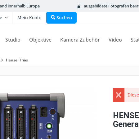
sand innerhalb Europa
ausgebildete Fotografen bera
fe
Mein Konto
Suchen
Studio
Objektive
Kamera Zubehör
Video
Sta
Hensel Trias
Diese
HENSEL
Genera