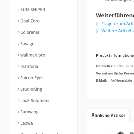
SUN-SNIPER
Weiterführend
Goal Zero
Fragen zum Arti
Weitere Artikel
Colorama
Savage
walimex pro
Produktinformation
mantona
Hersteller:
HENSEL-VISIT
Verantwortliche Perso
Falcon Eyes
E-Mail:
info@hensel.de
StudioKing
Look Solutions
Samyang
Ähnliche Artikel
Laowa