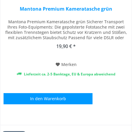
Mantona Premium Kameratasche grün
Mantona Premium Kameratasche grün Sicherer Transport
Ihres Foto-Equipments: Die gepolsterte Fototasche mit zwei
flexiblen Trennstegen bietet Schutz vor Kratzern und Stößen,
mit zusätzlichem Staubschutz Passend für viele DSLR oder
DSLM Kameras mit Objektiv, Zusatzobjektiv & Zubehör.
19,90 € *
Kameratasche mit drei Außentaschen seitlich & vorne mit
Platz für Akkus, Kabel, Handy,...
Merken
Lieferzeit ca. 2-5 Banktage, EU & Europa abweichend
In den
Warenkorb