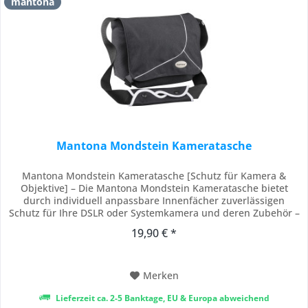
mantona
Mantona Mondstein Kameratasche
Mantona Mondstein Kameratasche [Schutz für Kamera &
Objektive] – Die Mantona Mondstein Kameratasche bietet
durch individuell anpassbare Innenfächer zuverlässigen
Schutz für Ihre DSLR oder Systemkamera und deren Zubehör –
perfekt für unterwegs und auf Reisen. [Flexible
19,90 € *
Innenaufteilung] – Dank herausnehmbarer Trennwände mit
Klettverschluss lässt sich das Innenfach ganz nach...
Merken
Lieferzeit ca. 2-5 Banktage, EU & Europa abweichend