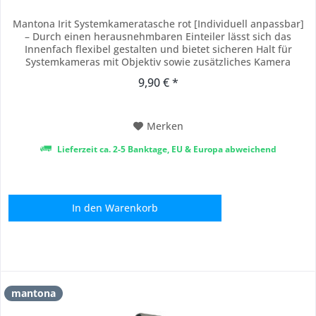
Mantona Irit Systemkameratasche rot [Individuell anpassbar]
– Durch einen herausnehmbaren Einteiler lässt sich das
Innenfach flexibel gestalten und bietet sicheren Halt für
Systemkameras mit Objektiv sowie zusätzliches Kamera
Zubehör – ideal für individuelle Anforderungen unterwegs.
9,90 € *
[Integrierte Zusatzfächer] – Praktische Extras wie eine Tasche
für SD-Karten, ein...
Merken
Lieferzeit ca. 2-5 Banktage, EU & Europa abweichend
In den
Warenkorb
mantona