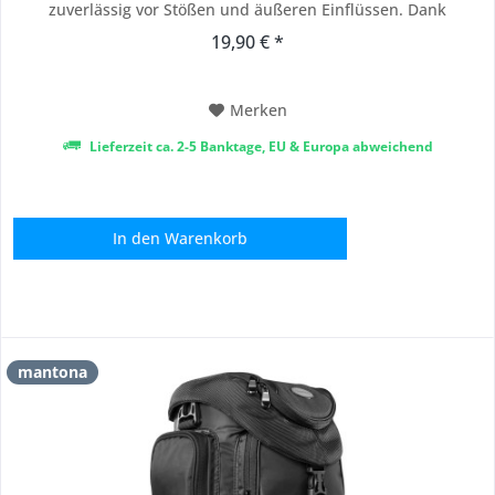
zuverlässig vor Stößen und äußeren Einflüssen. Dank
gepolstertem Innenraum und robuster Verarbeitung ist sie
19,90 € *
optimal geeignet für Fotografie im Studio, auf Reisen oder
beim Outdoor-Einsatz mit professionellem Anspruch...
Merken
Lieferzeit ca. 2-5 Banktage, EU & Europa abweichend
In den
Warenkorb
mantona