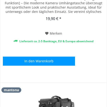
Funktion] – Die moderne Kamera Umhängetasche überzeugt
mit sportlichem Look und praktischer Ausstattung, ideal für
unterwegs oder den täglichen Einsatz. Sie vereint stylisches
Design mit hoher Funktionalität für DSLR- und Systemkameras
19,90 € *
verschiedenster Marken. [Innenaufteilung] – Die komfortabel
gepolsterten Innenfächer mit...
Merken
Lieferzeit ca. 2-5 Banktage, EU & Europa abweichend
In den
Warenkorb
mantona