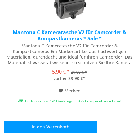
Mantona C Kameratasche V2 für Camcorder &
Kompaktkameras * Sale *
Mantona C Kameratasche V2 für Camcorder &
Kompaktkameras Ein Markenartikel aus hochwertigen
Materialien, durchdacht und ideal für Ihren Camcorder. Das
Material ist wasserabweisend, so schützen Sie Ihre Kamera
und Zubehör ideal vor Umwelteinflüssen. Kompakte,
5,90 € *
29,90 € *
handliche Umhängetasche (durch Gürtelschlaufen auch ohne
vorher 29,90 €*
Gurt, am Gürtel zu tragen), wertig, präzise gearbeitet, zu...
Merken
Lieferzeit ca. 1-2 Banktage, EU & Europa abweichend
In den
Warenkorb