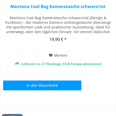
Mantona Cool Bag Kameratasche schwarz/rot
Mantona Cool Bag Kameratasche schwarz/rot [Design &
Funktion] – Die moderne Kamera Umhängetasche überzeugt
mit sportlichem Look und praktischer Ausstattung, ideal für
unterwegs oder den täglichen Einsatz. Sie vereint stylisches
Design mit hoher Funktionalität für DSLR- und Systemkameras
19,90 € *
verschiedenster Marken. [Innenaufteilung] – Die komfortabel
gepolsterten Innenfächer mit...
Merken
Lieferzeit ca. 2-5 Banktage, EU & Europa abweichend
In den
Warenkorb