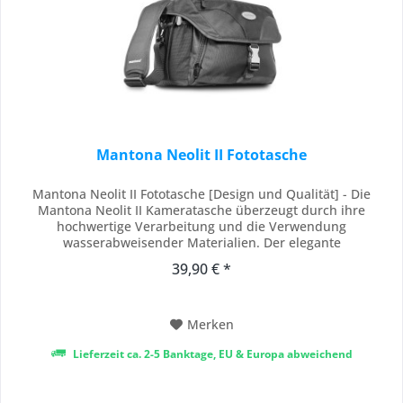
Mantona Neolit II Fototasche
Mantona Neolit II Fototasche [Design und Qualität] - Die
Mantona Neolit II Kameratasche überzeugt durch ihre
hochwertige Verarbeitung und die Verwendung
wasserabweisender Materialien. Der elegante
Metallverschluss auf der Vorderseite verleiht der Tasche einen
39,90 € *
stilvollen Look und betont den professionellen Anspruch an
Design und Funktionalität. [Individuelle Aufteilung] -...
Merken
Lieferzeit ca. 2-5 Banktage, EU & Europa abweichend