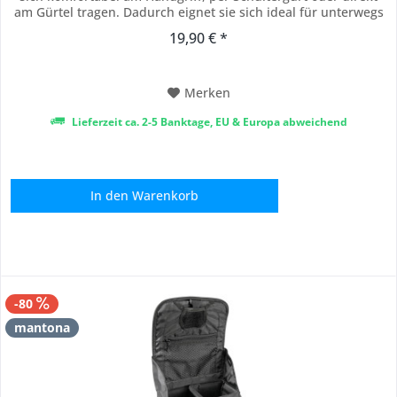
am Gürtel tragen. Dadurch eignet sie sich ideal für unterwegs
und bietet maximale Flexibilität bei jeder Fototour oder im
19,90 € *
täglichen Einsatz. [Viel Platz für Kameraausrüstung] - Das
Hauptfach bietet...
Merken
Lieferzeit ca. 2-5 Banktage, EU & Europa abweichend
In den
Warenkorb
-80
mantona