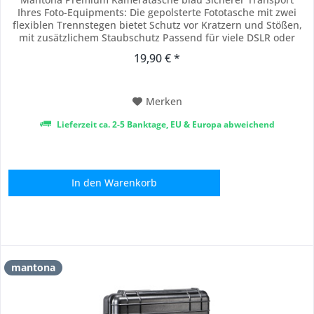
Ihres Foto-Equipments: Die gepolsterte Fototasche mit zwei
flexiblen Trennstegen bietet Schutz vor Kratzern und Stößen,
mit zusätzlichem Staubschutz Passend für viele DSLR oder
DSLM Kameras mit Objektiv, Zusatzobjektiv & Zubehör.
19,90 € *
Kameratasche mit drei Außentaschen seitlich & vorne mit
Platz für Akkus, Kabel, Handy,...
Merken
Lieferzeit ca. 2-5 Banktage, EU & Europa abweichend
In den
Warenkorb
mantona