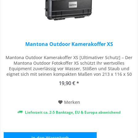
Mantona Outdoor Kamerakoffer XS
Mantona Outdoor Kamerakoffer XS [Ultimativer Schutz] – Der
Mantona Outdoor Fotokoffer XS schützt Ihr wertvolles
Equipment zuverlässig vor Wasser, Stößen und Staub und
eignet sich mit seinen kompakten Maßen von 213 x 116 x 50
mm im Inneren perfekt für anspruchsvolle Outdoor-Einsätze
19,90 € *
bei jedem Wetter. [Individuell anpassbar] – Die hochwertigen
Schaumstoffeinlagen des...
Merken
Lieferzeit ca. 2-5 Banktage, EU & Europa abweichend
In den
Warenkorb