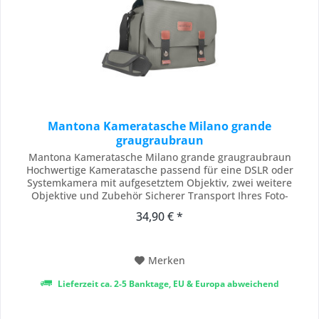
Mantona Kameratasche Milano grande
graugraubraun
Mantona Kameratasche Milano grande graugraubraun
Hochwertige Kameratasche passend für eine DSLR oder
Systemkamera mit aufgesetztem Objektiv, zwei weitere
Objektive und Zubehör Sicherer Transport Ihres Foto-
Equipments dank variabler Inneneinteilung Zahlreiche Innen-
34,90 € *
und Außentaschen für weiteres Zubehör Modernes
wasserabweisendes Canvas Material Lieferumfang: 1x
Kameratasche...
Merken
Lieferzeit ca. 2-5 Banktage, EU & Europa abweichend