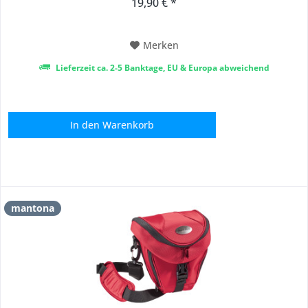
19,90 € *
Ordnung] – Die Kamera Tasche bietet Platz für eine
Systemkamera mit angesetztem...
Merken
Lieferzeit ca. 2-5 Banktage, EU & Europa abweichend
In den
Warenkorb
mantona