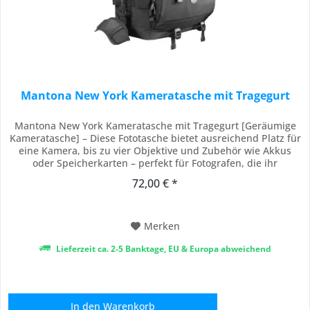
Mantona New York Kameratasche mit Tragegurt
Mantona New York Kameratasche mit Tragegurt [Geräumige
Kameratasche] – Diese Fototasche bietet ausreichend Platz für
eine Kamera, bis zu vier Objektive und Zubehör wie Akkus
oder Speicherkarten – perfekt für Fotografen, die ihr
Equipment sicher verstauen möchten und eine flexible
72,00 € *
Innenaufteilung für individuelle Anpassungsmöglichkeiten
benötigen. [Perfekter Schutz] – Die...
Merken
Lieferzeit ca. 2-5 Banktage, EU & Europa abweichend
In den
Warenkorb