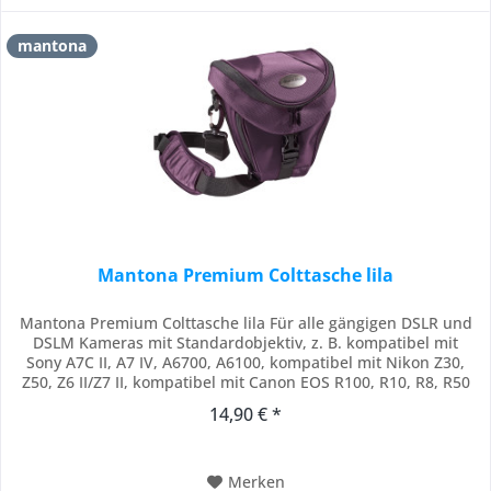
mantona
Mantona Premium Colttasche lila
Mantona Premium Colttasche lila Für alle gängigen DSLR und
DSLM Kameras mit Standardobjektiv, z. B. kompatibel mit
Sony A7C II, A7 IV, A6700, A6100, kompatibel mit Nikon Z30,
Z50, Z6 II/Z7 II, kompatibel mit Canon EOS R100, R10, R8, R50
und viele mehr. Integrierter Staubschutz, mit Schnellzugriff
14,90 € *
über zusätzlichen Reißverschluss im Deckel. Platz für Zubehör
gibt es im Deckel...
Merken