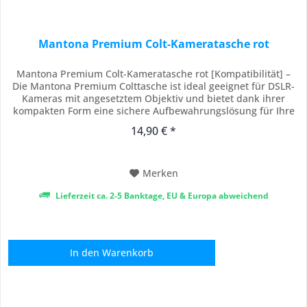
Mantona Premium Colt-Kameratasche rot
Mantona Premium Colt-Kameratasche rot [Kompatibilität] –
Die Mantona Premium Colttasche ist ideal geeignet für DSLR-
Kameras mit angesetztem Objektiv und bietet dank ihrer
kompakten Form eine sichere Aufbewahrungslösung für Ihre
Kameraausrüstung bei täglichem Einsatz, auf Reisen oder
14,90 € *
unterwegs bei spontanen Fotoshootings. [Schnellzugriff] –
Durch die praktische Öffnung an der...
Merken
Lieferzeit ca. 2-5 Banktage, EU & Europa abweichend
In den
Warenkorb