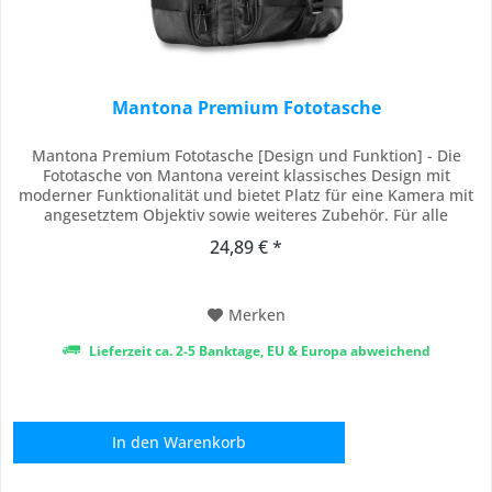
Mantona Premium Fototasche
Mantona Premium Fototasche [Design und Funktion] - Die
Fototasche von Mantona vereint klassisches Design mit
moderner Funktionalität und bietet Platz für eine Kamera mit
angesetztem Objektiv sowie weiteres Zubehör. Für alle
gängigen DSLR- und DSLM-Kameras mit Standardobjektiv, z. B.
24,89 € *
kompatibel mit Sony A7C II, A7 IV, A6700, A6100, kompatibel
mit Nikon Z30, Z50, Z6 II/Z7 II,...
Merken
Lieferzeit ca. 2-5 Banktage, EU & Europa abweichend
In den
Warenkorb