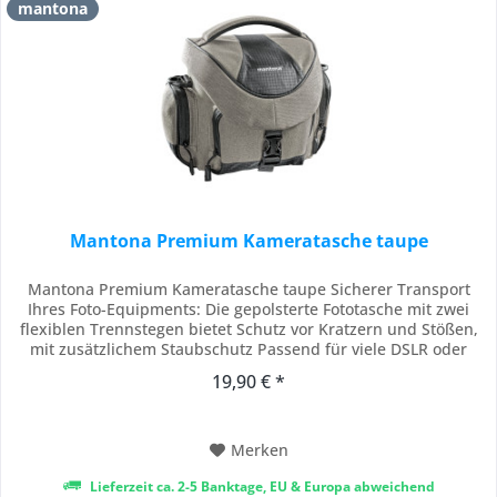
mantona
Mantona Premium Kameratasche taupe
Mantona Premium Kameratasche taupe Sicherer Transport
Ihres Foto-Equipments: Die gepolsterte Fototasche mit zwei
flexiblen Trennstegen bietet Schutz vor Kratzern und Stößen,
mit zusätzlichem Staubschutz Passend für viele DSLR oder
DSLM Kameras mit Objektiv, Zusatzobjektiv & Zubehör.
19,90 € *
Kameratasche mit drei Außentaschen seitlich & vorne mit
Platz für Akkus, Kabel, Handy,...
Merken
Lieferzeit ca. 2-5 Banktage, EU & Europa abweichend