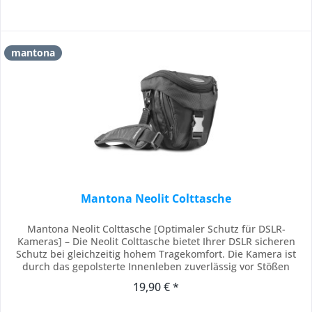
mantona
Mantona Neolit Colttasche
Mantona Neolit Colttasche [Optimaler Schutz für DSLR-
Kameras] – Die Neolit Colttasche bietet Ihrer DSLR sicheren
Schutz bei gleichzeitig hohem Tragekomfort. Die Kamera ist
durch das gepolsterte Innenleben zuverlässig vor Stößen
geschützt. Ideal für Fotografie in wechselnden Umgebungen –
19,90 € *
z. B. kompatibel mit Sony A7C II, kompatibel mit Nikon Z30,
kompatibel mit Canon EOS R100...