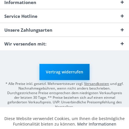
Informationen
Service Hotline
Unsere Zahlungsarten
Wir versenden mit:
Vertrag widerrufen
* Alle Preise inkl. gesetzl. Mehrwertsteuer zzgl.
Versandkosten
und ggf.
Nachnahmegebühren, wenn nicht anders beschrieben.
Durchgestrichene Preise entsprechen dem niedrigsten Verkaufspreis
der letzten 30 Tage. ** Preise beziehen sich auf einen einmal
geforderten Verkaufspreis. UVP: Unverbindliche Preisempfehlung des
Herstellers.
© 2026 Digitale Fotografien | Entwicklung & Support by
Pro-Webs.de
Diese Website verwendet Cookies, um Ihnen die bestmögliche
Aktiv
Funktionale
Funktionalität bieten zu können.
Mehr Informationen