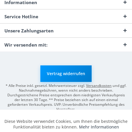
Informationen
Service Hotline
Unsere Zahlungsarten
Wir versenden mit:
Vertrag widerrufen
* Alle Preise inkl. gesetzl. Mehrwertsteuer zzgl.
Versandkosten
und ggf.
Nachnahmegebühren, wenn nicht anders beschrieben.
Durchgestrichene Preise entsprechen dem niedrigsten Verkaufspreis
der letzten 30 Tage. ** Preise beziehen sich auf einen einmal
geforderten Verkaufspreis. UVP: Unverbindliche Preisempfehlung des
Herstellers.
© 2026 Digitale Fotografien | Entwicklung & Support by
Pro-Webs.de
Diese Website verwendet Cookies, um Ihnen die bestmögliche
Aktiv
Funktionale
Funktionalität bieten zu können.
Mehr Informationen