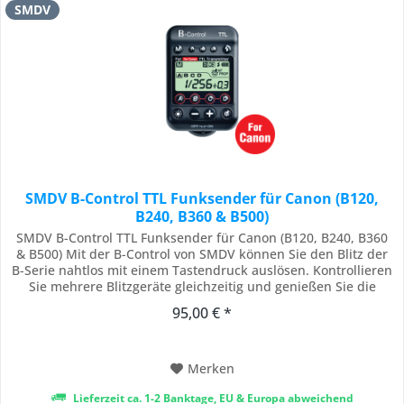
SMDV
SMDV B-Control TTL Funksender für Canon (B120,
B240, B360 & B500)
SMDV B-Control TTL Funksender für Canon (B120, B240, B360
& B500) Mit der B-Control von SMDV können Sie den Blitz der
B-Serie nahtlos mit einem Tastendruck auslösen. Kontrollieren
Sie mehrere Blitzgeräte gleichzeitig und genießen Sie die
Freiheit und Bequemlichkeit der drahtlosen Steuerung.
95,00 € *
Nutzen Sie die B-Control , um Ihre fotografischen Fähigkeiten
zu erweitern und die...
Merken
Lieferzeit ca. 1-2 Banktage, EU & Europa abweichend