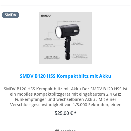
SMDV
SMDV B120 HSS Kompaktblitz mit Akku
SMDV B120 HSS Kompaktblitz mit Akku Der SMDV B120 HSS ist
ein mobiles Kompaktblitzgerät mit eingebautem 2,4 GHz
Funkempfänger und wechselbaren Akku . Mit einer
Verschlussgeschwindigkeit von 1/8.000 Sekunden, einer
kurzen Wiederaufladezeit von 0,05-1 Sekunde und der
525,00 € *
Fähigkeit, mit einer Akkuladung mehr als 500 Aufnahmen zu
machen, wird Ihr Shooting flüssig im Ablauf und...