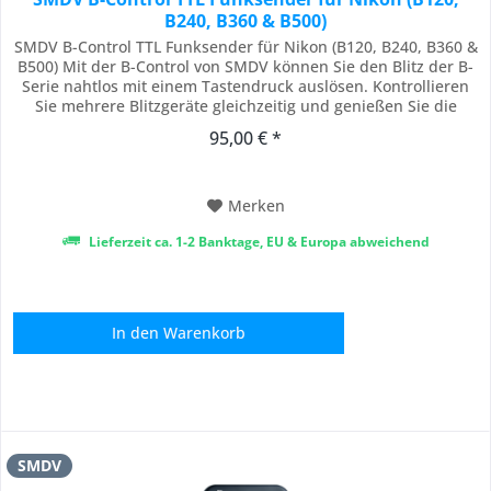
B240, B360 & B500)
SMDV B-Control TTL Funksender für Nikon (B120, B240, B360 &
B500) Mit der B-Control von SMDV können Sie den Blitz der B-
Serie nahtlos mit einem Tastendruck auslösen. Kontrollieren
Sie mehrere Blitzgeräte gleichzeitig und genießen Sie die
Freiheit und Bequemlichkeit der drahtlosen Steuerung.
95,00 € *
Nutzen Sie die B-Control , um Ihre fotografischen Fähigkeiten
zu erweitern und die...
Merken
Lieferzeit ca. 1-2 Banktage, EU & Europa abweichend
In den
Warenkorb
SMDV