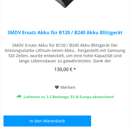
SMDV Ersatz Akku für B120 / B240 Akku Blitzgerät
SMDV Ersatz Akku für B120 / B240 Akku Blitzgerät Der
leistungsstarke Lithium-Ionen-Akku , hergestellt mit Samsung
SDI Zellen, wurde entwickelt, um eine hohe Kapazität und
lange Lebensdauer zu gewährleisten. Dank der
fortschrittlichen Technologie von Samsung SDI kann man sich
130,00 € *
auf zuverlässige Energie verlassen, wann immer sie gebraucht
wird. Mit einer Kapazität von 2.500 mAh...
Merken
Lieferzeit ca. 1-2 Banktage, EU & Europa abweichend
In den
Warenkorb