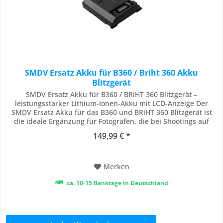
SMDV Ersatz Akku für B360 / Briht 360 Akku
Blitzgerät
SMDV Ersatz Akku für B360 / BRiHT 360 Blitzgerät –
leistungsstarker Lithium-Ionen-Akku mit LCD-Anzeige Der
SMDV Ersatz Akku für das B360 und BRiHT 360 Blitzgerät ist
die ideale Ergänzung für Fotografen, die bei Shootings auf
zuverlässige Energieversorgung angewiesen sind. Ob im
149,99 € *
Studio, bei Outdoor-Shootings, Hochzeiten, Reportagen oder
mobilen Porträtaufnahmen – mit einem...
Merken
ca. 10-15 Banktage in Deutschland