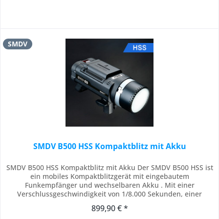
SMDV
SMDV B500 HSS Kompaktblitz mit Akku
SMDV B500 HSS Kompaktblitz mit Akku Der SMDV B500 HSS ist
ein mobiles Kompaktblitzgerät mit eingebautem
Funkempfänger und wechselbaren Akku . Mit einer
Verschlussgeschwindigkeit von 1/8.000 Sekunden, einer
kurzen Wiederaufladezeit von 0,05-2,2 Sekunden, unterstützt
899,90 € *
es synchronisierte Hochgeschwindigkeitsaufnahmen und Ihr