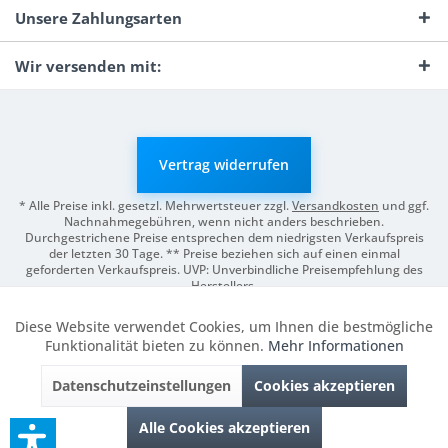
Unsere Zahlungsarten
Wir versenden mit:
Vertrag widerrufen
* Alle Preise inkl. gesetzl. Mehrwertsteuer zzgl.
Versandkosten
und ggf.
Nachnahmegebühren, wenn nicht anders beschrieben.
Durchgestrichene Preise entsprechen dem niedrigsten Verkaufspreis
der letzten 30 Tage. ** Preise beziehen sich auf einen einmal
geforderten Verkaufspreis. UVP: Unverbindliche Preisempfehlung des
Herstellers.
© 2026 Digitale Fotografien | Entwicklung & Support by
Pro-Webs.de
Diese Website verwendet Cookies, um Ihnen die bestmögliche
Aktiv
Funktionale
Funktionalität bieten zu können.
Mehr Informationen
Datenschutzeinstellungen
Cookies akzeptieren
Inaktiv
Marketing
Alle Cookies akzeptieren