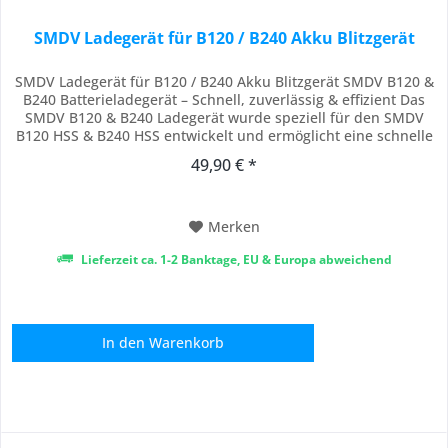
SMDV Ladegerät für B120 / B240 Akku Blitzgerät
SMDV Ladegerät für B120 / B240 Akku Blitzgerät SMDV B120 &
B240 Batterieladegerät – Schnell, zuverlässig & effizient Das
SMDV B120 & B240 Ladegerät wurde speziell für den SMDV
B120 HSS & B240 HSS entwickelt und ermöglicht eine schnelle
und effiziente Ladung Ihrer Akkus . So sind Sie jederzeit
49,90 € *
einsatzbereit und verpassen keinen wichtigen Moment bei
Ihren Foto- oder...
Merken
Lieferzeit ca. 1-2 Banktage, EU & Europa abweichend
In den
Warenkorb