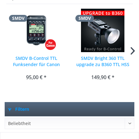
SMDV
SMDV
SMDV B-Control TTL
SMDV Bright 360 TTL
Funksender für Canon
upgrade zu B360 TTL HSS
(B120, B240, B360 & B500)
mit B-Control
95,00 € *
149,90 € *
Filtern