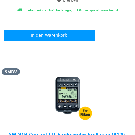
Merken
Lieferzeit ca. 1-2 Banktage, EU & Europa abweichend
In den
Warenkorb
SMDV
SMDV B-Control TTL Funksender für Nikon (B120,