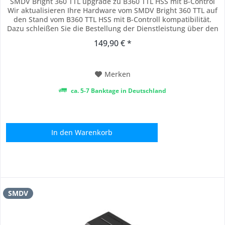
SMDV Bright 360 TTL upgrade zu B360 TTL HSS mit B-Control
Wir aktualisieren Ihre Hardware vom SMDV Bright 360 TTL auf
den Stand vom B360 TTL HSS mit B-Controll kompatibilität.
Dazu schleißen Sie die Bestellung der Dienstleistung über den
Kauf im unseren Shop ab und senden uns einfach das alte
149,90 € *
Bright 360 TTL Gerät mit entsprechenden Kaufnachweis
ein.Sobald wir das Gerät...
Merken
ca. 5-7 Banktage in Deutschland
In den
Warenkorb
SMDV