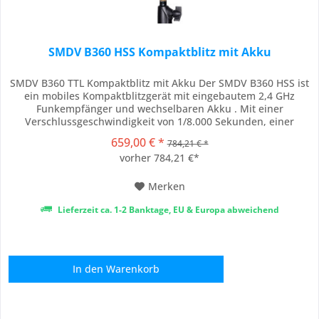
SMDV B360 HSS Kompaktblitz mit Akku
SMDV B360 TTL Kompaktblitz mit Akku Der SMDV B360 HSS ist
ein mobiles Kompaktblitzgerät mit eingebautem 2,4 GHz
Funkempfänger und wechselbaren Akku . Mit einer
Verschlussgeschwindigkeit von 1/8.000 Sekunden, einer
kurzen Wiederaufladezeit von 0,05-1,4 Sekunden und der
659,00 € *
784,21 € *
Fähigkeit, mit einer Akkuladung mehr als 500 Aufnahmen zu
vorher 784,21 €*
machen, wird Ihr Shooting flüssig im Ablauf und...
Merken
Lieferzeit ca. 1-2 Banktage, EU & Europa abweichend
In den
Warenkorb