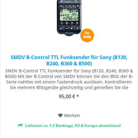
SMDV B-Control TTL Funksender für Sony (B120,
B240, B360 & B500)
SMDV B-Control TTL Funksender für Sony (B120, B240, B360 &
B500) Mit der B-Control von SMDV können Sie den Blitz der B-
Serie nahtlos mit einem Tastendruck auslösen. Kontrollieren
Sie mehrere Blitzgeräte gleichzeitig und genießen Sie die
Freiheit und Bequemlichkeit der drahtlosen Steuerung.
95,00 € *
Nutzen Sie die B-Control , um Ihre fotografischen Fähigkeiten
zu erweitern und die...
Merken
Lieferzeit ca. 1-2 Banktage, EU & Europa abweichend