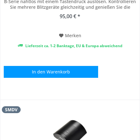
B-Serie nahtlos mit einem Tastendruck auslösen. Kontrollieren
Sie mehrere Blitzgeräte gleichzeitig und genießen Sie die
Freiheit und Bequemlichkeit der drahtlosen Steuerung.
95,00 € *
Nutzen Sie die B-Control , um Ihre fotografischen Fähigkeiten
zu erweitern und die...
Merken
Lieferzeit ca. 1-2 Banktage, EU & Europa abweichend
In den
Warenkorb
SMDV