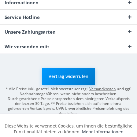
Informationen
Service Hotline
Unsere Zahlungsarten
Wir versenden mit:
Vertrag widerrufen
* Alle Preise inkl. gesetzl. Mehrwertsteuer zzgl.
Versandkosten
und ggf.
Nachnahmegebühren, wenn nicht anders beschrieben.
Durchgestrichene Preise entsprechen dem niedrigsten Verkaufspreis
der letzten 30 Tage. ** Preise beziehen sich auf einen einmal
geforderten Verkaufspreis. UVP: Unverbindliche Preisempfehlung des
Herstellers.
© 2026 Digitale Fotografien | Entwicklung & Support by
Pro-Webs.de
Diese Website verwendet Cookies, um Ihnen die bestmögliche
Aktiv
Funktionale
Funktionalität bieten zu können.
Mehr Informationen