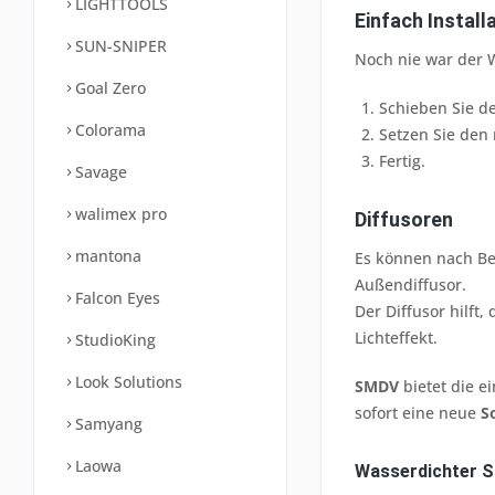
LIGHTTOOLS
Einfach Instal
SUN-SNIPER
Noch nie war der 
Goal Zero
Schieben Sie d
Colorama
Setzen Sie den 
Fertig.
Savage
walimex pro
Diffusoren
mantona
Es können nach Be
Außendiffusor.
Falcon Eyes
Der Diffusor hilft
Lichteffekt.
StudioKing
Look Solutions
SMDV
bietet die e
sofort eine neue
S
Samyang
Laowa
Wasserdichter S