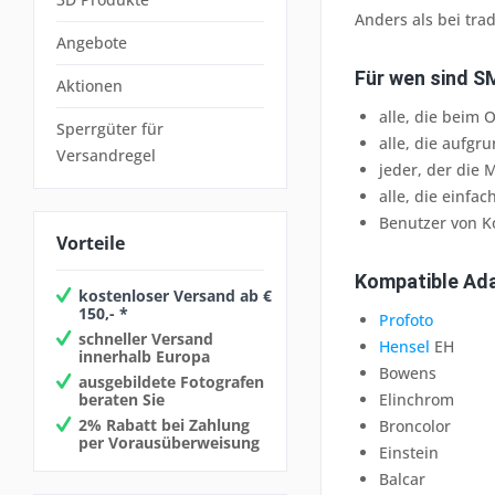
Anders als bei tra
Angebote
Für wen sind S
Aktionen
alle, die beim
Sperrgüter für
alle, die aufg
Versandregel
jeder, der die
alle, die einf
Benutzer von K
Vorteile
Kompatible Ada
kostenloser Versand ab €
150,- *
Profoto
schneller Versand
Hensel
EH
innerhalb Europa
Bowens
ausgebildete Fotografen
beraten Sie
Elinchrom
2% Rabatt bei Zahlung
Broncolor
per Vorausüberweisung
Einstein
Balcar