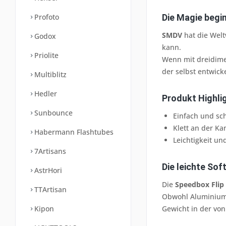
Profoto
Die Magie begin
SMDV
hat die Welt
Godox
kann.
Priolite
Wenn mit dreidime
der selbst entwick
Multiblitz
Hedler
Produkt Highli
Sunbounce
Einfach und sch
Klett an der K
Habermann Flashtubes
Leichtigkeit u
7Artisans
Die leichte Sof
AstrHori
Die
Speedbox Flip
TTArtisan
Obwohl Aluminiumm
Kipon
Gewicht in der vo