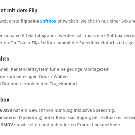
nt mit dem Flip
weit erste
flippable
Softbox
entwickelt, welche in nur einer Sek
nsionalen Effekt fotografiert werden soll, muss eine Softbox ve
elten On-Touch-Flip-Softbox, womit die Speedbox einfach zu trage
ghts:
nell: Kantenklettsystem für eine geringe Montagezeit
ante zum befestigen Grids / Waben
nd Dünnheit erhöhen den Tragekomfort
tbox
 60x90
hat ein Gewicht von nur 900g inklusive Speedring.
aterial (Speedring) unter Berücksichtigung der Haltbarkeit verwe
n
SMDV
entwickelten und patentierten Produktionsmethode.