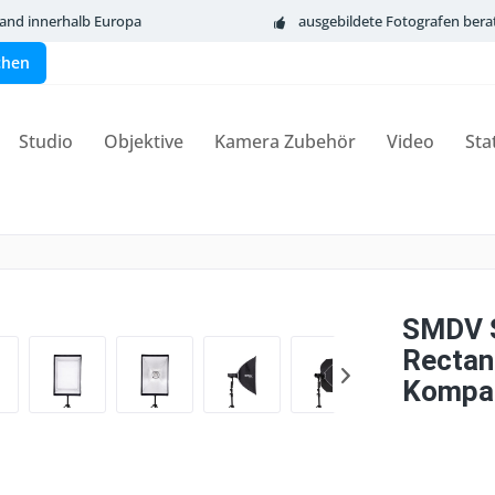
sand innerhalb Europa
ausgebildete Fotografen bera
chen
Studio
Objektive
Kamera Zubehör
Video
Sta
SMDV S
Rectan
Kompak