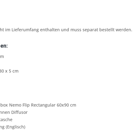
cht im Lieferumfang enthalten und muss separat bestellt werden.
en:
cm
80 x 5 cm
box Nemo Flip Rectangular 60x90 cm
nnen Diffusor
tasche
ng (Englisch)