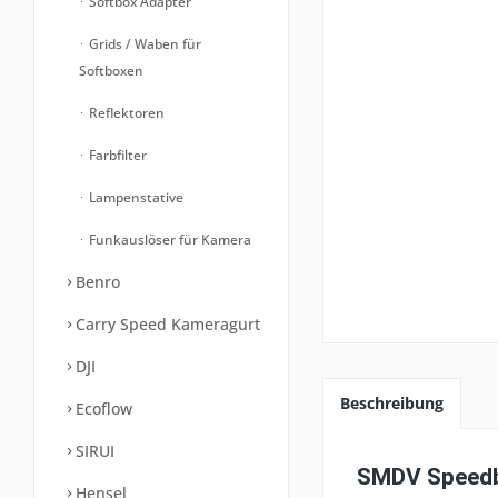
Softbox Adapter
Grids / Waben für
Softboxen
Reflektoren
Farbfilter
Lampenstative
Funkauslöser für Kamera
Benro
Carry Speed Kameragurt
DJI
Beschreibung
Ecoflow
SIRUI
SMDV Speedbo
Hensel