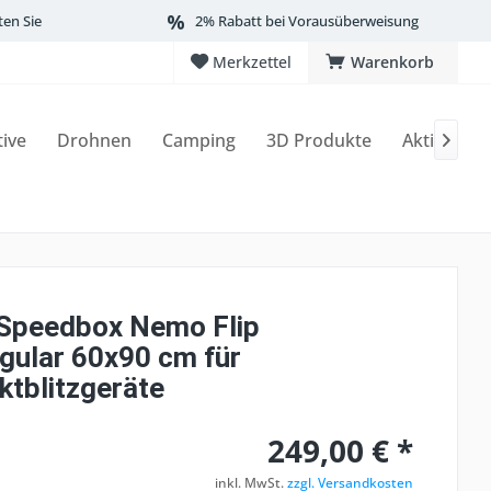
ten Sie
2% Rabatt bei Vorausüberweisung
Merkzettel
Warenkorb
tive
Drohnen
Camping
3D Produkte
Aktionen

peedbox Nemo Flip
gular 60x90 cm für
tblitzgeräte
249,00 € *
inkl. MwSt.
zzgl. Versandkosten