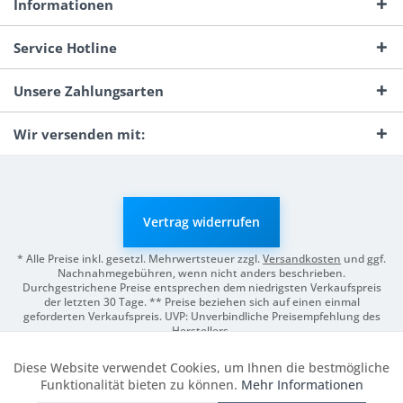
Informationen
Service Hotline
Unsere Zahlungsarten
Wir versenden mit:
Vertrag widerrufen
* Alle Preise inkl. gesetzl. Mehrwertsteuer zzgl.
Versandkosten
und ggf.
Nachnahmegebühren, wenn nicht anders beschrieben.
Durchgestrichene Preise entsprechen dem niedrigsten Verkaufspreis
der letzten 30 Tage. ** Preise beziehen sich auf einen einmal
geforderten Verkaufspreis. UVP: Unverbindliche Preisempfehlung des
Herstellers.
© 2026 Digitale Fotografien | Entwicklung & Support by
Pro-Webs.de
Diese Website verwendet Cookies, um Ihnen die bestmögliche
Aktiv
Funktionale
Funktionalität bieten zu können.
Mehr Informationen