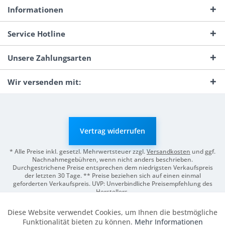
Informationen
Service Hotline
Unsere Zahlungsarten
Wir versenden mit:
Vertrag widerrufen
* Alle Preise inkl. gesetzl. Mehrwertsteuer zzgl.
Versandkosten
und ggf.
Nachnahmegebühren, wenn nicht anders beschrieben.
Durchgestrichene Preise entsprechen dem niedrigsten Verkaufspreis
der letzten 30 Tage. ** Preise beziehen sich auf einen einmal
geforderten Verkaufspreis. UVP: Unverbindliche Preisempfehlung des
Herstellers.
© 2026 Digitale Fotografien | Entwicklung & Support by
Pro-Webs.de
Diese Website verwendet Cookies, um Ihnen die bestmögliche
Aktiv
Funktionale
Funktionalität bieten zu können.
Mehr Informationen