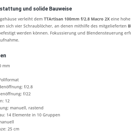
stattung und solide Bauweise
lgehäuse verleiht dem
TTArtisan 100mm f/2.8 Macro 2X
eine hohe 
en sich vier Schraublöcher, an denen mithilfe des mitgelieferten
B
efestigt werden können. Fokussierung und Blendensteuerung erfo
 Aufnahme.
ten
00 mm
Vollformat
enöffnung: f/2.8
enöffnung: f/22
n: 12
lung: manuell, rastend
au: 14 Elemente in 10 Gruppen
manuell
nze: 25 cm