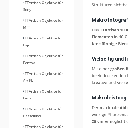
TTArtisan Objektive für
Strukturen sichtb
Sony
Makrofotografi
TTArtisan Objektive für
MFT
Das
TTArtisan 100
Elementen in 10 
TTArtisan Objektive für
kreisförmige Blen
Fuji
TTArtisan Objektive für
Vielseitig und 
Pentax
Mit einer
großen B
TTArtisan Objektive für
beeindruckenden N
ArriPL
kreative und vielse
TTArtisan Objektive für
Makroleistung 
Leica
Der maximale
Abb
TTArtisan Objektive für
winzige Pflanzenst
Hasselblad
25 cm
ermöglicht 
TTArtisan Objektive für