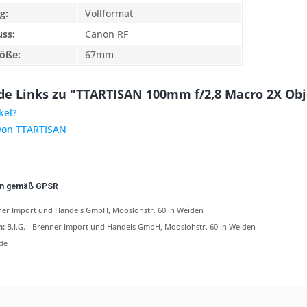
g:
Vollformat
uss:
Canon RF
röße:
67mm
e Links zu "TTARTISAN 100mm f/2,8 Macro 2X Obj
kel?
 von TTARTISAN
en gemäß GPSR
nner Import und Handels GmbH, Mooslohstr. 60 in Weiden
n:
B.I.G. - Brenner Import und Handels GmbH, Mooslohstr. 60 in Weiden
de