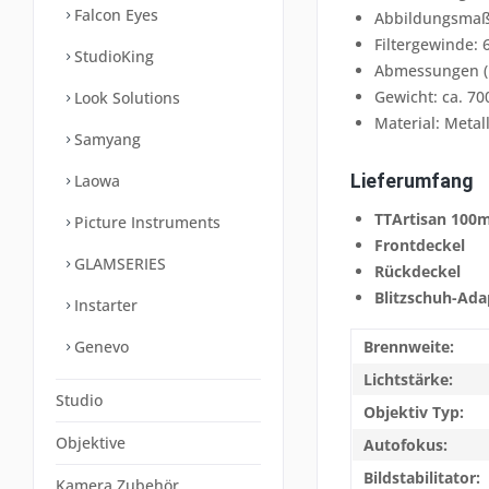
Falcon Eyes
Abbildungsmaßs
Filtergewinde:
StudioKing
Abmessungen (D
Gewicht: ca. 70
Look Solutions
Material: Metal
Samyang
Lieferumfang
Laowa
TTArtisan 100m
Picture Instruments
Frontdeckel
GLAMSERIES
Rückdeckel
Blitzschuh-Ada
Instarter
Genevo
Brennweite:
Lichtstärke:
Studio
Objektiv Typ:
Objektive
Autofokus:
Bildstabilitator:
Kamera Zubehör