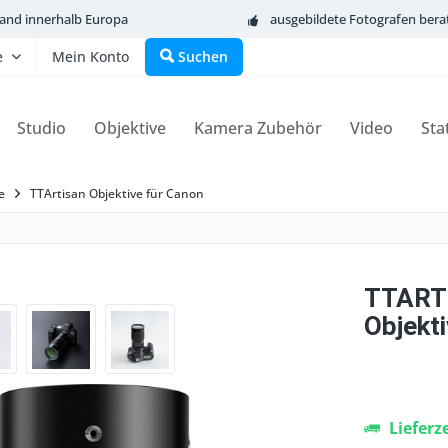
sand innerhalb Europa
ausgebildete Fotografen bera
e
Mein Konto
Suchen
Studio
Objektive
Kamera Zubehör
Video
Sta
e
TTArtisan Objektive für Canon
TTART
Objekt
Lieferz