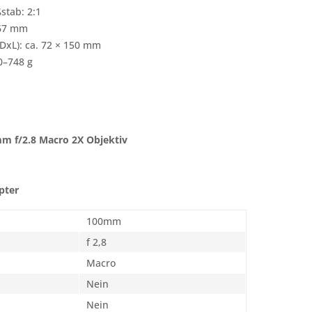
tab: 2:1
 67 mm
xL): ca. 72 × 150 mm
0–748 g
l
m f/2.8 Macro 2X Objektiv
pter
100mm
f 2,8
Macro
Nein
Nein