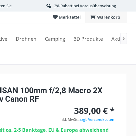
ten Sie
2% Rabatt bei Vorausüberweisung
Merkzettel
Warenkorb
tive
Drohnen
Camping
3D Produkte
Aktionen

ISAN 100mm f/2,8 Macro 2X
iv Canon RF
389,00 € *
inkl. MwSt.
zzgl. Versandkosten
eit ca. 2-5 Banktage, EU & Europa abweichend