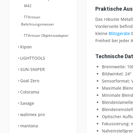
M42
Praktische Aus
TTArtisan
Das robuste Metal
Belichtungsmesser
Vorderseite befind
kleine
Blitzgeräte
b
TTArtisan Objektivadapter
Freiheit bei jeder
Kipon
Technische Da
LIGHTTOOLS
Brennweite: 1
SUN-SNIPER
Bildwinkel: 24°
Goal Zero
Sensorformat: 
Maximale Blend
Colorama
Minimale Blend
Blendenlamelle
Savage
Blendeneinstel
walimex pro
Optischer Aufb
Fokussierung: 
mantona
Naheinstellgre