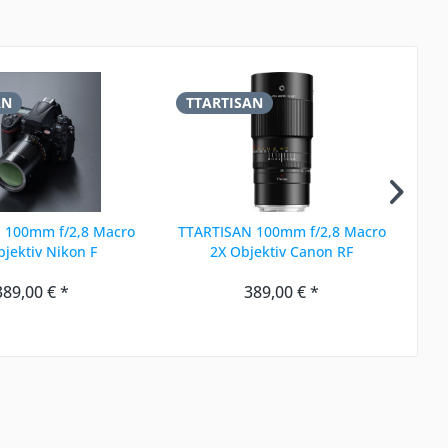
AN
TTARTISAN
T
 100mm f/2,8 Macro
TTARTISAN 100mm f/2,8 Macro
TT
bjektiv Nikon F
2X Objektiv Canon RF
389,00 € *
389,00 € *