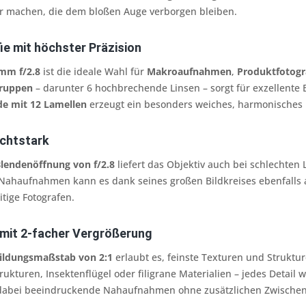
ar machen, die dem bloßen Auge verborgen bleiben.
e mit höchster Präzision
mm f/2.8
ist die ideale Wahl für
Makroaufnahmen
,
Produktfotogr
Gruppen
– darunter 6 hochbrechende Linsen – sorgt für exzellente 
de mit 12 Lamellen
erzeugt ein besonders weiches, harmonisches 
lichtstark
lendenöffnung von f/2.8
liefert das Objektiv auch bei schlechte
ahaufnahmen kann es dank seines großen Bildkreises ebenfalls 
itige Fotografen.
mit 2-facher Vergrößerung
ildungsmaßstab von 2:1
erlaubt es, feinste Texturen und Strukt
rukturen, Insektenflügel oder filigrane Materialien – jedes Detail
dabei beeindruckende Nahaufnahmen ohne zusätzlichen Zwischen