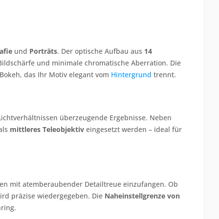
afie
und
Porträts
. Der optische Aufbau aus
14
Bildschärfe und minimale chromatische Aberration. Die
Bokeh, das Ihr Motiv elegant vom
Hintergrund
trennt.
n Lichtverhältnissen überzeugende Ergebnisse. Neben
als
mittleres Teleobjektiv
eingesetzt werden – ideal für
uren mit atemberaubender Detailtreue einzufangen. Ob
 wird präzise wiedergegeben. Die
Naheinstellgrenze von
ring.