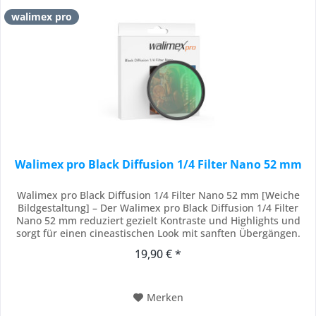
walimex pro
Walimex pro Black Diffusion 1/4 Filter Nano 52 mm
Walimex pro Black Diffusion 1/4 Filter Nano 52 mm [Weiche
Bildgestaltung] – Der Walimex pro Black Diffusion 1/4 Filter
Nano 52 mm reduziert gezielt Kontraste und Highlights und
sorgt für einen cineastischen Look mit sanften Übergängen.
Als Diffusionsfilter oder Black Mist Filter erzeugt er eine
19,90 € *
verträumte, atmosphärische Bildwirkung, ohne Details zu
verlieren. [18-fache...
Merken