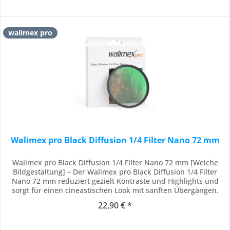
walimex pro
Walimex pro Black Diffusion 1/4 Filter Nano 72 mm
Walimex pro Black Diffusion 1/4 Filter Nano 72 mm [Weiche
Bildgestaltung] – Der Walimex pro Black Diffusion 1/4 Filter
Nano 72 mm reduziert gezielt Kontraste und Highlights und
sorgt für einen cineastischen Look mit sanften Übergängen.
Als Diffusionsfilter oder Black Mist Filter erzeugt er eine
22,90 € *
verträumte, atmosphärische Bildwirkung, ohne Details zu
verlieren. [18-fache...