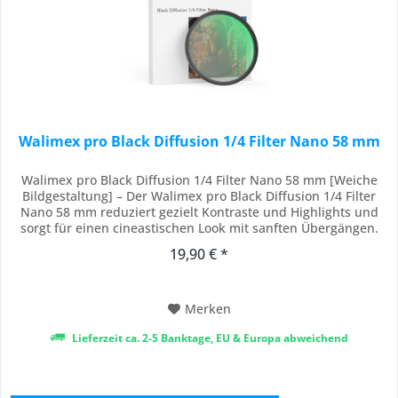
Walimex pro Black Diffusion 1/4 Filter Nano 58 mm
Walimex pro Black Diffusion 1/4 Filter Nano 58 mm [Weiche
Bildgestaltung] – Der Walimex pro Black Diffusion 1/4 Filter
Nano 58 mm reduziert gezielt Kontraste und Highlights und
sorgt für einen cineastischen Look mit sanften Übergängen.
Als Diffusionsfilter oder Black Mist Filter erzeugt er eine
19,90 € *
verträumte, atmosphärische Bildwirkung, ohne Details zu
verlieren. [18-fache...
Merken
Lieferzeit ca. 2-5 Banktage, EU & Europa abweichend