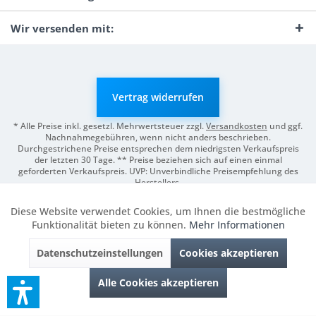
Wir versenden mit:
Vertrag widerrufen
* Alle Preise inkl. gesetzl. Mehrwertsteuer zzgl.
Versandkosten
und ggf.
Nachnahmegebühren, wenn nicht anders beschrieben.
Durchgestrichene Preise entsprechen dem niedrigsten Verkaufspreis
der letzten 30 Tage. ** Preise beziehen sich auf einen einmal
geforderten Verkaufspreis. UVP: Unverbindliche Preisempfehlung des
Herstellers.
© 2026 Digitale Fotografien | Entwicklung & Support by
Pro-Webs.de
Diese Website verwendet Cookies, um Ihnen die bestmögliche
Aktiv
Funktionale
Funktionalität bieten zu können.
Mehr Informationen
Datenschutzeinstellungen
Cookies akzeptieren
Inaktiv
Marketing
Alle Cookies akzeptieren
Inaktiv
Tracking