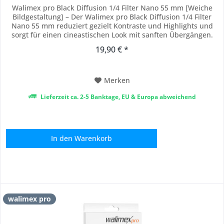
Walimex pro Black Diffusion 1/4 Filter Nano 55 mm [Weiche
Bildgestaltung] – Der Walimex pro Black Diffusion 1/4 Filter
Nano 55 mm reduziert gezielt Kontraste und Highlights und
sorgt für einen cineastischen Look mit sanften Übergängen.
Als Diffusionsfilter oder Black Mist Filter erzeugt er eine
19,90 € *
verträumte, atmosphärische Bildwirkung, ohne Details zu
verlieren. [18-fache...
Merken
Lieferzeit ca. 2-5 Banktage, EU & Europa abweichend
In den
Warenkorb
walimex pro