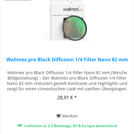
Walimex pro Black Diffusion 1/4 Filter Nano 82 mm
Walimex pro Black Diffusion 1/4 Filter Nano 82 mm [Weiche
Bildgestaltung] – Der Walimex pro Black Diffusion 1/4 Filter
Nano 82 mm reduziert gezielt Kontraste und Highlights und
sorgt für einen cineastischen Look mit sanften Übergängen.
Als Diffusionsfilter oder Black Mist Filter erzeugt er eine
28,91 € *
verträumte, atmosphärische Bildwirkung, ohne Details zu
verlieren. [18-fache...
Merken
Lieferzeit ca. 2-5 Banktage, EU & Europa abweichend