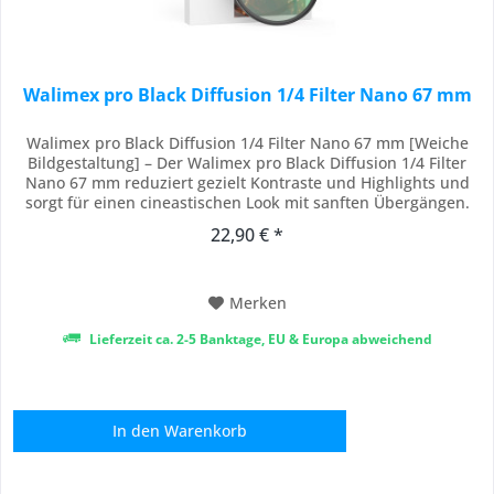
Walimex pro Black Diffusion 1/4 Filter Nano 67 mm
Walimex pro Black Diffusion 1/4 Filter Nano 67 mm [Weiche
Bildgestaltung] – Der Walimex pro Black Diffusion 1/4 Filter
Nano 67 mm reduziert gezielt Kontraste und Highlights und
sorgt für einen cineastischen Look mit sanften Übergängen.
Als Diffusionsfilter oder Black Mist Filter erzeugt er eine
22,90 € *
verträumte, atmosphärische Bildwirkung, ohne Details zu
verlieren. [18-fache...
Merken
Lieferzeit ca. 2-5 Banktage, EU & Europa abweichend
In den
Warenkorb