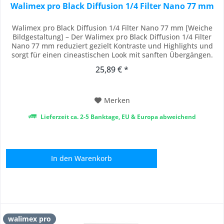
Walimex pro Black Diffusion 1/4 Filter Nano 77 mm
Walimex pro Black Diffusion 1/4 Filter Nano 77 mm [Weiche
Bildgestaltung] – Der Walimex pro Black Diffusion 1/4 Filter
Nano 77 mm reduziert gezielt Kontraste und Highlights und
sorgt für einen cineastischen Look mit sanften Übergängen.
Als Diffusionsfilter oder Black Mist Filter erzeugt er eine
25,89 € *
verträumte, atmosphärische Bildwirkung, ohne Details zu
verlieren. [18-fache...
Merken
Lieferzeit ca. 2-5 Banktage, EU & Europa abweichend
In den
Warenkorb
walimex pro