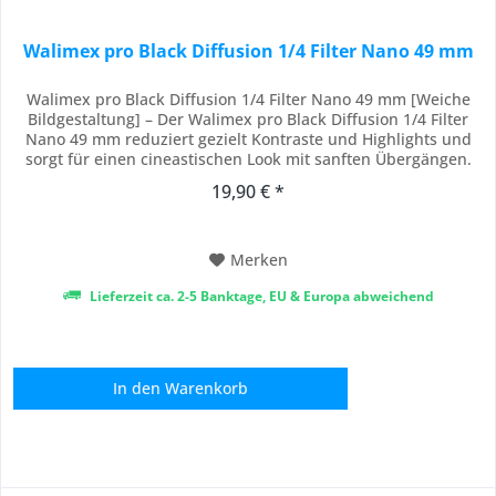
Walimex pro Black Diffusion 1/4 Filter Nano 49 mm
Walimex pro Black Diffusion 1/4 Filter Nano 49 mm [Weiche
Bildgestaltung] – Der Walimex pro Black Diffusion 1/4 Filter
Nano 49 mm reduziert gezielt Kontraste und Highlights und
sorgt für einen cineastischen Look mit sanften Übergängen.
Als Diffusionsfilter oder Black Mist Filter erzeugt er eine
19,90 € *
verträumte, atmosphärische Bildwirkung, ohne Details zu
verlieren. [18-fache...
Merken
Lieferzeit ca. 2-5 Banktage, EU & Europa abweichend
In den
Warenkorb