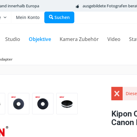
sand innerhalb Europa
ausgebildete Fotografen bera
e
Mein Konto
Suchen
Studio
Objektive
Kamera Zubehör
Video
Sta
Adapter
Diese
Kipon 
Canon 