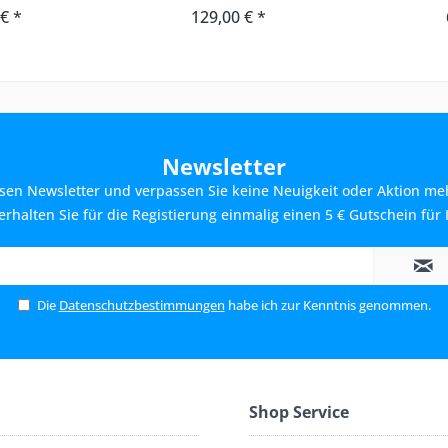
 € *
129,00 € *
Newsletter
sen Newsletter und verpassen Sie keine Neuigkeit oder Aktion me
rhalten Sie für die Registierung einmalig einen 5 € Gutschein für 
Die
Datenschutzbestimmungen
habe ich zur Kenntnis genommen.
Shop Service