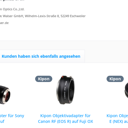
 Optics Co.,Ltd.
n:
Walser GmbH, Wilhelm-Lexis-Straße 8, 52249 Eschweiler
ser.de
Kunden haben sich ebenfalls angesehen
Kipon
Kipon
ter für Sony
Kipon Objektivadapter für
Kipon Obje
auf
Canon RF (EOS R) auf Fuji OX
E (NEX) a