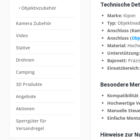
Technische Det
Objektivzubehör
Marke:
Kipon
Typ:
Objektivad
Kamera Zubehör
Anschluss (Kam
Video
Anschluss (
Obj
Material:
Hochwe
Stative
Unterstützung:
Drohnen
Bajonett:
Präzis
Einsatzbereich:
Camping
3D Produkte
Besondere Mer
Kompatibilität
Angebote
Hochwertige Ve
Aktionen
Manuelle Steue
Einfache Monta
Sperrgüter für
Versandregel
Hinweise zur N