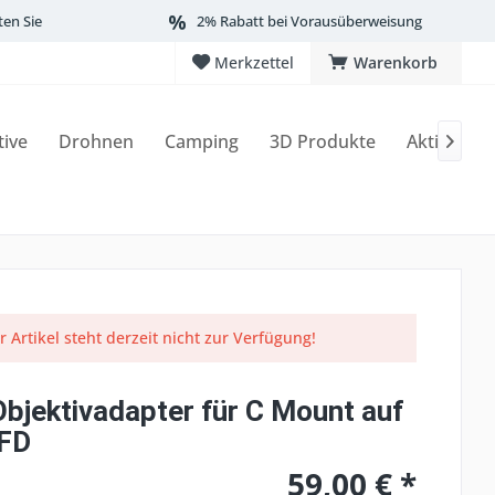
ten Sie
2% Rabatt bei Vorausüberweisung
Merkzettel
Warenkorb
tive
Drohnen
Camping
3D Produkte
Aktionen

r Artikel steht derzeit nicht zur Verfügung!
Objektivadapter für C Mount auf
FD
59,00 € *