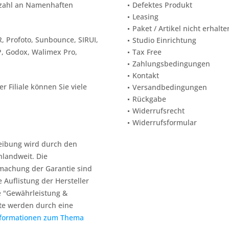
elzahl an Namenhaften
Defektes Produkt
Leasing
Paket / Artikel nicht erhalte
, Profoto, Sunbounce, SIRUI,
Studio Einrichtung
P, Godox, Walimex Pro,
Tax Free
Zahlungsbedingungen
Kontakt
 Filiale können Sie viele
Versandbedingungen
Rückgabe
Widerrufsrecht
Widerrufsformular
reibung wird durch den
hlandweit. Die
machung der Garantie sind
e Auflistung der Hersteller
e "Gewährleistung &
te werden durch eine
nformationen zum Thema