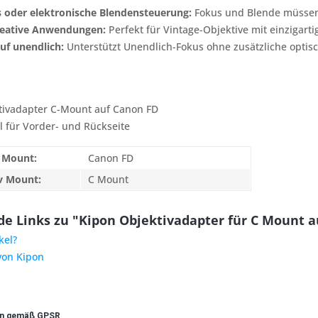
 oder elektronische Blendensteuerung:
Fokus und Blende müssen 
reative Anwendungen:
Perfekt für Vintage-Objektive mit einzigart
uf unendlich:
Unterstützt Unendlich-Fokus ohne zusätzliche optis
tivadapter C-Mount auf Canon FD
l für Vorder- und Rückseite
 Mount:
Canon FD
v Mount:
C Mount
e Links zu "Kipon Objektivadapter für C Mount a
kel?
von Kipon
en gemäß GPSR