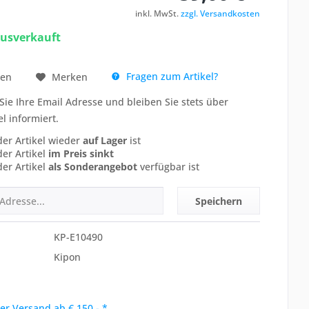
inkl. MwSt.
zzgl. Versandkosten
ausverkauft
Fragen zum Artikel?
hen
Merken
Sie Ihre Email Adresse und bleiben Sie stets über
el informiert.
der Artikel wieder
auf Lager
ist
der Artikel
im Preis sinkt
der Artikel
als Sonderangebot
verfügbar ist
Speichern
KP-E10490
Kipon
er Versand ab € 150,- *