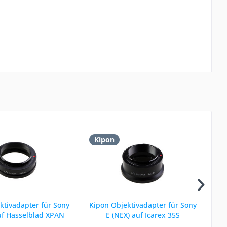
Kipon
K
ktivadapter für Sony
Kipon Objektivadapter für Sony
Kip
uf Hasselblad XPAN
E (NEX) auf Icarex 35S