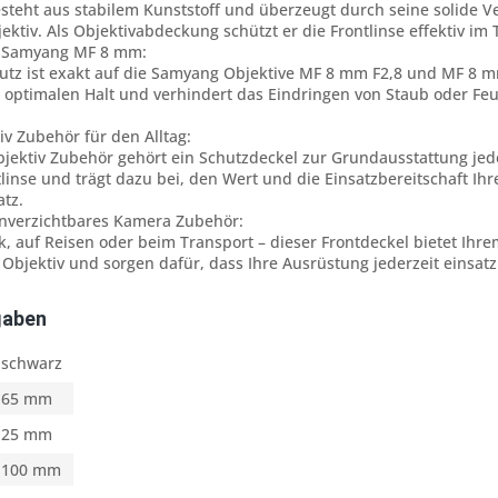
steht aus stabilem Kunststoff und überzeugt durch seine solide Ver
ektiv. Als Objektivabdeckung schützt er die Frontlinse effektiv im
r Samyang MF 8 mm:
hutz ist exakt auf die Samyang Objektive MF 8 mm F2,8 und MF 8 
 optimalen Halt und verhindert das Eindringen von Staub oder Feuch
iv Zubehör für den Alltag:
bjektiv Zubehör gehört ein Schutzdeckel zur Grundausstattung jed
linse und trägt dazu bei, den Wert und die Einsatzbereitschaft Ihre
atz.
unverzichtbares Kamera Zubehör:
, auf Reisen oder beim Transport – dieser Frontdeckel bietet Ihre
 Objektiv und sorgen dafür, dass Ihre Ausrüstung jederzeit einsatzb
gaben
schwarz
65 mm
25 mm
100 mm