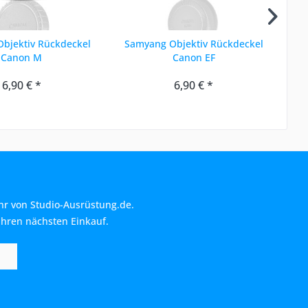
bjektiv Rückdeckel
Samyang Objektiv Rückdeckel
Sa
Canon M
Canon EF
6,90 € *
6,90 € *
hr von Studio-Ausrüstung.de.
Ihren nächsten Einkauf.