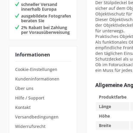
Der Stülpdeckel be
schneller Versand
sicher auf dem Obj
innerhalb Europa
Objektivschutz fü
ausgebildete Fotografen
Dieser Objektivsc
beraten Sie
der Objektivdeckel
2% Rabatt bei Zahlung
für unterwegs.
per Vorausüberweisung
Praktisches Objekt
Als funktionales O
empfindliche Front
den täglichen Eins
Informationen
Schutzdeckel als 
Ob im Fotorucksack
Cookie-Einstellungen
ein Muss für jedes
Kundeninformationen
Allgemeine An
Über uns
Produktfarbe
Hilfe / Support
Länge
Kontakt
Höhe
Versandbedingungen
Breite
Widerrufsrecht