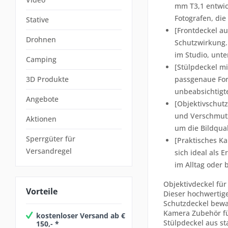
mm T3,1 entwick
Fotografen, die
Stative
[Frontdeckel au
Drohnen
Schutzwirkung. 
im Studio, unte
Camping
[Stülpdeckel mi
3D Produkte
passgenaue For
unbeabsichtigt
Angebote
[Objektivschutz
und Verschmutz
Aktionen
um die Bildquali
Sperrgüter für
[Praktisches Ka
Versandregel
sich ideal als 
im Alltag oder 
Objektivdeckel für
Vorteile
Dieser hochwertig
Schutzdeckel bewah
Kamera Zubehör fü
kostenloser Versand ab €
Stülpdeckel aus st
150,- *