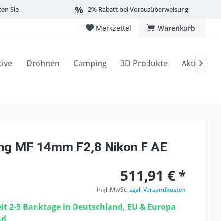
ten Sie
2% Rabatt bei Vorausüberweisung
Merkzettel
Warenkorb
tive
Drohnen
Camping
3D Produkte
Aktionen

g MF 14mm F2,8 Nikon F AE
511,91 € *
inkl. MwSt.
zzgl. Versandkosten
eit 2-5 Banktage in Deutschland, EU & Europa
nd