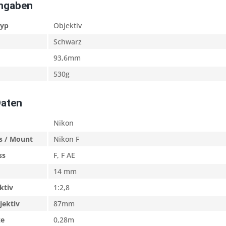
Angaben
typ
Objektiv
Schwarz
93,6mm
530g
Daten
Nikon
s / Mount
Nikon F
ss
F, F AE
14 mm
ktiv
1:2,8
jektiv
87mm
ze
0,28m