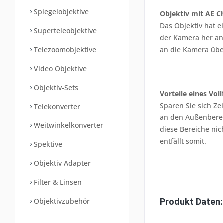
Spiegelobjektive
Objektiv mit AE C
Das Objektiv hat e
Superteleobjektive
der Kamera her an
Telezoomobjektive
an die Kamera übe
Video Objektive
Objektiv-Sets
Vorteile eines Vo
Sparen Sie sich Ze
Telekonverter
an den Außenberei
Weitwinkelkonverter
diese Bereiche nic
entfällt somit.
Spektive
Objektiv Adapter
Filter & Linsen
Objektivzubehör
Produkt Daten: