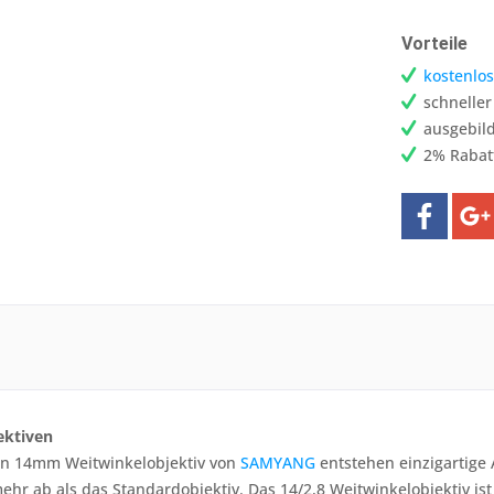
Vorteile
kostenlos
schnelle
ausgebild
2% Rabat
ektiven
n 14mm Weitwinkelobjektiv von
SAMYANG
entstehen einzigartige 
hr ab als das Standardobjektiv. Das 14/2,8 Weitwinkelobjektiv is