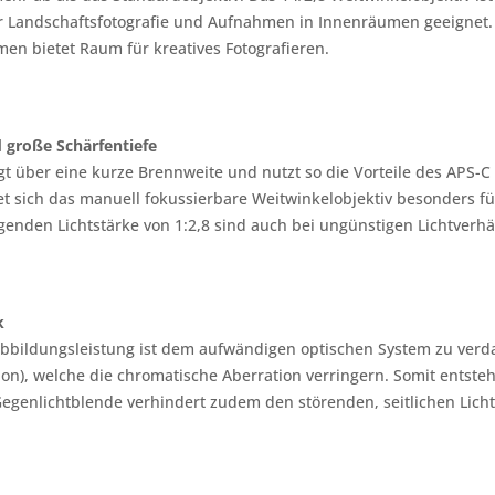
r Landschaftsfotografie und Aufnahmen in Innenräumen geeignet.
en bietet Raum für kreatives Fotografieren.
 große Schärfentiefe
t über eine kurze Brennweite und nutzt so die Vorteile des APS-C
t sich das manuell fokussierbare Weitwinkelobjektiv besonders für
genden Lichtstärke von 1:2,8 sind auch bei ungünstigen Lichtverh
k
bbildungsleistung ist dem aufwändigen optischen System zu verda
sion), welche die chromatische Aberration verringern. Somit ents
Gegenlichtblende verhindert zudem den störenden, seitlichen Lichte