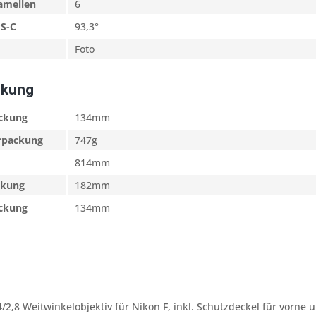
amellen
6
PS-C
93,3°
Foto
ckung
ackung
134mm
erpackung
747g
814mm
ckung
182mm
ackung
134mm
,8 Weitwinkelobjektiv für Nikon F, inkl. Schutzdeckel für vorne 