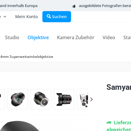
sand innerhalb Europa
ausgebildete Fotografen bera
e
Mein Konto
Suchen
Studio
Objektive
Kamera Zubehör
Video
Sta
14mm Superweitwinkelobjektive
Samyan
Lieferz
abweiche