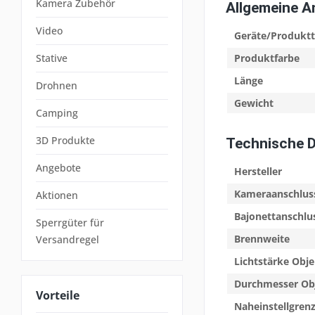
Kamera Zubehör
Allgemeine 
Video
Geräte/Produkt
Stative
Produktfarbe
Länge
Drohnen
Gewicht
Camping
3D Produkte
Technische 
Angebote
Hersteller
Kameraanschlus
Aktionen
Bajonettanschlu
Sperrgüter für
Brennweite
Versandregel
Lichtstärke Obje
Durchmesser Ob
Vorteile
Naheinstellgren