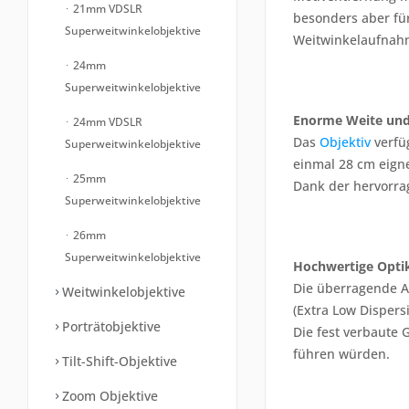
21mm VDSLR
besonders aber fü
Superweitwinkelobjektive
Weitwinkelaufnahm
24mm
Superweitwinkelobjektive
Enorme Weite und
24mm VDSLR
Das
Objektiv
verfüg
Superweitwinkelobjektive
einmal 28 cm eigne
25mm
Dank der hervorra
Superweitwinkelobjektive
26mm
Superweitwinkelobjektive
Hochwertige Opti
Die überragende A
Weitwinkelobjektive
(Extra Low Disper
Porträtobjektive
Die fest verbaute 
führen würden.
Tilt-Shift-Objektive
Zoom Objektive