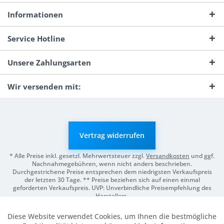
Informationen
Service Hotline
Unsere Zahlungsarten
Wir versenden mit:
Vertrag widerrufen
* Alle Preise inkl. gesetzl. Mehrwertsteuer zzgl.
Versandkosten
und ggf.
Nachnahmegebühren, wenn nicht anders beschrieben.
Durchgestrichene Preise entsprechen dem niedrigsten Verkaufspreis
der letzten 30 Tage. ** Preise beziehen sich auf einen einmal
geforderten Verkaufspreis. UVP: Unverbindliche Preisempfehlung des
Herstellers.
© 2026 Digitale Fotografien | Entwicklung & Support by
Pro-Webs.de
Diese Website verwendet Cookies, um Ihnen die bestmögliche
Aktiv
Funktionale