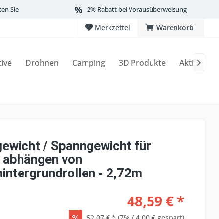
ten Sie
2% Rabatt bei Vorausüberweisung
Merkzettel
Warenkorb
tive
Drohnen
Camping
3D Produkte
Aktionen

ewicht / Spanngewicht für
s abhängen von
hintergrundrollen - 2,72m
48,59 € *
52,07 € *
(7% / 4,00 € gespart)