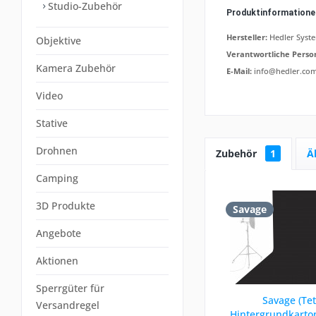
Studio-Zubehör
Produktinformation
Hersteller:
Hedler Syste
Objektive
Verantwortliche Perso
Kamera Zubehör
E-Mail:
info@hedler.co
Video
Stative
Drohnen
Zubehör
1
Ä
Camping
3D Produkte
Savage
Angebote
Aktionen
Sperrgüter für
Savage (Tet
Versandregel
Hintergrundkarto