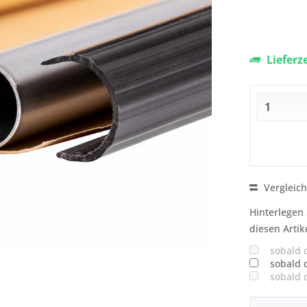
Lieferz
Vergleic
Hinterlegen 
diesen Artik
sobald 
sobald 
sobald 