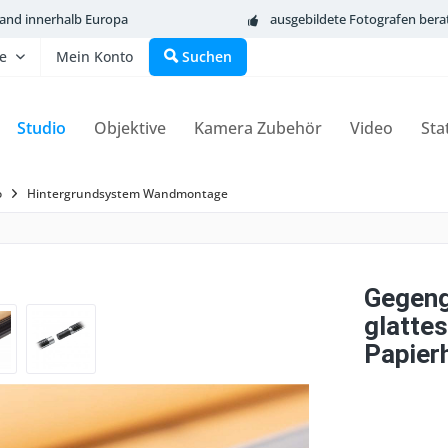
sand innerhalb Europa
ausgebildete Fotografen bera
fe
Mein Konto
Suchen
Studio
Objektive
Kamera Zubehör
Video
Sta
o
Hintergrundsystem Wandmontage
Gegeng
glatte
Papier