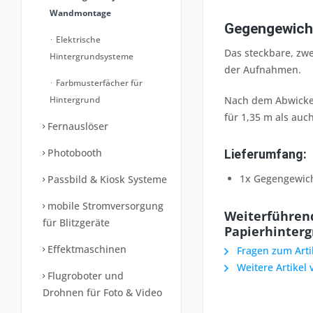
Wandmontage
Gegengewicht
Elektrische
Das steckbare, zwe
Hintergrundsysteme
der Aufnahmen.
Farbmusterfächer für
Hintergrund
Nach dem Abwickel
für 1,35 m als au
Fernauslöser
Photobooth
Lieferumfang:
1x Gegengewich
Passbild & Kiosk Systeme
mobile Stromversorgung
Weiterführend
für Blitzgeräte
Papierhinterg
Effektmaschinen
Fragen zum Arti
Weitere Artikel
Flugroboter und
Drohnen für Foto & Video