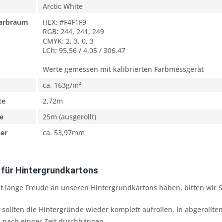
Arctic White
Farbraum
HEX: #F4F1F9
RGB: 244, 241, 249
CMYK: 2, 3, 0, 3
LCh: 95,56 / 4,05 / 306,47
Werte gemessen mit kalibrierten Farbmessgerät
ca. 163g/m²
te
2,72m
e
25m (ausgerollt)
er
ca. 53,97mm
 für Hintergrundkartons
t lange Freude an unseren Hintergrundkartons haben, bitten wir S
ollten die Hintergründe wieder komplett aufrollen. In abgerolltem
nach einger Zeit durchhängen.