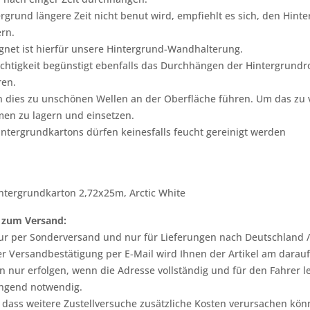
rgrund längere Zeit nicht benut wird, empfiehlt es sich, den Hi
rn.
gnet ist hierfür unsere Hintergrund-Wandhalterung.
chtigkeit begünstigt ebenfalls das Durchhängen der Hintergrundro
ren.
dies zu unschönen Wellen an der Oberfläche führen. Um das zu 
en zu lagern und einsetzen.
ntergrundkartons dürfen keinesfalls feucht gereinigt werden
ntergrundkarton 2,72x25m, Arctic White
 zum Versand:
 nur per Sonderversand und nur für Lieferungen nach Deutschland /
r Versandbestätigung per E-Mail wird Ihnen der Artikel am darauf 
n nur erfolgen, wenn die Adresse vollständig und für den Fahrer lei
ingend notwendig.
, dass weitere Zustellversuche zusätzliche Kosten verursachen kö