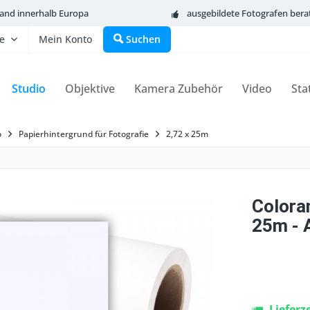
sand innerhalb Europa
ausgebildete Fotografen bera
fe
Mein Konto
Suchen
Studio
Objektive
Kamera Zubehör
Video
Sta
o
Papierhintergrund für Fotografie
2,72 x 25m
Colora
25m - 
Lieferz