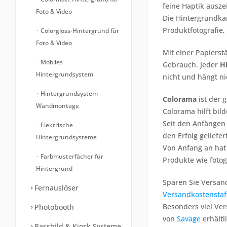
feine Haptik ausze
Foto & Video
Die Hintergrundkar
Produktfotografie,
Colorgloss-Hintergrund für
Foto & Video
Mit einer Papierst
Mobiles
Gebrauch. Jeder
H
Hintergrundsystem
nicht und hängt ni
Hintergrundsystem
Colorama
ist der 
Wandmontage
Colorama hilft bi
Seit den Anfängen
Elektrische
den Erfolg geliefert
Hintergrundsysteme
Von Anfang an hat 
Farbmusterfächer für
Produkte wie fotog
Hintergrund
Sparen Sie Versand
Fernauslöser
Versandkostenstaf
Besonders viel Ve
Photobooth
von
Savage
erhältl
Passbild & Kiosk Systeme