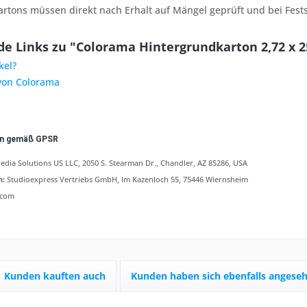
rtons müssen direkt nach Erhalt auf Mängel geprüft und bei Fest
e Links zu "Colorama Hintergrundkarton 2,72 x 2
kel?
 von Colorama
en gemäß GPSR
ia Solutions US LLC, 2050 S. Stearman Dr., Chandler, AZ 85286, USA
n:
Studioexpress Vertriebs GmbH, Im Kazenloch 55, 75446 Wiernsheim
.com
Kunden kauften auch
Kunden haben sich ebenfalls angese