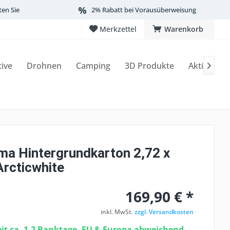
ten Sie
2% Rabatt bei Vorausüberweisung
Merkzettel
Warenkorb
tive
Drohnen
Camping
3D Produkte
Aktionen

ma Hintergrundkarton 2,72 x
Arcticwhite
169,90 € *
inkl. MwSt.
zzgl. Versandkosten
eit ca. 1-2 Banktage, EU & Europa abweichend