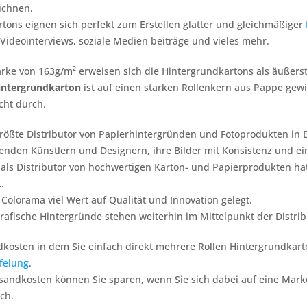
ichnen.
tons eignen sich perfekt zum Erstellen glatter und gleichmäßiger
 Videointerviews, soziale Medien beiträge und vieles mehr.
ärke von 163g/m² erweisen sich die Hintergrundkartons als äußerst
intergrundkarton
ist auf einen starken Rollenkern aus Pappe gewic
cht durch.
größte Distributor von Papierhintergründen und Fotoprodukten in 
ldenden Künstlern und Designern, ihre Bilder mit Konsistenz und 
 als Distributor von hochwertigen Karton- und Papierprodukten ha
.
Colorama viel Wert auf Qualität und Innovation gelegt.
rafische Hintergründe stehen weiterhin im Mittelpunkt der Distribu
kosten in dem Sie einfach direkt mehrere Rollen Hintergrundkarton
felung
.
rsandkosten können Sie sparen, wenn Sie sich dabei auf eine Mark
ich.