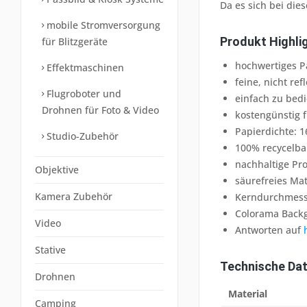
Da es sich bei die
mobile Stromversorgung
Produkt Highli
für Blitzgeräte
hochwertiges Pa
Effektmaschinen
feine, nicht re
Flugroboter und
einfach zu bedi
Drohnen für Foto & Video
kostengünstig 
Papierdichte: 
Studio-Zubehör
100% recycelba
nachhaltige Pr
Objektive
säurefreies Mat
Kamera Zubehör
Kerndurchmess
Colorama Backg
Video
Antworten auf
Stative
Technische Dat
Drohnen
Material
Camping