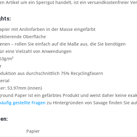
sen Artikel um ein Sperrgut handelt, ist ein versandkostenfreier V
ghts:
pier mit Anilinfarben in der Masse eingefärbt
flektierende Oberfläche
enen – rollen Sie einfach auf die Maße aus, die Sie benötigen
für eine Vielzahl von Anwendungen
163g/m²
r
oduktion aus durchschnittlich 75% Recyclingfasern
erial
er: 53,97mm (innen)
round Paper ist ein gefärbtes Produkt und weist daher keine e
häufig gestellte Fragen
zu Hintergründen von Savage finden Sie au
en:
Papier