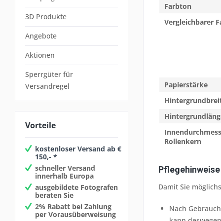
Farbton
3D Produkte
Vergleichbarer 
Angebote
Aktionen
Sperrgüter für
Papierstärke
Versandregel
Hintergrundbrei
Hintergrundläng
Vorteile
Innendurchmess
Rollenkern
kostenloser Versand ab €
150,- *
schneller Versand
Pflegehinweise
innerhalb Europa
Damit Sie möglichs
ausgebildete Fotografen
beraten Sie
2% Rabatt bei Zahlung
Nach Gebrauch s
per Vorausüberweisung
kann deswegen 