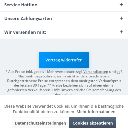
Service Hotline
Unsere Zahlungsarten
Wir versenden mit:
Vertrag widerrufen
* Alle Preise inkl. gesetzl. Mehrwertsteuer zzgl.
Versandkosten
und ggf.
Nachnahmegebühren, wenn nicht anders beschrieben.
Durchgestrichene Preise entsprechen dem niedrigsten Verkaufspreis
der letzten 30 Tage. ** Preise beziehen sich auf einen einmal
geforderten Verkaufspreis. UVP: Unverbindliche Preisempfehlung des
Herstellers.
© 2026 Digitale Fotografien | Entwicklung & Support by
Pro-Webs.de
Diese Website verwendet Cookies, um Ihnen die bestmögliche
Aktiv
Funktionale
Funktionalität bieten zu können.
Mehr Informationen
Datenschutzeinstellungen
Cookies akzeptieren
Inaktiv
Marketing