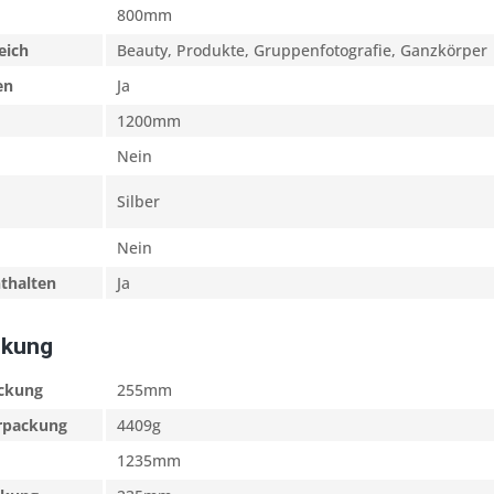
800mm
eich
Beauty, Produkte, Gruppenfotografie, Ganzkörper
en
Ja
1200mm
Nein
Silber
Nein
nthalten
Ja
ckung
ackung
255mm
erpackung
4409g
1235mm