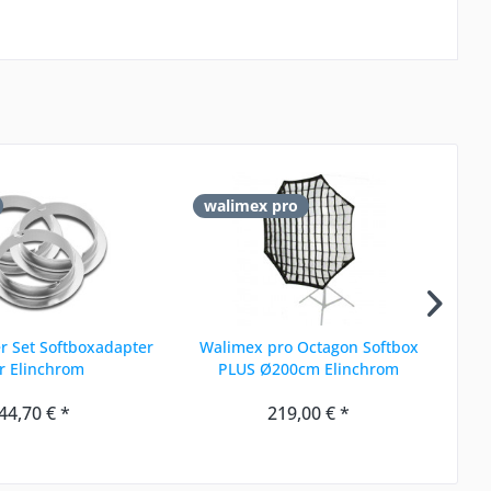
walimex pro
w
r Set Softboxadapter
Walimex pro Octagon Softbox
Wa
r Elinchrom
PLUS Ø200cm Elinchrom
44,70 € *
219,00 € *