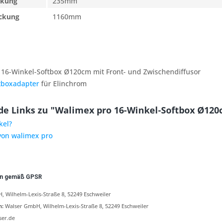
ckung
235mm
ackung
1160mm
 16-Winkel-Softbox Ø120cm mit Front- und Zwischendiffusor
tboxadapter
für Elinchrom
e Links zu "Walimex pro 16-Winkel-Softbox Ø120
kel?
 von walimex pro
en gemäß GPSR
 Wilhelm-Lexis-Straße 8, 52249 Eschweiler
n:
Walser GmbH, Wilhelm-Lexis-Straße 8, 52249 Eschweiler
ser.de