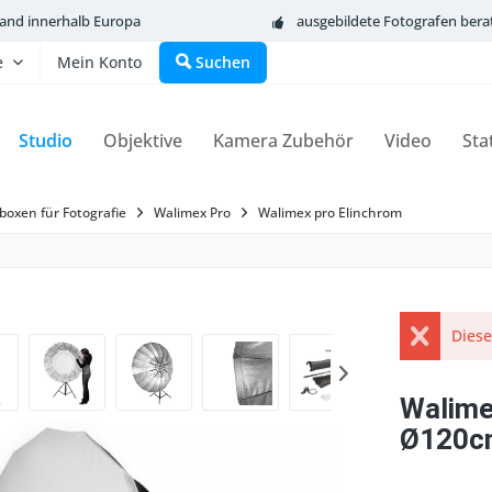
sand innerhalb Europa
ausgebildete Fotografen bera
e
Mein Konto
Suchen
Studio
Objektive
Kamera Zubehör
Video
Sta
boxen für Fotografie
Walimex Pro
Walimex pro Elinchrom
Diese
Walime
Ø120cm