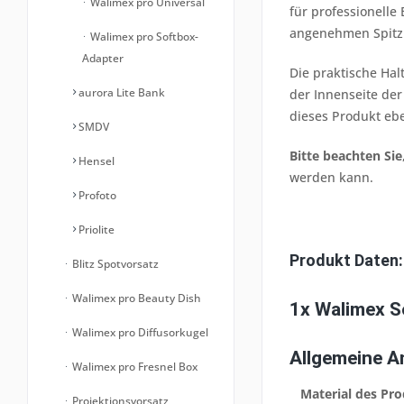
Walimex pro Universal
für professionelle
angenehmen Spitzli
Walimex pro Softbox-
Adapter
Die praktische Hal
aurora Lite Bank
der Innenseite der
dieses Produkt eb
SMDV
Bitte beachten Sie
Hensel
werden kann.
Profoto
Priolite
Produkt Daten:
Blitz Spotvorsatz
Walimex pro Beauty Dish
1x Walimex S
Walimex pro Diffusorkugel
Allgemeine 
Walimex pro Fresnel Box
Material des Pr
Projektionsvorsatz