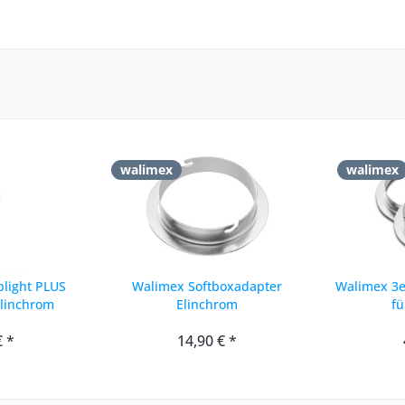
walimex
walimex
plight PLUS
Walimex Softboxadapter
Walimex 3e
Elinchrom
Elinchrom
fü
€ *
14,90 € *