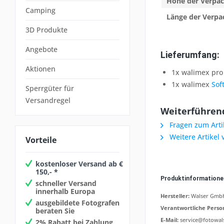
Höhe der Verpa
Camping
Länge der Verp
3D Produkte
Angebote
Lieferumfang:
Aktionen
1x walimex pro
1x walimex
Sof
Sperrgüter für
Versandregel
Weiterführend
Fragen zum Arti
Weitere Artikel
Vorteile
kostenloser Versand ab €
150,- *
Produktinformation
schneller Versand
innerhalb Europa
Hersteller:
Walser GmbH,
ausgebildete Fotografen
Verantwortliche Perso
beraten Sie
E-Mail:
service@fotowal
2% Rabatt bei Zahlung