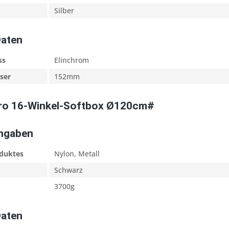
Silber
Daten
ss
Elinchrom
ser
152mm
pro 16-Winkel-Softbox Ø120cm#
Angaben
oduktes
Nylon, Metall
Schwarz
3700g
Daten