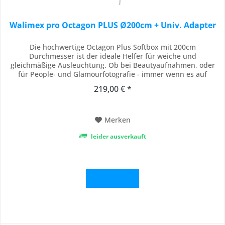
Walimex pro Octagon PLUS Ø200cm + Univ. Adapter
Die hochwertige Octagon Plus Softbox mit 200cm
Durchmesser ist der ideale Helfer für weiche und
gleichmäßige Ausleuchtung. Ob bei Beautyaufnahmen, oder
für People- und Glamourfotografie - immer wenn es auf
möglichst reflexfreie Ausleuchtung ankommt, ist die Softbox
219,00 € *
das richtige Werkzeug. Sie ist dank ihrer innovativen Technik
mit wenigen Handgriffen einfach aufzubauen. Der...
Merken
leider ausverkauft
Details