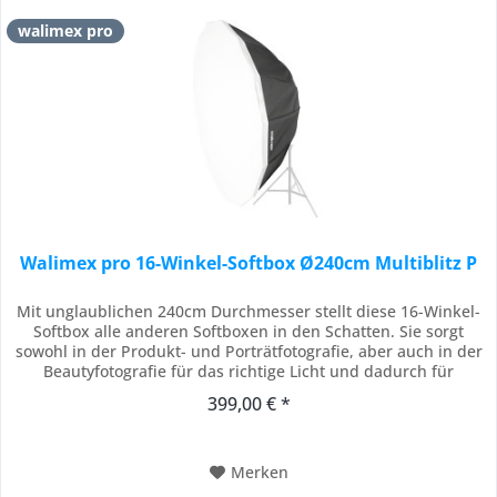
walimex pro
Walimex pro 16-Winkel-Softbox Ø240cm Multiblitz P
Mit unglaublichen 240cm Durchmesser stellt diese 16-Winkel-
Softbox alle anderen Softboxen in den Schatten. Sie sorgt
sowohl in der Produkt- und Porträtfotografie, aber auch in der
Beautyfotografie für das richtige Licht und dadurch für
professionelle Ergebnisse. Besonders gut eignet sich diese
399,00 € *
Riesensoftbox als Einlichtlösung, denn durch die Größe wird
alles ins Licht...
Merken