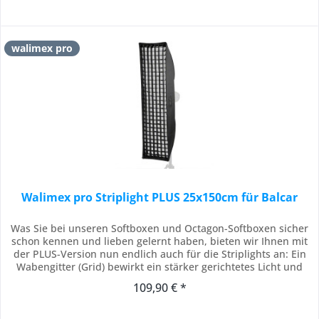
walimex pro
Walimex pro Striplight PLUS 25x150cm für Balcar
Was Sie bei unseren Softboxen und Octagon-Softboxen sicher
schon kennen und lieben gelernt haben, bieten wir Ihnen mit
der PLUS-Version nun endlich auch für die Striplights an: Ein
Wabengitter (Grid) bewirkt ein stärker gerichtetes Licht und
verhindert Streulicht. Das bedeutet noch mehr Präzision und
109,90 € *
Perfektion für Ihre Ausleuchtung und Bilder. Das hochwertige
Striplight mit...