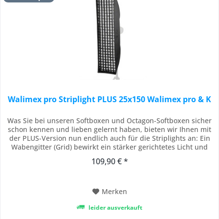
Walimex pro Striplight PLUS 25x150 Walimex pro & K
Was Sie bei unseren Softboxen und Octagon-Softboxen sicher
schon kennen und lieben gelernt haben, bieten wir Ihnen mit
der PLUS-Version nun endlich auch für die Striplights an: Ein
Wabengitter (Grid) bewirkt ein stärker gerichtetes Licht und
verhindert Streulicht. Das bedeutet noch mehr Präzision und
109,90 € *
Perfektion für Ihre Ausleuchtung und Bilder. Das hochwertige
Striplight mit...
Merken
leider ausverkauft