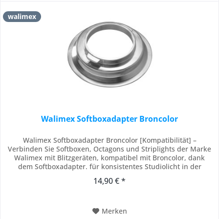
walimex
Walimex Softboxadapter Broncolor
Walimex Softboxadapter Broncolor [Kompatibilität] –
Verbinden Sie Softboxen, Octagons und Striplights der Marke
Walimex mit Blitzgeräten, kompatibel mit Broncolor, dank
dem Softboxadapter. für konsistentes Studiolicht in der
Porträtfotografie, Produktfotografie und Softbox-Fotografie
14,90 € *
[Stabile Konstruktion] – Setzen Sie auf langlebige
Zuverlässigkeit dank Gehäuse aus Metall...
Merken