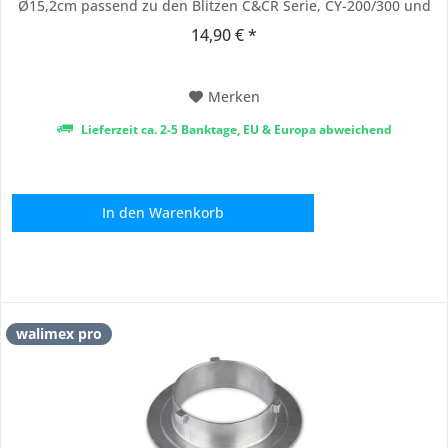
Ø15,2cm passend zu den Blitzen C&CR Serie, CY-200/300 und
CY-300JZL Lieferumfang: Softboxadapter walimex C&CR Serie
14,90 € *
Softboxadapter für Ihre Walimex pro C&CR Serie Studioblitze
Dieser Softboxadapter verbindet den...
Merken
Lieferzeit ca. 2-5 Banktage, EU & Europa abweichend
In den
Warenkorb
walimex pro