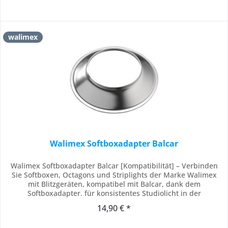
walimex
Walimex Softboxadapter Balcar
Walimex Softboxadapter Balcar [Kompatibilität] – Verbinden
Sie Softboxen, Octagons und Striplights der Marke Walimex
mit Blitzgeräten, kompatibel mit Balcar, dank dem
Softboxadapter. für konsistentes Studiolicht in der
Porträtfotografie, Produktfotografie und Softbox-Fotografie
14,90 € *
[Stabile Konstruktion] – Setzen Sie auf langlebige
Zuverlässigkeit dank Gehäuse aus Metall mit...