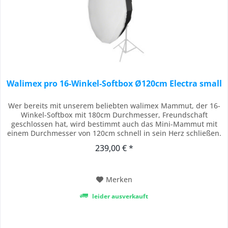
Walimex pro 16-Winkel-Softbox Ø120cm Electra small
Wer bereits mit unserem beliebten walimex Mammut, der 16-
Winkel-Softbox mit 180cm Durchmesser, Freundschaft
geschlossen hat, wird bestimmt auch das Mini-Mammut mit
einem Durchmesser von 120cm schnell in sein Herz schließen.
Genauso ausdauernd und robust überzeugt nämlich auch der
239,00 € *
„Kleine“ mit seinen großen Vorteilen. Die 16-Winkel-Softbox
sorgt sowohl in der Produkt- und...
Merken
leider ausverkauft