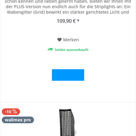
schon kennen und lieben gelernt haben, bieten wir Ihnen mit
der PLUS-Version nun endlich auch für die Striplights an: Ein
Wabengitter (Grid) bewirkt ein stärker gerichtetes Licht und
verhindert Streulicht. Das bedeutet noch mehr Präzision und
109,90 € *
Perfektion für Ihre Ausleuchtung und Bilder. Das hochwertige
Striplight mit...
Merken
leider ausverkauft
Details
-10
walimex pro