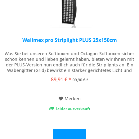
Walimex pro Striplight PLUS 25x150cm
Was Sie bei unseren Softboxen und Octagon-Softboxen sicher
schon kennen und lieben gelernt haben, bieten wir Ihnen mit
der PLUS-Version nun endlich auch für die Striplights an: Ein
Wabengitter (Grid) bewirkt ein stärker gerichtetes Licht und
verhindert Streulicht. Das bedeutet noch mehr Präzision und
89,91 € *
99,90 € *
Perfektion für Ihre Ausleuchtung und Bilder. Das hochwertige
Striplight mit...
Merken
leider ausverkauft
Details