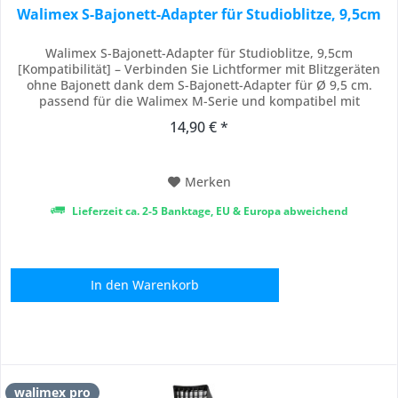
Walimex S-Bajonett-Adapter für Studioblitze, 9,5cm
Walimex S-Bajonett-Adapter für Studioblitze, 9,5cm
[Kompatibilität] – Verbinden Sie Lichtformer mit Blitzgeräten
ohne Bajonett dank dem S-Bajonett-Adapter für Ø 9,5 cm.
passend für die Walimex M-Serie und kompatibel mit
Proxistar. nutzbar mit Anschlüssen Walimex pro VC und RD
14,90 € *
sowie kompatibel mit Aurora, Bowens und Rimelite. ideal für
Softbox und Lichtformer im...
Merken
Lieferzeit ca. 2-5 Banktage, EU & Europa abweichend
In den
Warenkorb
walimex pro