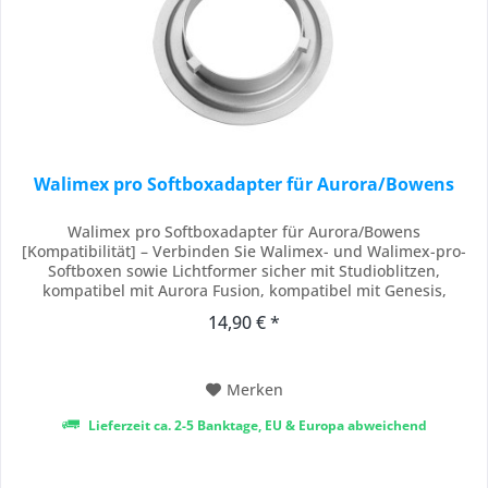
Walimex pro Softboxadapter für Aurora/Bowens
Walimex pro Softboxadapter für Aurora/Bowens
[Kompatibilität] – Verbinden Sie Walimex- und Walimex-pro-
Softboxen sowie Lichtformer sicher mit Studioblitzen,
kompatibel mit Aurora Fusion, kompatibel mit Genesis,
kompatibel mit Digis, kompatibel mit Bowens, kompatibel mit
14,90 € *
Proxistar B/C, mit Walimex RD und kompatibel mit Rime Lite,
dank der passgenauen Auslegung für gängige...
Merken
Lieferzeit ca. 2-5 Banktage, EU & Europa abweichend