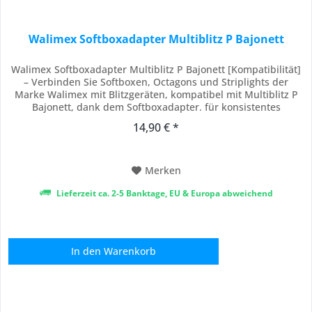
Walimex Softboxadapter Multiblitz P Bajonett
Walimex Softboxadapter Multiblitz P Bajonett [Kompatibilität]
– Verbinden Sie Softboxen, Octagons und Striplights der
Marke Walimex mit Blitzgeräten, kompatibel mit Multiblitz P
Bajonett, dank dem Softboxadapter. für konsistentes
Studiolicht in der Porträtfotografie, Produktfotografie und
14,90 € *
Softbox-Fotografie [Stabile Konstruktion] – Setzen Sie auf
langlebige Zuverlässigkeit...
Merken
Lieferzeit ca. 2-5 Banktage, EU & Europa abweichend
In den
Warenkorb