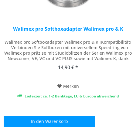
Walimex pro Softboxadapter Walimex pro & K
Walimex pro Softboxadapter Walimex pro & K [Kompatibilität]
– Verbinden Sie Softboxen mit universellem Speedring von
Walimex pro präzise mit Studioblitzen der Serien Walimex pro
Newcomer, VE, VC und VC PLUS sowie mit Walimex K, dank
den Bajonettanschlüssen Walimex pro und Walimex K. der
14,90 € *
Adapter koppelt den Speedring Ihrer Softbox sicher an den
Blitzkopf und unterstützt...
Merken
Lieferzeit ca. 1-2 Banktage, EU & Europa abweichend
In den
Warenkorb