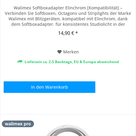
Walimex Softboxadapter Elinchrom [Kompatibilität] –
Verbinden Sie Softboxen, Octagons und Striplights der Marke
Walimex mit Blitzgeräten, kompatibel mit Elinchrom, dank
dem Softboxadapter. für konsistentes Studiolicht in der
Porträtfotografie, Produktfotografie und Softbox-Fotografie
14,90 € *
[Stabile Konstruktion] – Setzen Sie auf langlebige
Zuverlässigkeit dank Gehäuse aus Metall...
Merken
Lieferzeit ca. 2-5 Banktage, EU & Europa abweichend
In den
Warenkorb
walimex pro