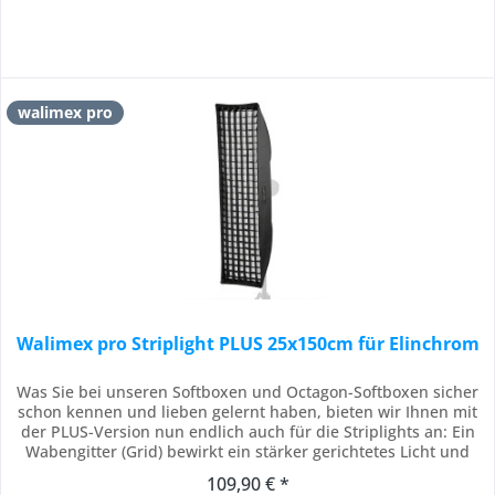
walimex pro
Walimex pro Striplight PLUS 25x150cm für Elinchrom
Was Sie bei unseren Softboxen und Octagon-Softboxen sicher
schon kennen und lieben gelernt haben, bieten wir Ihnen mit
der PLUS-Version nun endlich auch für die Striplights an: Ein
Wabengitter (Grid) bewirkt ein stärker gerichtetes Licht und
verhindert Streulicht. Das bedeutet noch mehr Präzision und
109,90 € *
Perfektion für Ihre Ausleuchtung und Bilder. Das hochwertige