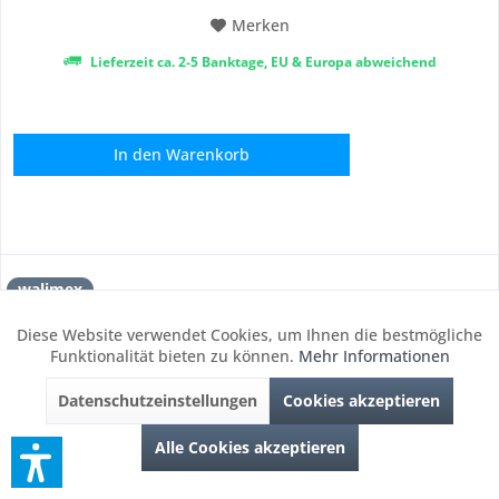
Merken
Lieferzeit ca. 2-5 Banktage, EU & Europa abweichend
In den
Warenkorb
walimex
Diese Website verwendet Cookies, um Ihnen die bestmögliche
Aktiv
Funktionale
Funktionalität bieten zu können.
Mehr Informationen
Datenschutzeinstellungen
Cookies akzeptieren
Inaktiv
Marketing
Alle Cookies akzeptieren
Inaktiv
Tracking