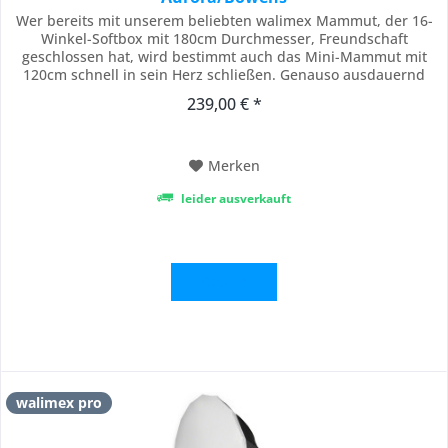
Wer bereits mit unserem beliebten walimex Mammut, der 16-
Winkel-Softbox mit 180cm Durchmesser, Freundschaft
geschlossen hat, wird bestimmt auch das Mini-Mammut mit
120cm schnell in sein Herz schließen. Genauso ausdauernd
und robust überzeugt nämlich auch der „Kleine“ mit seinen
239,00 € *
großen Vorteilen. Die 16-Winkel-Softbox sorgt sowohl in der
Produkt- und Porträtfotografie, aber...
Merken
leider ausverkauft
Details
walimex pro