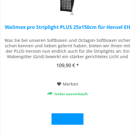
Walimex pro Striplight PLUS 25x150cm für Hensel EH
Was Sie bei unseren Softboxen und Octagon-Softboxen sicher
schon kennen und lieben gelernt haben, bieten wir Ihnen mit
der PLUS-Version nun endlich auch für die Striplights an: Ein
Wabengitter (Grid) bewirkt ein stärker gerichtetes Licht und
verhindert Streulicht. Das bedeutet noch mehr Präzision und
109,90 € *
Perfektion für Ihre Ausleuchtung und Bilder. Das hochwertige
Striplight mit...
Merken
leider ausverkauft
Details