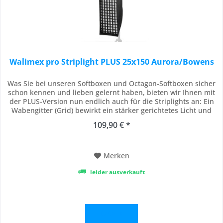
Walimex pro Striplight PLUS 25x150 Aurora/Bowens
Was Sie bei unseren Softboxen und Octagon-Softboxen sicher
schon kennen und lieben gelernt haben, bieten wir Ihnen mit
der PLUS-Version nun endlich auch für die Striplights an: Ein
Wabengitter (Grid) bewirkt ein stärker gerichtetes Licht und
verhindert Streulicht. Das bedeutet noch mehr Präzision und
109,90 € *
Perfektion für Ihre Ausleuchtung und Bilder. Das hochwertige
Striplight mit...
Merken
leider ausverkauft
Details