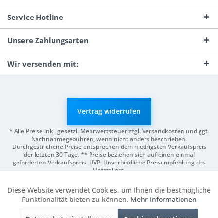
Service Hotline
Unsere Zahlungsarten
Wir versenden mit:
Vertrag widerrufen
* Alle Preise inkl. gesetzl. Mehrwertsteuer zzgl.
Versandkosten
und ggf.
Nachnahmegebühren, wenn nicht anders beschrieben.
Durchgestrichene Preise entsprechen dem niedrigsten Verkaufspreis
der letzten 30 Tage. ** Preise beziehen sich auf einen einmal
geforderten Verkaufspreis. UVP: Unverbindliche Preisempfehlung des
Herstellers.
© 2026 Digitale Fotografien | Entwicklung & Support by
Pro-Webs.de
Diese Website verwendet Cookies, um Ihnen die bestmögliche
Aktiv
Funktionale
Funktionalität bieten zu können.
Mehr Informationen