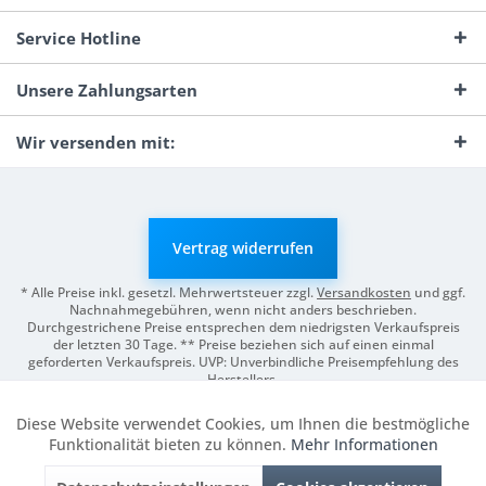
Service Hotline
Unsere Zahlungsarten
Wir versenden mit:
Vertrag widerrufen
* Alle Preise inkl. gesetzl. Mehrwertsteuer zzgl.
Versandkosten
und ggf.
Nachnahmegebühren, wenn nicht anders beschrieben.
Durchgestrichene Preise entsprechen dem niedrigsten Verkaufspreis
der letzten 30 Tage. ** Preise beziehen sich auf einen einmal
geforderten Verkaufspreis. UVP: Unverbindliche Preisempfehlung des
Herstellers.
© 2026 Digitale Fotografien | Entwicklung & Support by
Pro-Webs.de
Diese Website verwendet Cookies, um Ihnen die bestmögliche
Aktiv
Funktionale
Funktionalität bieten zu können.
Mehr Informationen