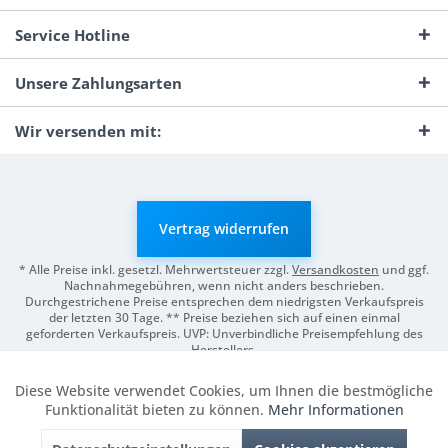
Service Hotline
Unsere Zahlungsarten
Wir versenden mit:
Vertrag widerrufen
* Alle Preise inkl. gesetzl. Mehrwertsteuer zzgl.
Versandkosten
und ggf.
Nachnahmegebühren, wenn nicht anders beschrieben.
Durchgestrichene Preise entsprechen dem niedrigsten Verkaufspreis
der letzten 30 Tage. ** Preise beziehen sich auf einen einmal
geforderten Verkaufspreis. UVP: Unverbindliche Preisempfehlung des
Herstellers.
© 2026 Digitale Fotografien | Entwicklung & Support by
Pro-Webs.de
Diese Website verwendet Cookies, um Ihnen die bestmögliche
Aktiv
Funktionale
Funktionalität bieten zu können.
Mehr Informationen