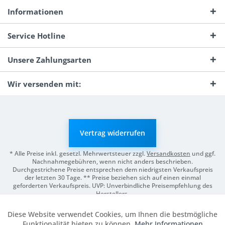
Informationen
Service Hotline
Unsere Zahlungsarten
Wir versenden mit:
Vertrag widerrufen
* Alle Preise inkl. gesetzl. Mehrwertsteuer zzgl.
Versandkosten
und ggf.
Nachnahmegebühren, wenn nicht anders beschrieben.
Durchgestrichene Preise entsprechen dem niedrigsten Verkaufspreis
der letzten 30 Tage. ** Preise beziehen sich auf einen einmal
geforderten Verkaufspreis. UVP: Unverbindliche Preisempfehlung des
Herstellers.
© 2026 Digitale Fotografien | Entwicklung & Support by
Pro-Webs.de
Diese Website verwendet Cookies, um Ihnen die bestmögliche
Aktiv
Funktionale
Funktionalität bieten zu können.
Mehr Informationen