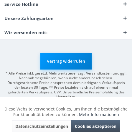
Service Hotline
Unsere Zahlungsarten
Wir versenden mit:
Vertrag widerrufen
* Alle Preise inkl. gesetzl. Mehrwertsteuer zzgl.
Versandkosten
und ggf.
Nachnahmegebühren, wenn nicht anders beschrieben.
Durchgestrichene Preise entsprechen dem niedrigsten Verkaufspreis
der letzten 30 Tage. ** Preise beziehen sich auf einen einmal
geforderten Verkaufspreis. UVP: Unverbindliche Preisempfehlung des
Herstellers.
© 2026 Digitale Fotografien | Entwicklung & Support by
Pro-Webs.de
Diese Website verwendet Cookies, um Ihnen die bestmögliche
Aktiv
Funktionale
Funktionalität bieten zu können.
Mehr Informationen
Datenschutzeinstellungen
Cookies akzeptieren
Inaktiv
Marketing