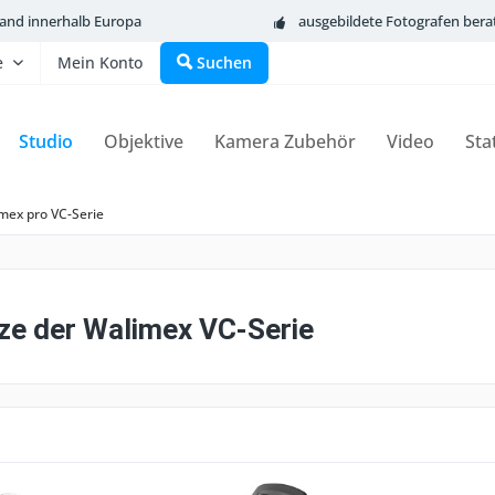
sand innerhalb Europa
ausgebildete Fotografen bera
e
Mein Konto
Suchen
Studio
Objektive
Kamera Zubehör
Video
Sta
mex pro VC-Serie
tze der Walimex VC-Serie