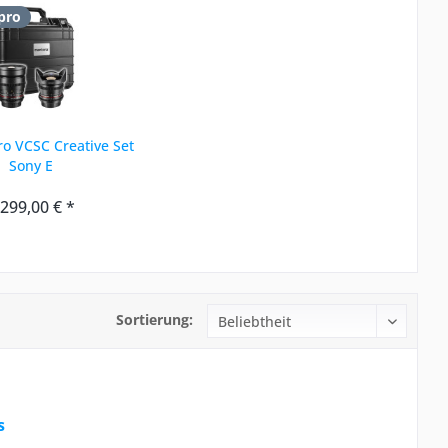
pro
o VCSC Creative Set
Sony E
.299,00 € *
Sortierung:
s