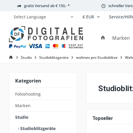
gratis Versand ab € 150,- *
schneller Ver
Service/Hilf
Powered by
Marken
Studio
Studioblitzgeräte
walimex pro Studioblitze
Wali
Kategorien
Studiobli
Fotoshooting
Marken
Studio
Topseller
Studioblitzgeräte