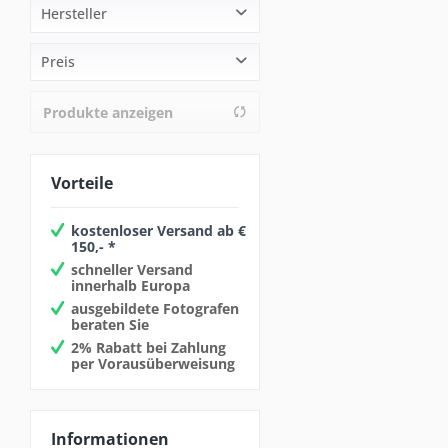
Hersteller
walimex pro
Preis
Produkte anzeigen
von
14,90 €
bis
1299,00 €
Vorteile
kostenloser Versand ab €
150,- *
schneller Versand
innerhalb Europa
ausgebildete Fotografen
beraten Sie
2% Rabatt bei Zahlung
per Vorausüberweisung
Informationen