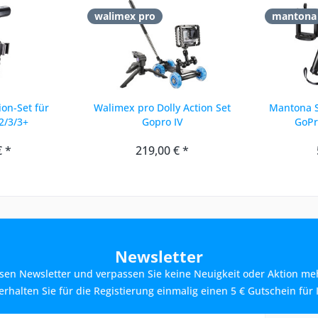
walimex pro
mantona
on-Set für
Walimex pro Dolly Action Set
Mantona Se
2/3/3+
Gopro IV
GoPr
€ *
219,00 € *
Newsletter
sen Newsletter und verpassen Sie keine Neuigkeit oder Aktion me
rhalten Sie für die Registierung einmalig einen 5 € Gutschein für 