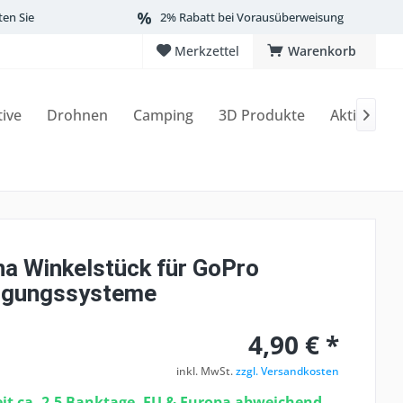
ten Sie
2% Rabatt bei Vorausüberweisung
Merkzettel
Warenkorb
tive
Drohnen
Camping
3D Produkte
Aktionen

a Winkelstück für GoPro
igungssysteme
4,90 € *
inkl. MwSt.
zzgl. Versandkosten
eit ca. 2-5 Banktage, EU & Europa abweichend