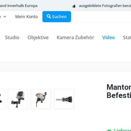
sand innerhalb Europa
ausgebildete Fotografen bera
e
Mein Konto
Suchen
Studio
Objektive
Kamera Zubehör
Video
Sta
Manton
Befest
Lieferz