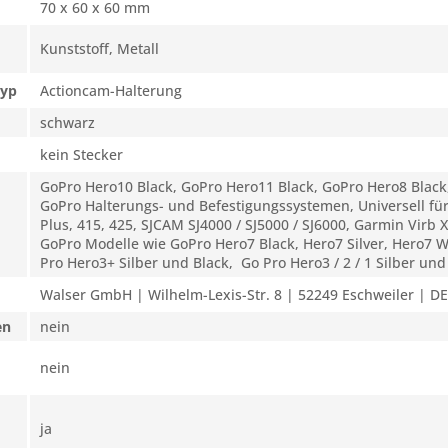
70 x 60 x 60 mm
Kunststoff, Metall
typ
Actioncam-Halterung
schwarz
kein Stecker
GoPro Hero10 Black, GoPro Hero11 Black, GoPro Hero8 Black, 
GoPro Halterungs- und Befestigungssystemen, Universell für
Plus, 415, 425, SJCAM SJ4000 / SJ5000 / SJ6000, Garmin Virb 
GoPro Modelle wie GoPro Hero7 Black, Hero7 Silver, Hero7 Wh
Pro Hero3+ Silber und Black, Go Pro Hero3 / 2 / 1 Silber un
Walser GmbH | Wilhelm-Lexis-Str. 8 | 52249 Eschweiler | DE
en
nein
nein
ja