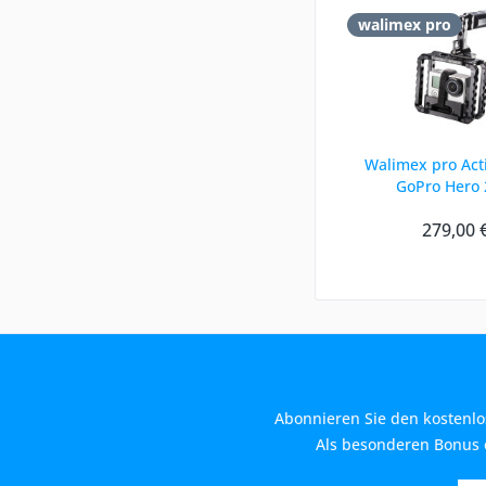
walimex pro
Walimex pro Acti
GoPro Hero 
279,00 
Abonnieren Sie den kostenlo
Als besonderen Bonus e