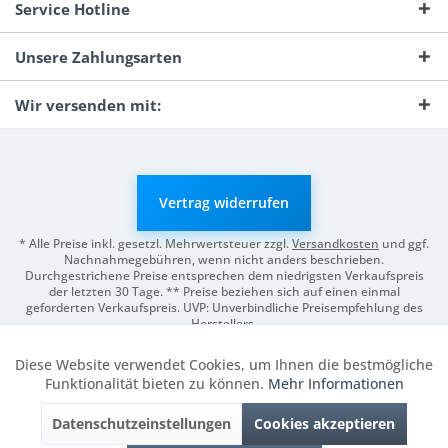
Service Hotline
Unsere Zahlungsarten
Wir versenden mit:
Vertrag widerrufen
* Alle Preise inkl. gesetzl. Mehrwertsteuer zzgl.
Versandkosten
und ggf.
Nachnahmegebühren, wenn nicht anders beschrieben.
Durchgestrichene Preise entsprechen dem niedrigsten Verkaufspreis
der letzten 30 Tage. ** Preise beziehen sich auf einen einmal
geforderten Verkaufspreis. UVP: Unverbindliche Preisempfehlung des
Herstellers.
© 2026 Digitale Fotografien | Entwicklung & Support by
Pro-Webs.de
Diese Website verwendet Cookies, um Ihnen die bestmögliche
Aktiv
Funktionale
Funktionalität bieten zu können.
Mehr Informationen
Datenschutzeinstellungen
Cookies akzeptieren
Inaktiv
Marketing