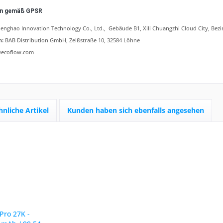
en gemäß GPSR
enghao Innovation Technology Co., Ltd.
, Gebäude B1, Xili Chuangzhi Cloud City, Be
n:
BAB Distribution GmbH, Zeißstraße 10, 32584 Löhne
@ecoflow.com
hnliche Artikel
Kunden haben sich ebenfalls angesehen
Pro 27K -