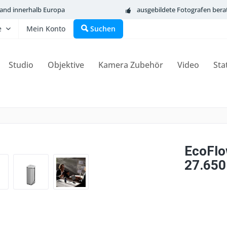
sand innerhalb Europa
ausgebildete Fotografen bera
e
Mein Konto
Suchen
Studio
Objektive
Kamera Zubehör
Video
Sta
EcoFlo
27.650