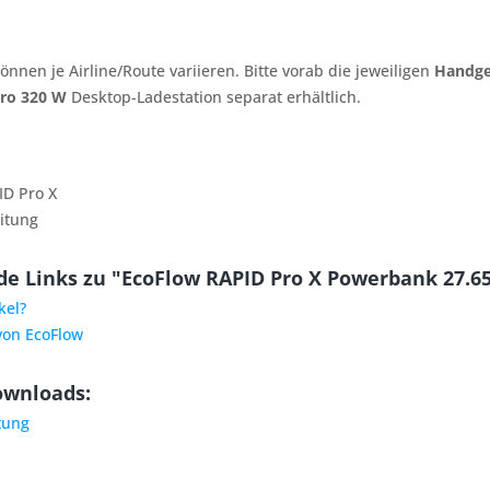
nnen je Airline/Route variieren. Bitte vorab die jeweiligen
Handg
ro 320 W
Desktop-Ladestation separat erhältlich.
ID Pro X
itung
e Links zu "EcoFlow RAPID Pro X Powerbank 27.65
kel?
von EcoFlow
ownloads:
tung