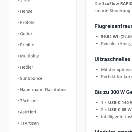
Die
EcoFlow RAPID
smarte Steuerung
Hensel
Profoto
Flugreisenfreu
Godox
99,54 Wh
(27.6
Reichlich Energ
Priolite
Multiblitz
Ultraschnelles
Hedler
Mit der option
Perfekt für ku
Sunbounce
Habermann Flashtubes
Bis zu 300 W G
7Artisans
1 ×
USB-C 140 
2 ×
USB-C 65 W
AstrHori
Intelligente Las
TTArtisan