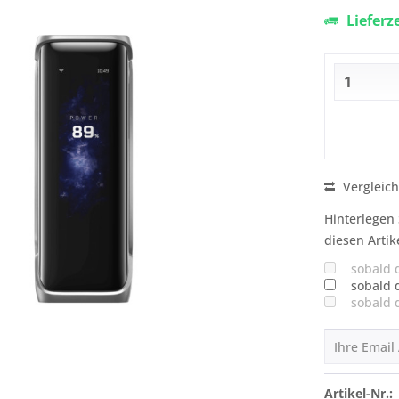
Lieferz
Vergleic
Hinterlegen 
diesen Artik
sobald 
sobald 
sobald 
Artikel-Nr.: