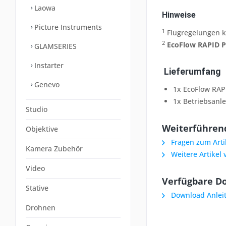
Laowa
Hinweise
Picture Instruments
1
Flugregelungen kö
2
EcoFlow RAPID P
GLAMSERIES
Instarter
Lieferumfang
Genevo
1x EcoFlow RAP
1x Betriebsanle
Studio
Weiterführend
Objektive
Fragen zum Arti
Kamera Zubehör
Weitere Artikel 
Video
Verfügbare D
Stative
Download Anlei
Drohnen