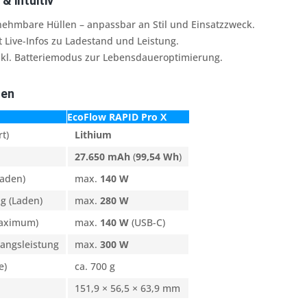
& intuitiv
ehmbare Hüllen – anpassbar an Stil und Einsatzzweck.
 Live-Infos zu Ladestand und Leistung.
kl. Batteriemodus zur Lebensdaueroptimierung.
ten
EcoFlow RAPID Pro X
rt)
Lithium
27.650 mAh
(
99,54 Wh
)
Laden)
max.
140 W
g (Laden)
max.
280 W
Maximum)
max.
140 W
(USB-C)
angsleistung
max.
300 W
e)
ca. 700 g
151,9 × 56,5 × 63,9 mm