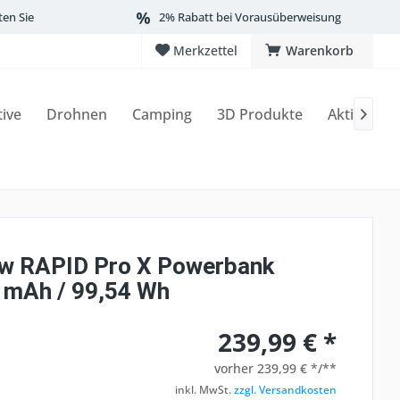
ten Sie
2% Rabatt bei Vorausüberweisung
Merkzettel
Warenkorb
tive
Drohnen
Camping
3D Produkte
Aktionen

w RAPID Pro X Powerbank
 mAh / 99,54 Wh
239,99 € *
vorher
239,99 € */**
inkl. MwSt.
zzgl. Versandkosten