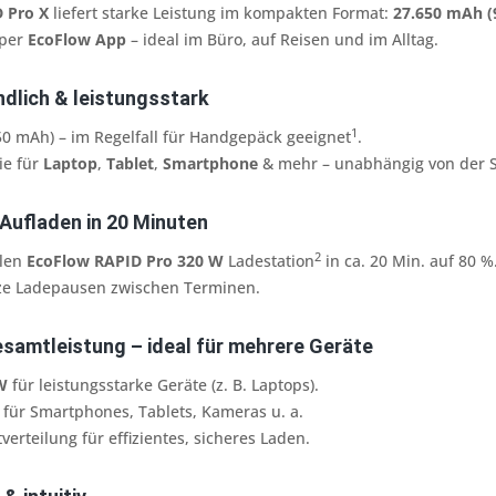
 Pro X
liefert starke Leistung im kompakten Format:
27.650 mAh (
 per
EcoFlow App
– ideal im Büro, auf Reisen und im Alltag.
ndlich & leistungsstark
1
50 mAh) – im Regelfall für Handgepäck geeignet
.
ie für
Laptop
,
Tablet
,
Smartphone
& mehr – unabhängig von der S
 Aufladen in 20 Minuten
2
alen
EcoFlow RAPID Pro 320 W
Ladestation
in ca. 20 Min. auf 80 %
rze Ladepausen zwischen Terminen.
esamtleistung – ideal für mehrere Geräte
W
für leistungsstarke Geräte (z. B. Laptops).
für Smartphones, Tablets, Kameras u. a.
tverteilung für effizientes, sicheres Laden.