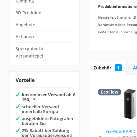
Camping
Produktinformation
3D Produkte
Hersteller:
Shenzhen Zh
Angebote
Verantwortliche Perso
E-Mail:
techsupport.eu
Aktionen
Sperrgüter für
Versandregel
Zubehör
1
Ä
Vorteile
EcoFlow
kostenloser Versand ab €
150,- *
schneller Versand
innerhalb Europa
ausgebildete Fotografen
beraten Sie
2% Rabatt bei Zahlung
EcoFlow RAPID 
per Vorausüberweisung