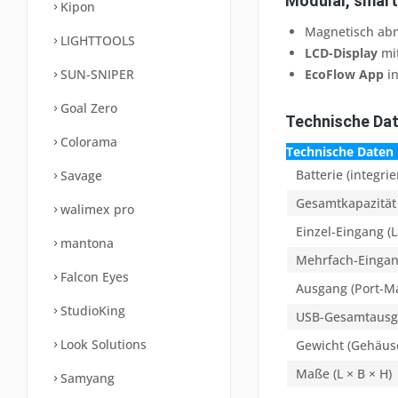
Modular, smart 
Kipon
Magnetisch abn
LIGHTTOOLS
LCD-Display
mit
SUN-SNIPER
EcoFlow App
in
Goal Zero
Technische Da
Colorama
Technische Daten
Batterie (integrie
Savage
Gesamtkapazität
walimex pro
Einzel-Eingang (
mantona
Mehrfach-Eingan
Falcon Eyes
Ausgang (Port-
StudioKing
USB-Gesamtausg
Look Solutions
Gewicht (Gehäus
Maße (L × B × H)
Samyang