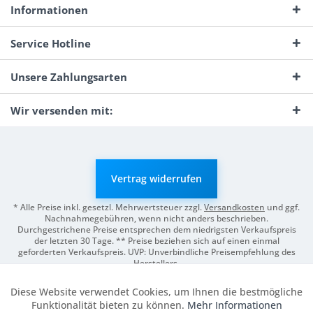
Informationen
Service Hotline
Unsere Zahlungsarten
Wir versenden mit:
Vertrag widerrufen
* Alle Preise inkl. gesetzl. Mehrwertsteuer zzgl.
Versandkosten
und ggf.
Nachnahmegebühren, wenn nicht anders beschrieben.
Durchgestrichene Preise entsprechen dem niedrigsten Verkaufspreis
der letzten 30 Tage. ** Preise beziehen sich auf einen einmal
geforderten Verkaufspreis. UVP: Unverbindliche Preisempfehlung des
Herstellers.
© 2026 Digitale Fotografien | Entwicklung & Support by
Pro-Webs.de
Diese Website verwendet Cookies, um Ihnen die bestmögliche
Aktiv
Funktionale
Funktionalität bieten zu können.
Mehr Informationen