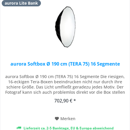
aurora Lite Bank
aurora Softbox Ø 190 cm (TERA 75) 16 Segmente
aurora Softbox Ø 190 cm (TERA 75) 16 Segmente Die riesigen,
16-eckigen Tera-Boxen beeindrucken nicht nur durch ihre
schiere Größe. Das Licht umfließt geradezu jedes Motiv. Der
Fotograf kann sich auch problemlos direkt vor die Box stellen
und so arbeiten. Egal welches Motiv, dieses Licht wird Sie
702,90 € *
überzeugen. Der Frontdiffusor ist aus einem einzigen Stück
Stoff (ohne Naht im...
Merken
Lieferzeit ca. 2-5 Banktage, EU & Europa abweichend