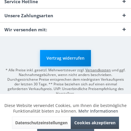
Service Hotline
Unsere Zahlungsarten
Wir versenden mit:
Vertrag widerrufen
* Alle Preise inkl. gesetzl. Mehrwertsteuer zzgl.
Versandkosten
und ggf.
Nachnahmegebühren, wenn nicht anders beschrieben.
Durchgestrichene Preise entsprechen dem niedrigsten Verkaufspreis
der letzten 30 Tage. ** Preise beziehen sich auf einen einmal
geforderten Verkaufspreis. UVP: Unverbindliche Preisempfehlung des
Herstellers.
© 2026 Digitale Fotografien | Entwicklung & Support by
Pro-Webs.de
Diese Website verwendet Cookies, um Ihnen die bestmögliche
Aktiv
Funktionale
Funktionalität bieten zu können.
Mehr Informationen
Datenschutzeinstellungen
Cookies akzeptieren
Inaktiv
Marketing