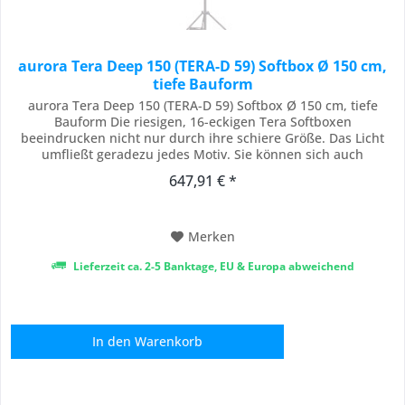
aurora Tera Deep 150 (TERA-D 59) Softbox Ø 150 cm,
tiefe Bauform
aurora Tera Deep 150 (TERA-D 59) Softbox Ø 150 cm, tiefe
Bauform Die riesigen, 16-eckigen Tera Softboxen
beeindrucken nicht nur durch ihre schiere Größe. Das Licht
umfließt geradezu jedes Motiv. Sie können sich auch
problemlos direkt vor die Box stellen und so arbeiten. Egal
647,91 € *
welches Motiv, dieses Licht wird Sie überzeugen. aurora Tera-
D (Deep) weist eine deutlich größere...
Merken
Lieferzeit ca. 2-5 Banktage, EU & Europa abweichend
In den
Warenkorb