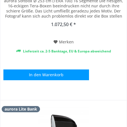
aurora Softbox Ø 253 cm (TERA 100) 16 Segmente Die riesigen,
16-eckigen Tera-Boxen beeindrucken nicht nur durch ihre
schiere Größe. Das Licht umfließt geradezu jedes Motiv. Der
Fotograf kann sich auch problemlos direkt vor die Box stellen
und so arbeiten. Egal welches Motiv, dieses Licht wird Sie
1.072,50 € *
überzeugen. Der Frontdiffusor ist aus einem einzigen Stück
Stoff (ohne Naht im...
Merken
Lieferzeit ca. 2-5 Banktage, EU & Europa abweichend
In den
Warenkorb
aurora Lite Bank