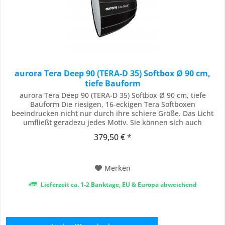
aurora Tera Deep 90 (TERA-D 35) Softbox Ø 90 cm,
tiefe Bauform
aurora Tera Deep 90 (TERA-D 35) Softbox Ø 90 cm, tiefe
Bauform Die riesigen, 16-eckigen Tera Softboxen
beeindrucken nicht nur durch ihre schiere Größe. Das Licht
umfließt geradezu jedes Motiv. Sie können sich auch
problemlos direkt vor die Box stellen und so arbeiten. Egal
379,50 € *
welches Motiv, dieses Licht wird Sie überzeugen. Tera-D
(Deep) weist eine deutlich größere Bautiefe auf...
Merken
Lieferzeit ca. 1-2 Banktage, EU & Europa abweichend