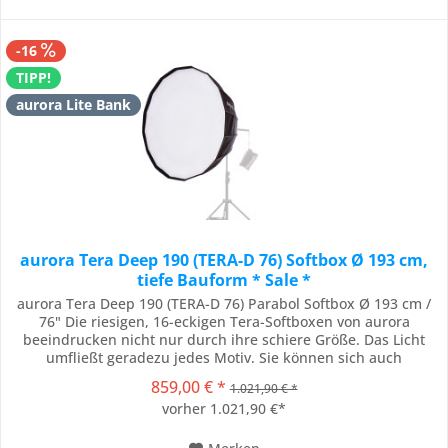
-16
TIPP!
aurora Lite Bank
aurora Tera Deep 190 (TERA-D 76) Softbox Ø 193 cm,
tiefe Bauform * Sale *
aurora Tera Deep 190 (TERA-D 76) Parabol Softbox Ø 193 cm /
76" Die riesigen, 16-eckigen Tera-Softboxen von aurora
beeindrucken nicht nur durch ihre schiere Größe. Das Licht
umfließt geradezu jedes Motiv. Sie können sich auch
problemlos direkt vor die Softbox stellen und so arbeiten. Egal
859,00 € *
1.021,90 € *
welches Motiv, dieses Licht wird Sie überzeugen. Die Tera-D
vorher 1.021,90 €*
(Deep) Softbox weist eine...