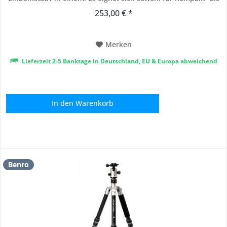
auch für Vollformatkameras mit größeren Objektiven und
253,00 € *
lässt sich in Sekundenschnelle in ein Einbeinstativ
verwandeln. Zusammengeklappt ist es nur...
Merken
Lieferzeit 2-5 Banktage in Deutschland, EU & Europa abweichend
In den
Warenkorb
Benro