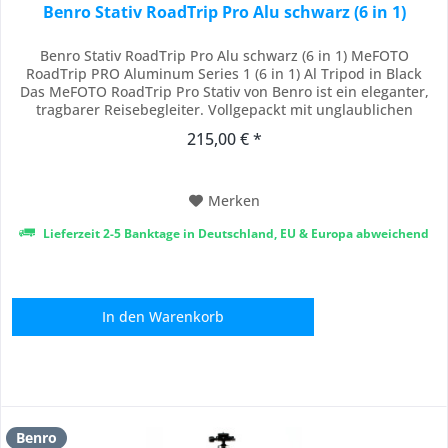
Benro Stativ RoadTrip Pro Alu schwarz (6 in 1)
Benro Stativ RoadTrip Pro Alu schwarz (6 in 1) MeFOTO
RoadTrip PRO Aluminum Series 1 (6 in 1) Al Tripod in Black
Das MeFOTO RoadTrip Pro Stativ von Benro ist ein eleganter,
tragbarer Reisebegleiter. Vollgepackt mit unglaublichen
Funktionen und Vielseitigkeit, hat dieses einzigartige Stativ
215,00 € *
alles, was Sie brauchen, wenn Sie unterwegs sind. Mit einem
Gewicht von nur 3,6 lbs,...
Merken
Lieferzeit 2-5 Banktage in Deutschland, EU & Europa abweichend
In den
Warenkorb
Benro