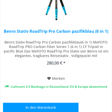
Benro Stativ RoadTrip Pro Carbon pazifikblau (6 in 1)
Benro Stativ RoadTrip Pro Carbon pazifikblau(6 in 1) MeFOTO
RoadTrip PRO Carbon Fiber Series 1 (6 in 1) CF Tripod in
pacific Blue Das MeFOTO RoadTrip Pro Stativ von Benro ist ein
elegantes, tragbares Reisestativ . Vollgepackt mit
unglaublichen Funktionen und Vielseitigkeit, hat dieses
280,00 € *
einzigartige Stativ alles, was Sie brauchen, wenn Sie
unterwegs sind. Mit einem Gewicht von...
Merken
Lieferzeit 2-5 Banktage in Deutschland, EU & Europa abweichend
In den
Warenkorb