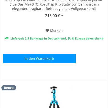
Blue Das MeFOTO RoadTrip Pro Stativ von Benro ist ein
eleganter, tragbarer Reisebegleiter. Vollgepackt mit
unglaublichen Funktionen und Vielseitigkeit, hat dieses
215,00 € *
einzigartige Stativ alles, was Sie brauchen, wenn Sie
unterwegs sind. Mit einem Gewicht von nur...
Merken
Lieferzeit 2-5 Banktage in Deutschland, EU & Europa abweichend
In den
Warenkorb
Benro