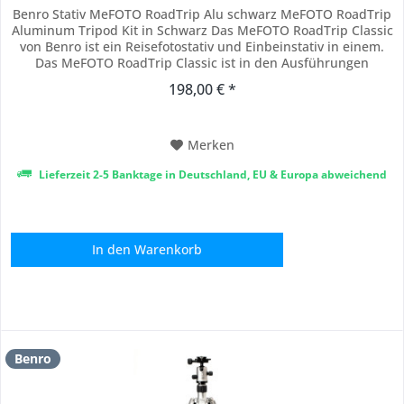
Benro Stativ MeFOTO RoadTrip Alu schwarz MeFOTO RoadTrip
Aluminum Tripod Kit in Schwarz Das MeFOTO RoadTrip Classic
von Benro ist ein Reisefotostativ und Einbeinstativ in einem.
Das MeFOTO RoadTrip Classic ist in den Ausführungen
Schwarz und Titan eloxiert erhältlich. Sie können das Stativ in
198,00 € *
ein vollwertiges Einbeinstativ umwandeln, indem Sie eines der
Beine mit der...
Merken
Lieferzeit 2-5 Banktage in Deutschland, EU & Europa abweichend
In den
Warenkorb
Benro