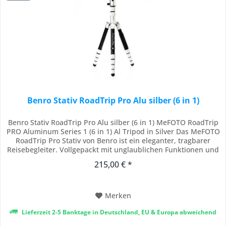
Benro Stativ RoadTrip Pro Alu silber (6 in 1)
Benro Stativ RoadTrip Pro Alu silber (6 in 1) MeFOTO RoadTrip
PRO Aluminum Series 1 (6 in 1) Al Tripod in Silver Das MeFOTO
RoadTrip Pro Stativ von Benro ist ein eleganter, tragbarer
Reisebegleiter. Vollgepackt mit unglaublichen Funktionen und
Vielseitigkeit, hat dieses einzigartige Stativ alles, was Sie
215,00 € *
brauchen, wenn Sie unterwegs sind. Mit einem Gewicht von
nur 3,6 lbs,...
Merken
Lieferzeit 2-5 Banktage in Deutschland, EU & Europa abweichend