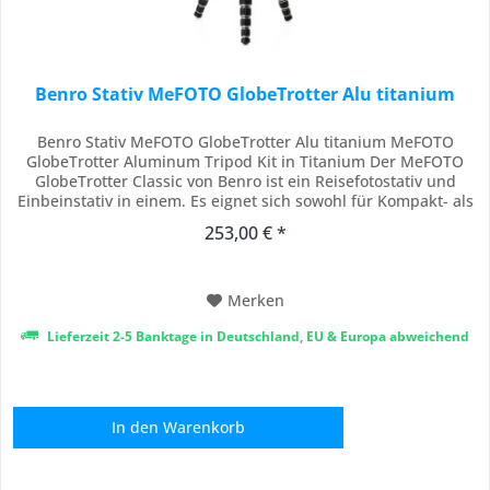
Benro Stativ MeFOTO GlobeTrotter Alu titanium
Benro Stativ MeFOTO GlobeTrotter Alu titanium MeFOTO
GlobeTrotter Aluminum Tripod Kit in Titanium Der MeFOTO
GlobeTrotter Classic von Benro ist ein Reisefotostativ und
Einbeinstativ in einem. Es eignet sich sowohl für Kompakt- als
auch für Vollformatkameras mit größeren Objektiven und
253,00 € *
lässt sich in Sekundenschnelle in ein Einbeinstativ
verwandeln. Zusammengeklappt ist es nur...
Merken
Lieferzeit 2-5 Banktage in Deutschland, EU & Europa abweichend
In den
Warenkorb