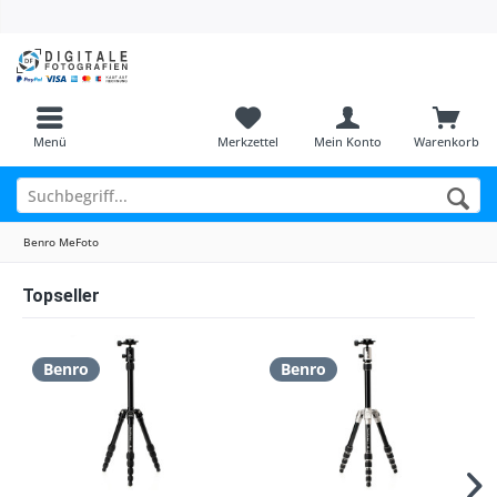
Menü
Merkzettel
Mein Konto
Warenkorb
Benro MeFoto
Topseller
Benro
Benro