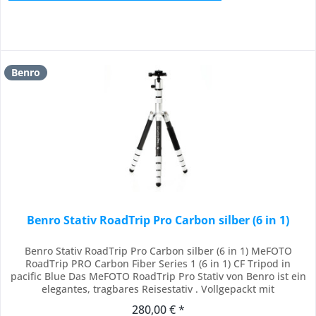
Benro
Benro Stativ RoadTrip Pro Carbon silber (6 in 1)
Benro Stativ RoadTrip Pro Carbon silber (6 in 1) MeFOTO
RoadTrip PRO Carbon Fiber Series 1 (6 in 1) CF Tripod in
pacific Blue Das MeFOTO RoadTrip Pro Stativ von Benro ist ein
elegantes, tragbares Reisestativ . Vollgepackt mit
unglaublichen Funktionen und Vielseitigkeit, hat dieses
280,00 € *
einzigartige Stativ alles, was Sie brauchen, wenn Sie