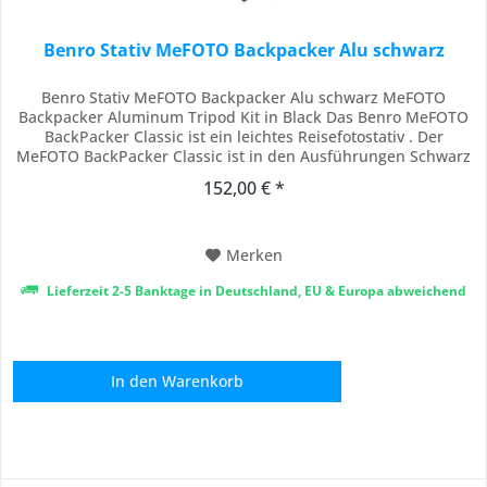
Benro Stativ MeFOTO Backpacker Alu schwarz
Benro Stativ MeFOTO Backpacker Alu schwarz MeFOTO
Backpacker Aluminum Tripod Kit in Black Das Benro MeFOTO
BackPacker Classic ist ein leichtes Reisefotostativ . Der
MeFOTO BackPacker Classic ist in den Ausführungen Schwarz
und Titan eloxiert erhältlich. Dieses Stativ im Reisestil ist nur
152,00 € *
15,4"" groß, wenn es zusammengeklappt ist, und 61,6"", wenn
es vollständig ausgefahren...
Merken
Lieferzeit 2-5 Banktage in Deutschland, EU & Europa abweichend
In den
Warenkorb