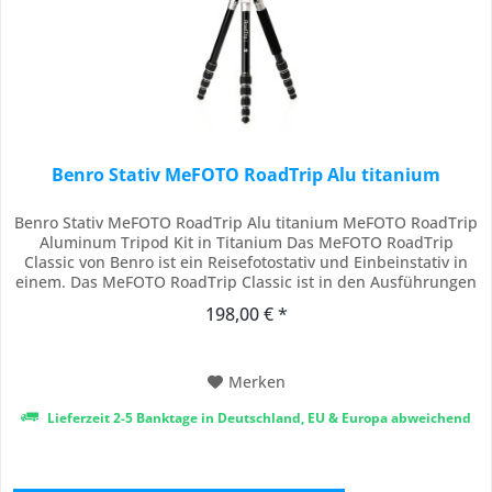
Benro Stativ MeFOTO RoadTrip Alu titanium
Benro Stativ MeFOTO RoadTrip Alu titanium MeFOTO RoadTrip
Aluminum Tripod Kit in Titanium Das MeFOTO RoadTrip
Classic von Benro ist ein Reisefotostativ und Einbeinstativ in
einem. Das MeFOTO RoadTrip Classic ist in den Ausführungen
Schwarz und Titan eloxiert erhältlich. Sie können das Stativ in
198,00 € *
ein vollwertiges Einbeinstativ umwandeln, indem Sie eines der
Beine mit der...
Merken
Lieferzeit 2-5 Banktage in Deutschland, EU & Europa abweichend