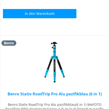
In den
Warenkorb
Benro
Benro Stativ RoadTrip Pro Alu pazifikblau (6 in 1)
Benro Stativ RoadTrip Pro Alu pazifikblau(6 in 1) MeFOTO
RoadTrip PRO Aluminum Series 1 (6 in 1) Al Tripod in pacific