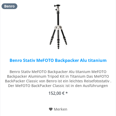
Benro
Benro Stativ MeFOTO Backpacker Alu titanium
Benro Stativ MeFOTO Backpacker Alu titanium MeFOTO
Backpacker Aluminum Tripod Kit in Titanium Das MeFOTO
BackPacker Classic von Benro ist ein leichtes Reisefotostativ .
Der MeFOTO BackPacker Classic ist in den Ausführungen
Schwarz und Titan eloxiert erhältlich. Dieses Stativ im Reisestil
152,00 € *
ist nur 15,4"" groß, wenn es zusammengeklappt ist, und
61,6"", wenn es vollständig...
Merken