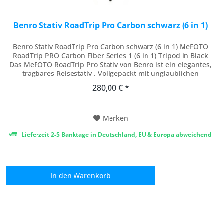
Benro Stativ RoadTrip Pro Carbon schwarz (6 in 1)
Benro Stativ RoadTrip Pro Carbon schwarz (6 in 1) MeFOTO
RoadTrip PRO Carbon Fiber Series 1 (6 in 1) Tripod in Black
Das MeFOTO RoadTrip Pro Stativ von Benro ist ein elegantes,
tragbares Reisestativ . Vollgepackt mit unglaublichen
Funktionen und Vielseitigkeit, hat dieses einzigartige Stativ
280,00 € *
alles, was Sie brauchen, wenn Sie unterwegs sind. Mit einem
Gewicht von nur 3,6 lbs,...
Merken
Lieferzeit 2-5 Banktage in Deutschland, EU & Europa abweichend
In den
Warenkorb