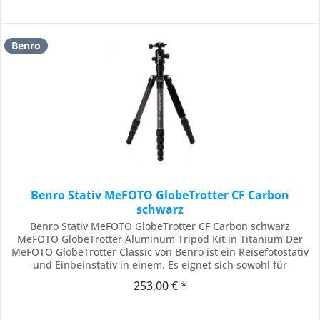
Benro
Benro Stativ MeFOTO GlobeTrotter CF Carbon
schwarz
Benro Stativ MeFOTO GlobeTrotter CF Carbon schwarz
MeFOTO GlobeTrotter Aluminum Tripod Kit in Titanium Der
MeFOTO GlobeTrotter Classic von Benro ist ein Reisefotostativ
und Einbeinstativ in einem. Es eignet sich sowohl für
Kompakt- als auch für Vollformatkameras mit größeren
253,00 € *
Objektiven und lässt sich in Sekundenschnelle in ein
Einbeinstativ verwandeln. Zusammengeklappt ist...