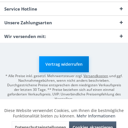
Service Hotline
Unsere Zahlungsarten
Wir versenden mit:
Vertrag widerrufen
* Alle Preise inkl. gesetzl. Mehrwertsteuer zzgl.
Versandkosten
und ggf.
Nachnahmegebühren, wenn nicht anders beschrieben.
Durchgestrichene Preise entsprechen dem niedrigsten Verkaufspreis
der letzten 30 Tage. ** Preise beziehen sich auf einen einmal
geforderten Verkaufspreis. UVP: Unverbindliche Preisempfehlung des
Herstellers.
© 2026 Digitale Fotografien | Entwicklung & Support by
Pro-Webs.de
Diese Website verwendet Cookies, um Ihnen die bestmögliche
Aktiv
Funktionale
Funktionalität bieten zu können.
Mehr Informationen
Datenschutzeinstellungen
Cookies akzeptieren
Inaktiv