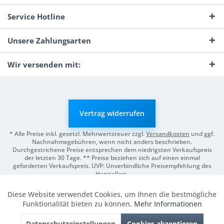
Service Hotline
Unsere Zahlungsarten
Wir versenden mit:
Vertrag widerrufen
* Alle Preise inkl. gesetzl. Mehrwertsteuer zzgl.
Versandkosten
und ggf.
Nachnahmegebühren, wenn nicht anders beschrieben.
Durchgestrichene Preise entsprechen dem niedrigsten Verkaufspreis
der letzten 30 Tage. ** Preise beziehen sich auf einen einmal
geforderten Verkaufspreis. UVP: Unverbindliche Preisempfehlung des
Herstellers.
© 2026 Digitale Fotografien | Entwicklung & Support by
Pro-Webs.de
Diese Website verwendet Cookies, um Ihnen die bestmögliche
Aktiv
Funktionale
Funktionalität bieten zu können.
Mehr Informationen
Datenschutzeinstellungen
Cookies akzeptieren